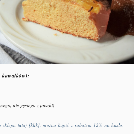
8 kawałków):
ego, nie gęstego z puszki)
 sklepu tutaj [klik], można kupić z rabatem 12% na hasło: