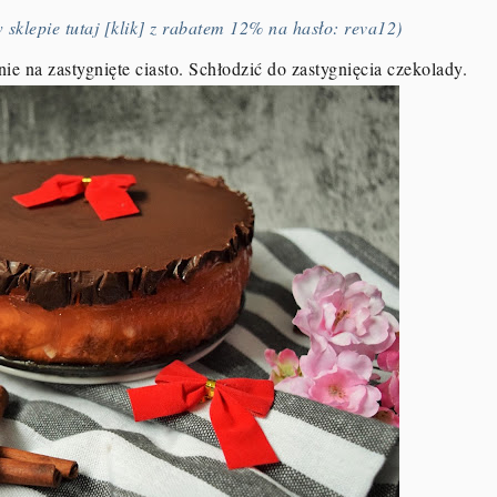
 sklepie tutaj [klik] z rabatem 12% na hasło: reva12)
nie na zastygnięte ciasto. Schłodzić do zastygnięcia czekolady.