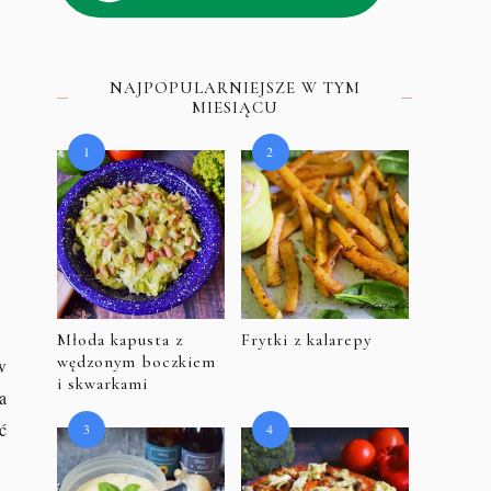
NAJPOPULARNIEJSZE W TYM
MIESIĄCU
Młoda kapusta z
Frytki z kalarepy
wędzonym boczkiem
w
i skwarkami
a
ć