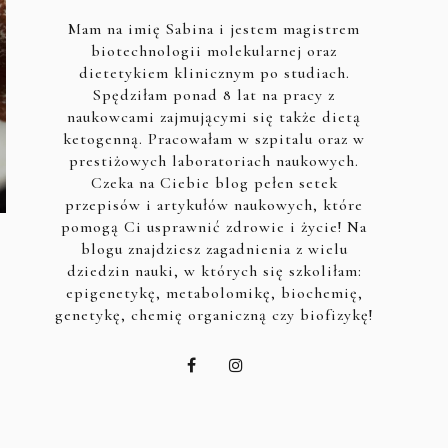
Mam na imię Sabina i jestem magistrem
biotechnologii molekularnej oraz
dietetykiem klinicznym po studiach.
Spędziłam ponad 8 lat na pracy z
naukowcami zajmującymi się także dietą
ketogenną. Pracowałam w szpitalu oraz w
prestiżowych laboratoriach naukowych.
Czeka na Ciebie blog pełen setek
przepisów i artykułów naukowych, które
pomogą Ci usprawnić zdrowie i życie! Na
blogu znajdziesz zagadnienia z wielu
dziedzin nauki, w których się szkoliłam:
epigenetykę, metabolomikę, biochemię,
genetykę, chemię organiczną czy biofizykę!