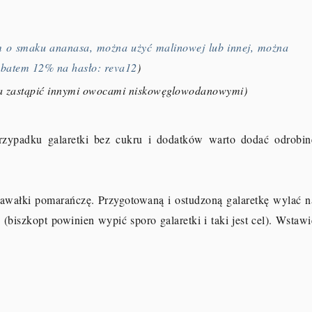
m o smaku ananasa, można użyć malinowej lub innej, można
 rabatem 12% na hasło: reva12
)
na zastąpić innymi owocami niskowęglowodanowymi)
rzypadku galaretki bez cukru i dodatków warto dodać odrobin
awałki pomarańczę. Przygotowaną i ostudzoną galaretkę wylać n
biszkopt powinien wypić sporo galaretki i taki jest cel). Wstawi