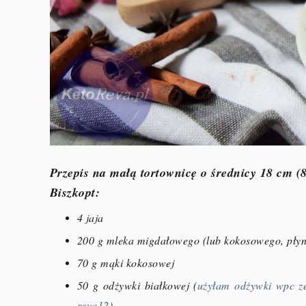
Przepis na małą tortownicę o średnicy 18 cm (
Biszkopt:
4 jaja
200 g mleka migdałowego (lub kokosowego, płynn
70 g mąki kokosowej
50 g odżywki białkowej (
użyłam odżywki wpc ze
reva12
)