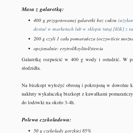
Masa z galaretką:
400 g przygotowanej galaretki bez cukru
(użyła
dostać w marketach lub w sklepie tutaj [klik] z
200 g czyli 1 cała pomarańcza (oczywiście moż
opcjonalnie: erytrol/ksylitol/stewia
Galaretkę rozpuścić w 400 g wody i ostudzić. W p
słodzidła.
Na biszkopt wyłożyć obroną i pokrojoną w dowolne k
nakłuty wykałaczką biszkopt z kawałkami pomarańczy (
do lodówki na około 3-4h.
Polewa czekoladowa:
50 g czekolady gorzkiej 85%