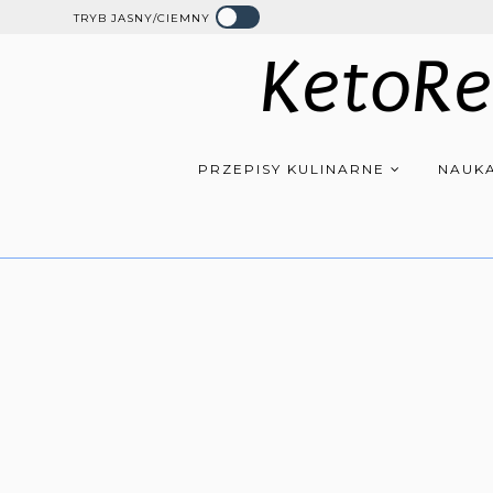
TRYB JASNY/CIEMNY
KetoRe
PRZEPISY KULINARNE
NAUKA