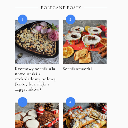
POLECANE POSTY
Kremowy sernik a'la
Sernikomaczki
nowojorski z
czekoladową polewą
(keto, bez mąki i
zagęstników)