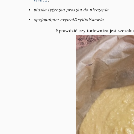
płaska łyżeczka proszku do pieczenia
opcjonalnie: erytrol/ksylitol/stewia
Sprawdzić czy tortownica jest szczel