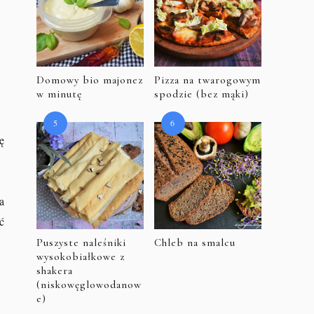
Domowy bio majonez
Pizza na twarogowym
w minutę
spodzie (bez mąki)
ę
a
ć
Puszyste naleśniki
Chleb na smalcu
wysokobiałkowe z
shakera
(niskowęglowodanow
e)