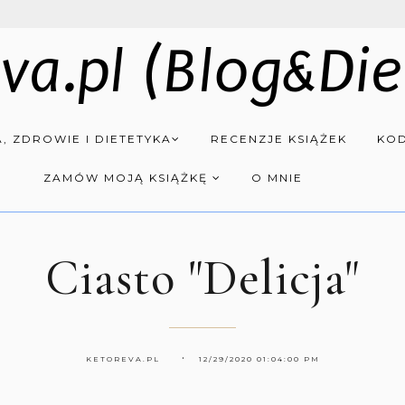
va.pl (Blog&Die
, ZDROWIE I DIETETYKA
RECENZJE KSIĄŻEK
KOD
ZAMÓW MOJĄ KSIĄŻKĘ
O MNIE
Ciasto "Delicja"
KETOREVA.PL
12/29/2020 01:04:00 PM