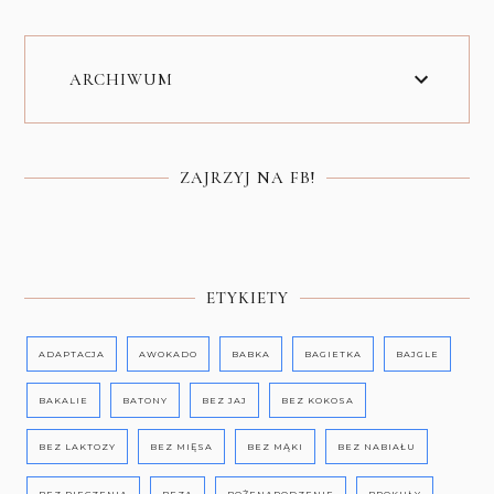
ARCHIWUM
ZAJRZYJ NA FB!
ETYKIETY
ADAPTACJA
AWOKADO
BABKA
BAGIETKA
BAJGLE
BAKALIE
BATONY
BEZ JAJ
BEZ KOKOSA
BEZ LAKTOZY
BEZ MIĘSA
BEZ MĄKI
BEZ NABIAŁU
BEZ PIECZENIA
BEZA
BOŻENARODZENIE
BROKUŁY