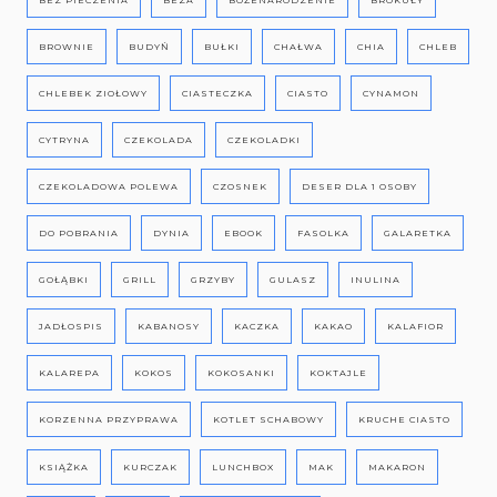
BROWNIE
BUDYŃ
BUŁKI
CHAŁWA
CHIA
CHLEB
CHLEBEK ZIOŁOWY
CIASTECZKA
CIASTO
CYNAMON
CYTRYNA
CZEKOLADA
CZEKOLADKI
CZEKOLADOWA POLEWA
CZOSNEK
DESER DLA 1 OSOBY
DO POBRANIA
DYNIA
EBOOK
FASOLKA
GALARETKA
GOŁĄBKI
GRILL
GRZYBY
GULASZ
INULINA
JADŁOSPIS
KABANOSY
KACZKA
KAKAO
KALAFIOR
KALAREPA
KOKOS
KOKOSANKI
KOKTAJLE
KORZENNA PRZYPRAWA
KOTLET SCHABOWY
KRUCHE CIASTO
KSIĄŻKA
KURCZAK
LUNCHBOX
MAK
MAKARON