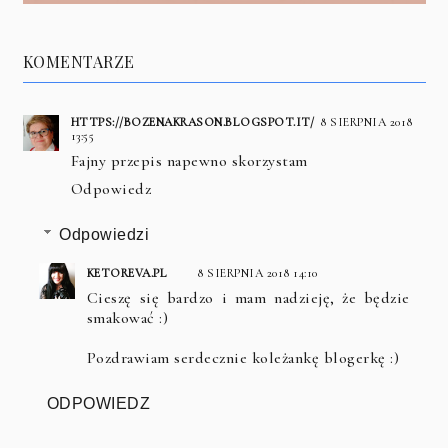
KOMENTARZE
HTTPS://BOZENAKRASON.BLOGSPOT.IT/
8 SIERPNIA 2018
13:55
Fajny przepis napewno skorzystam
Odpowiedz
Odpowiedzi
KETOREVA.PL
8 SIERPNIA 2018 14:10
Cieszę się bardzo i mam nadzieję, że będzie
smakować :)
Pozdrawiam serdecznie koleżankę blogerkę :)
ODPOWIEDZ