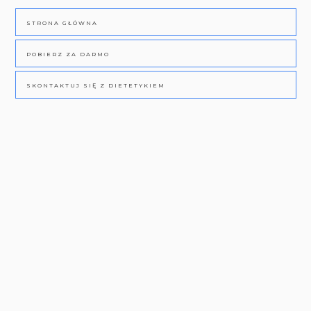
STRONA GŁÓWNA
POBIERZ ZA DARMO
SKONTAKTUJ SIĘ Z DIETETYKIEM