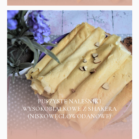
PUSZYSTE NALEŚNIKI
WYSOKOBIAŁKOWE Z SHAKERA
(NISKOWĘGLOWODANOWE)