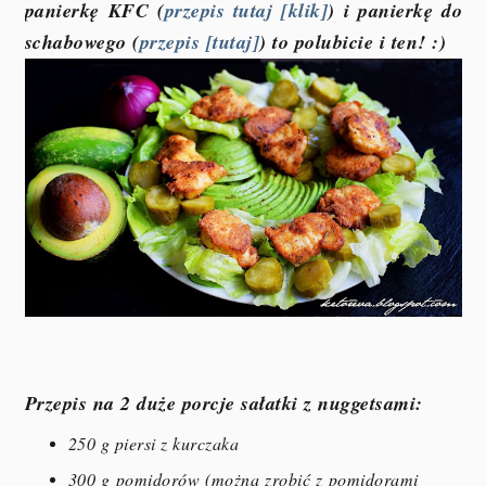
panierkę KFC (
przepis tutaj [klik]
) i panierkę do
schabowego (
przepis [tutaj]
) to polubicie i ten! :)
Przepis na 2 duże porcje sałatki z nuggetsami:
250 g piersi z kurczaka
300 g pomidorów (można zrobić z pomidorami