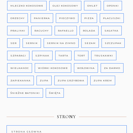
MLECZKO KOKOSOWE
OLEJ KOKOSOWY
OMLET
OPONKI
ORZECHY
PANIERKA
PIECZYWO
PIZZA
PLACUSZKI
PRALINKI
RACUCHY
RAFAELLO
ROLADA
SAŁATKA
SER
SERNIK
SERNIK NA ZIMNO
SEZAM
SZCZUPAK
SZPARAGI
SZPINAK
TARTA
TORT
TRUSKAWKI
WIELKANOC
WIÓRKI KOKOSOWE
WOŁOWINA
ZA DARMO
ZAPIEKANKA
ZUPA
ZUPA GRZYBOWA
ZUPA KREM
ŚNIEŻNE BATONIKI
ŚWIĘTA
STRONY
STRONA GŁÓWNA