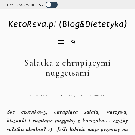
TRYB JASNY/CIEMNY
KetoReva.pl (Blog&Dietetyka)
Sałatka z chrupiącymi
nuggetsami
KETOREVA.PL
9/05/2018 08:37:00 AM
Sos czosnkowy, chrupiąca sałata, warzywa,
kiszonki i rumiane nuggetsy z kurczaka.... czyżby
sałatka idealna? :) Jeśli lubicie moje przepisy na