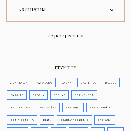
ARCHIWUM
ZAJRZYJ NA FB!
ETYKIETY
ADAPTACJA
AWOKADO
BABKA
BAGIETKA
BAJGLE
BAKALIE
BATONY
BEZ JAJ
BEZ KOKOSA
BEZ LAKTOZY
BEZ MIĘSA
BEZ MĄKI
BEZ NABIAŁU
BEZ PIECZENIA
BEZA
BOŻENARODZENIE
BROKUŁY