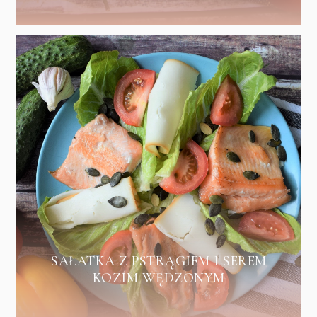
SAŁATKA Z PSTRĄGIEM I SEREM
KOZIM WĘDZONYM