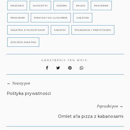
MAJONEZ
NUGGETSY
OGÓRKI
PALEO
PANIERKA
POMIDORY
POMYSŁY NA LUNCHBOX
SAŁATKA
SAŁATKA Z NUGGETSAMI
SAŁATKI
ŚNIADANIA I PRZYSTAWKI
ZIELONA SAŁATKA
UDOSTĘPNIJ TEN WPIS:
←
Nowszy post
Polityka prywatności
→
Poprzedni post
Omlet a'la pizza z kabanosami