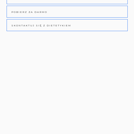
POBIERZ ZA DARMO
SKONTAKTUJ SIĘ Z DIETETYKIEM