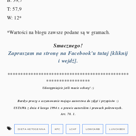
T: 57,9
W: 12
*
*Wartości na blogu zawsze podane są w gramach.
Smacznego!
Zapraszam na stronę na Facebook'u tutaj [kliknij
i wejdź].
***********************************************
*****************
Udostępniajcie jeśli macie ochotę! :)
Bardzo proszę o uszanowanie mojego autorstwa do zdjęć i przepisów :)
USTAWA z dnia 4 lutego 1994 r. o prawie autorskim i prawach pokrewnych.
Art. 78. 1.
DIETA KETOGENNA
KFC
LCHF
LOWCARB
LUNCHBOX