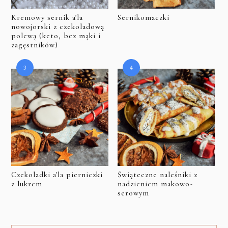
Kremowy sernik a'la
Sernikomaczki
nowojorski z czekoladową
polewą (keto, bez mąki i
zagęstników)
Czekoladki a'la pierniczki
Świąteczne naleśniki z
z lukrem
nadzieniem makowo-
serowym