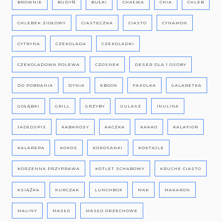
BROWNIE
BUDYŃ
BUŁKI
CHAŁWA
CHIA
CHLEB
CHLEBEK ZIOŁOWY
CIASTECZKA
CIASTO
CYNAMON
CYTRYNA
CZEKOLADA
CZEKOLADKI
CZEKOLADOWA POLEWA
CZOSNEK
DESER DLA 1 OSOBY
DO POBRANIA
DYNIA
EBOOK
FASOLKA
GALARETKA
GOŁĄBKI
GRILL
GRZYBY
GULASZ
INULINA
JADŁOSPIS
KABANOSY
KACZKA
KAKAO
KALAFIOR
KALAREPA
KOKOS
KOKOSANKI
KOKTAJLE
KORZENNA PRZYPRAWA
KOTLET SCHABOWY
KRUCHE CIASTO
KSIĄŻKA
KURCZAK
LUNCHBOX
MAK
MAKARON
MALINY
MASŁO
MASŁO ORZECHOWE