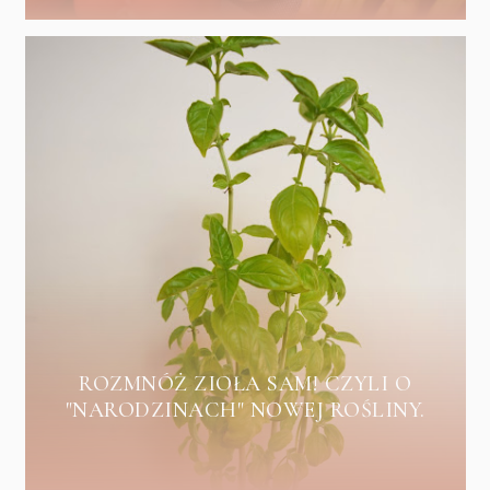
ROZMNÓŻ ZIOŁA SAM! CZYLI O
"NARODZINACH" NOWEJ ROŚLINY.