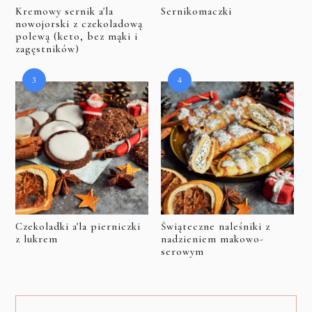
Kremowy sernik a'la
Sernikomaczki
nowojorski z czekoladową
polewą (keto, bez mąki i
zagęstników)
Czekoladki a'la pierniczki
Świąteczne naleśniki z
z lukrem
nadzieniem makowo-
serowym