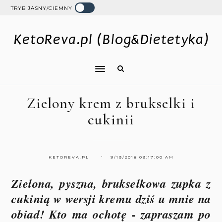
TRYB JASNY/CIEMNY
KetoReva.pl (Blog&Dietetyka)
Zielony krem z brukselki i
cukinii
KETOREVA.PL
9/19/2018 09:17:00 AM
Zielona, pyszna, brukselkowa zupka z
cukinią w wersji kremu dziś u mnie na
obiad! Kto ma ochotę - zapraszam po