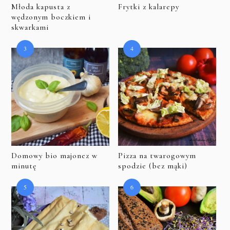
Młoda kapusta z
Frytki z kalarepy
wędzonym boczkiem i
skwarkami
Domowy bio majonez w
Pizza na twarogowym
minutę
spodzie (bez mąki)