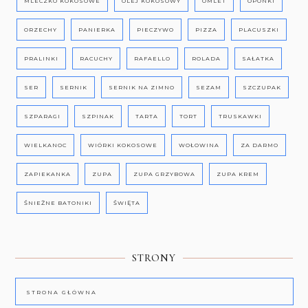
MLECZKO KOKOSOWE
OLEJ KOKOSOWY
OMLET
OPONKI
ORZECHY
PANIERKA
PIECZYWO
PIZZA
PLACUSZKI
PRALINKI
RACUCHY
RAFAELLO
ROLADA
SAŁATKA
SER
SERNIK
SERNIK NA ZIMNO
SEZAM
SZCZUPAK
SZPARAGI
SZPINAK
TARTA
TORT
TRUSKAWKI
WIELKANOC
WIÓRKI KOKOSOWE
WOŁOWINA
ZA DARMO
ZAPIEKANKA
ZUPA
ZUPA GRZYBOWA
ZUPA KREM
ŚNIEŻNE BATONIKI
ŚWIĘTA
STRONY
STRONA GŁÓWNA