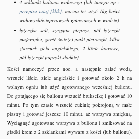
4 szklanki bulionu wołowego (lub innego np
z
przepisu tutaj [klik]
, można też użyć 1kg kości
wołowych/wieprzowych gotowanych w wodzie)
łyżeczka soli, szczypta pieprzu, pół łyżeczki
majeranku, garść świeżej natki pietruszki, kilka
ziarenek ziela angielskiego, 2 liście laurowe,
pół łyżeczki papryki słodkiej
Kości namoczyć przez noc, a następnie zalać wodą,
wrzucić liście, ziele angielskie i gotować około 2 h na
wolnym ogniu lub użyć ugotowanego wcześniej bulionu.
Do gotującego się bulionu wrzucić brukselkę i gotować 10
minut. Po tym czasie wrzucić cukinię pokrojoną w małe
plastry i gotować jeszcze 10 minut, aż warzywa zmiękną.
Wyciągnąć ugotowane warzywa z bulionu i zmiksować na
gładki krem z 2 szklankami wywaru z kości (lub bulionu).