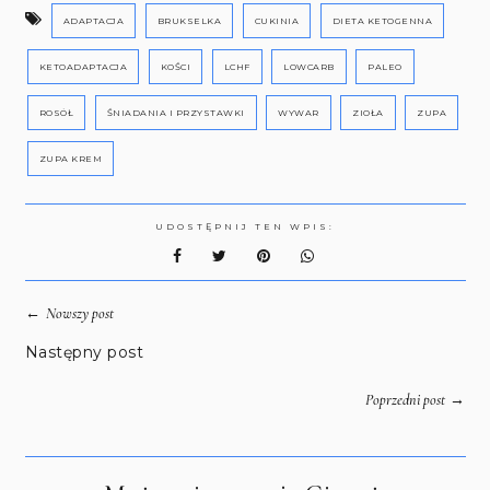
ADAPTACJA
BRUKSELKA
CUKINIA
DIETA KETOGENNA
KETOADAPTACJA
KOŚCI
LCHF
LOWCARB
PALEO
ROSÓŁ
ŚNIADANIA I PRZYSTAWKI
WYWAR
ZIOŁA
ZUPA
ZUPA KREM
UDOSTĘPNIJ TEN WPIS:
←
Nowszy post
Następny post
→
Poprzedni post