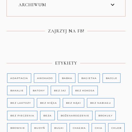
ARCHIWUM
ZAJRZYJ NA FB!
ETYKIETY
ADAPTACJA
AWOKADO
BABKA
BAGIETKA
BAJGLE
BAKALIE
BATONY
BEZ JAJ
BEZ KOKOSA
BEZ LAKTOZY
BEZ MIĘSA
BEZ MĄKI
BEZ NABIAŁU
BEZ PIECZENIA
BEZA
BOŻENARODZENIE
BROKUŁY
BROWNIE
BUDYŃ
BUŁKI
CHAŁWA
CHIA
CHLEB