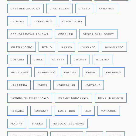
CHLEBEK ZIOŁOWY
CIASTECZKA
CIASTO
CYNAMON
CYTRYNA
CZEKOLADA
CZEKOLADKI
CZEKOLADOWA POLEWA
CZOSNEK
DESER DLA 1 OSOBY
DO POBRANIA
DYNIA
EBOOK
FASOLKA
GALARETKA
GOŁĄBKI
GRILL
GRZYBY
GULASZ
INULINA
JADŁOSPIS
KABANOSY
KACZKA
KAKAO
KALAFIOR
KALAREPA
KOKOS
KOKOSANKI
KOKTAJLE
KORZENNA PRZYPRAWA
KOTLET SCHABOWY
KRUCHE CIASTO
KSIĄŻKA
KURCZAK
LUNCHBOX
MAK
MAKARON
MALINY
MASŁO
MASŁO ORZECHOWE