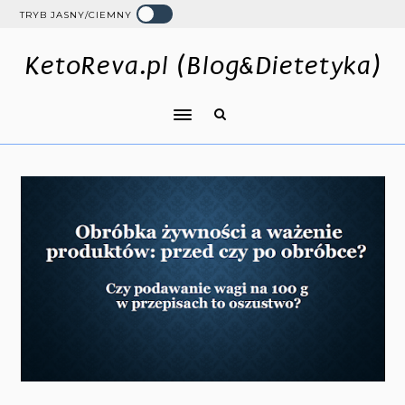
TRYB JASNY/CIEMNY
KetoReva.pl (Blog&Dietetyka)