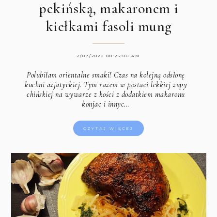
pekińską, makaronem i
kiełkami fasoli mung
2/07/2020 08:25:00 AM
Polubiłam orientalne smaki! Czas na kolejną odsłonę
kuchni azjatyckiej. Tym razem w postaci lekkiej zupy
chińskiej na wywarze z kości z dodatkiem makaronu
konjac i innyc…
CZYTAJ WIĘCEJ