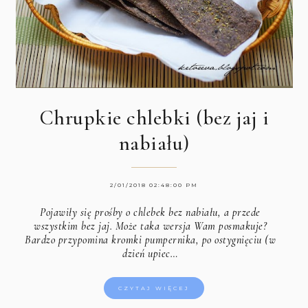
Chrupkie chlebki (bez jaj i
nabiału)
2/01/2018 02:48:00 PM
Pojawiły się prośby o chlebek bez nabiału, a przede
wszystkim bez jaj. Może taka wersja Wam posmakuje?
Bardzo przypomina kromki pumpernika, po ostygnięciu (w
dzień upiec…
CZYTAJ WIĘCEJ