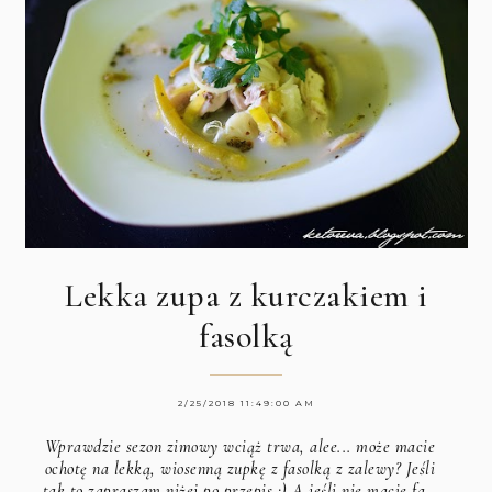
Lekka zupa z kurczakiem i
fasolką
2/25/2018 11:49:00 AM
Wprawdzie sezon zimowy wciąż trwa, alee... może macie
ochotę na lekką, wiosenną zupkę z fasolką z zalewy? Jeśli
tak to zapraszam niżej po przepis :) A jeśli nie macie fa…