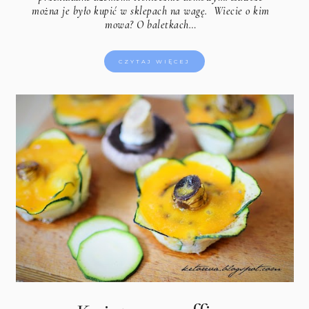
można je było kupić w sklepach na wagę. Wiecie o kim
mowa? O baletkach…
CZYTAJ WIĘCEJ