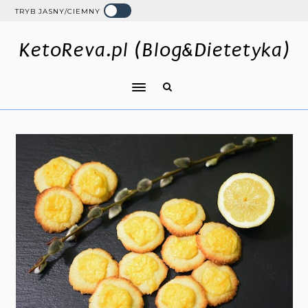
TRYB JASNY/CIEMNY
KetoReva.pl (Blog&Dietetyka)