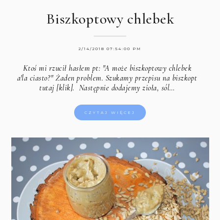
Biszkoptowy chlebek
2/14/2018 07:54:00 PM
Ktoś mi rzucił hasłem pt: "A może biszkoptowy chlebek
a'la ciasto?" Żaden problem.
Szukamy przepisu na biszkopt
tutaj [klik].
Następnie dodajemy zioła, sól…
CZYTAJ WIĘCEJ