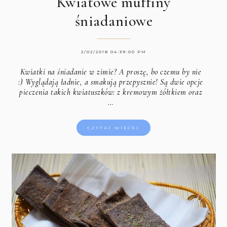
Kwiatowe muffiny
śniadaniowe
2/02/2018 04:39:00 PM
Kwiatki na śniadanie w zimie? A proszę, bo czemu by nie
:) Wyglądają ładnie, a smakują przepysznie! Są dwie opcje
pieczenia takich kwiatuszków: z kremowym żółtkiem oraz
…
CZYTAJ WIĘCEJ