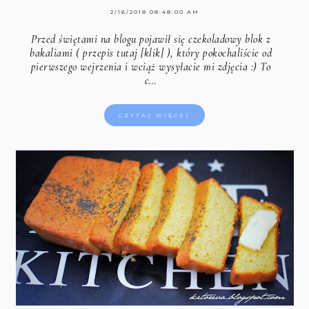
2/16/2018 08:48:00 AM
Przed świętami na blogu pojawił się czekoladowy blok z
bakaliami (
przepis tutaj [klik]
), który pokochaliście od
pierwszego wejrzenia i wciąż wysyłacie mi zdjęcia :) To
c…
CZYTAJ WIĘCEJ