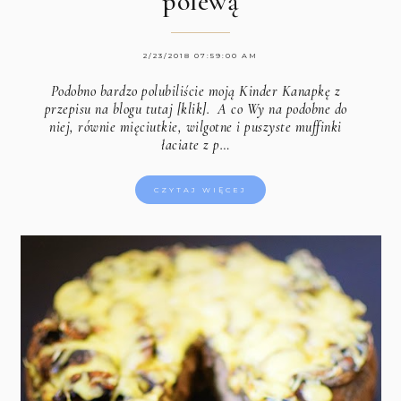
polewą
2/23/2018 07:59:00 AM
Podobno bardzo polubiliście moją
Kinder Kanapkę z
przepisu na blogu tutaj [klik].
A co Wy na podobne do
niej, równie mięciutkie, wilgotne i puszyste muffinki
łaciate z p…
CZYTAJ WIĘCEJ