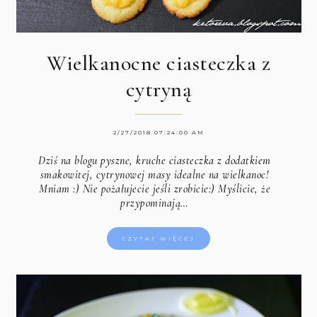
Wielkanocne ciasteczka z
cytryną
2/27/2018 07:24:00 AM
Dziś na blogu pyszne, kruche ciasteczka z dodatkiem
smakowitej, cytrynowej masy idealne na wielkanoc!
Mniam :) Nie pożałujecie jeśli zrobicie:) Myślicie, że
przypominają…
CZYTAJ WIĘCEJ