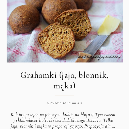
Grahamki (jaja, błonnik,
mąka)
2/17/2018 10:17:00 AM
Kolejny przepis na pieczywo ląduje na blogu :) Tym razem
3 składnikowe bułeczki bez dodatkowego tłuszczu. Tylko
jaja, błonnik i mąka w proporcji 5:30:30. Propozycja dla …