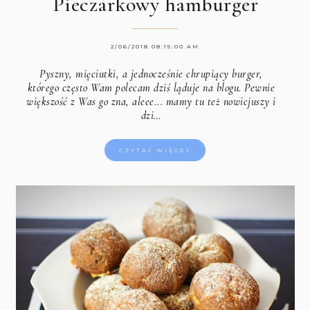
Pieczarkowy hamburger
2/06/2018 08:15:00 AM
Pyszny, mięciutki, a jednocześnie chrupiący burger,
którego często Wam polecam dziś ląduje na blogu. Pewnie
większość z Was go zna, aleee... mamy tu też nowicjuszy i
dzi…
CZYTAJ WIĘCEJ