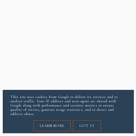
This site uses cookies from Google to deliver its services and to
analyze traffic. Your IP address and user-agent are shared with
Google along with performance and security metrics to ensure
quality of service, generate usage statistics, and to detect and
address abuse.
LEARN MORE
GOT IT