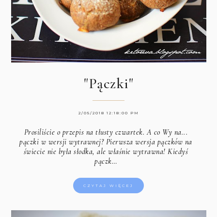
"Pączki"
2/05/2018 12:18:00 PM
Prosiliście o przepis na tłusty czwartek. A co Wy na...
pączki w wersji wytrawnej? Pierwsza wersja pączków na
świecie nie była słodka, ale właśnie wytrawna! Kiedyś
pączk…
CZYTAJ WIĘCEJ