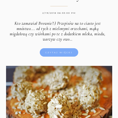
2/19/2018 06:33:00 PM
Kto zamawiał Brownie?:) Przepisów na to ciasto jest
mnóstwo.... od tych z mielonymi orzechami, mąką
migdałową czy wiórkami po te z dodatkiem mleka, miodu,
warzyw czy owo…
CZYTAJ WIĘCEJ