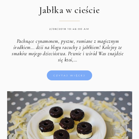
Jabłka w cieście
2/08/2018 10:46:00 AM
Pachnące cynamonem, pyszne, rumiane z magicznym
środkiem... dziś na blogu racuchy z jabłkiem! Kolejny ze
smaków mojego dzieciństwa. Pewnie i wśród Was znajdzie
się ktoś,…
CZYTAJ WIĘCEJ