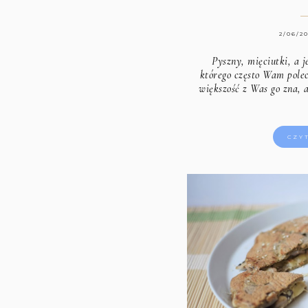
2/06/2
Pyszny, mięciutki, a j
którego często Wam polec
większość z Was go zna, a
CZY