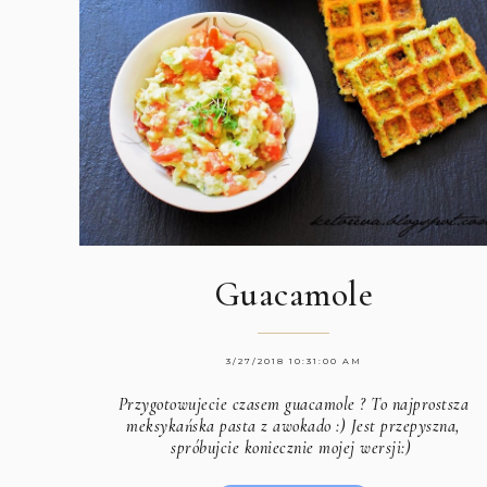
Guacamole
3/27/2018 10:31:00 AM
Przygotowujecie czasem guacamole ? To najprostsza
meksykańska pasta z awokado :) Jest przepyszna,
spróbujcie koniecznie mojej wersji:)