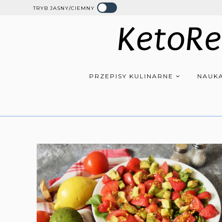
TRYB JASNY/CIEMNY
KetoRe
PRZEPISY KULINARNE
NAUKA