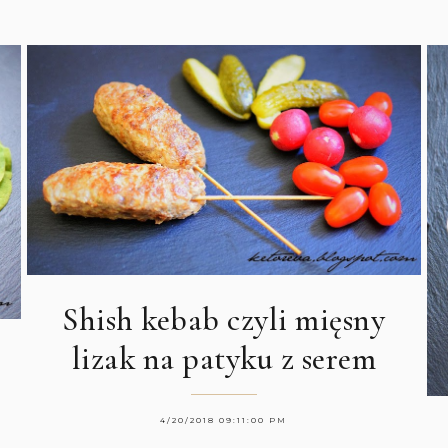
Shish kebab czyli mięsny
lizak na patyku z serem
4/20/2018 09:11:00 PM