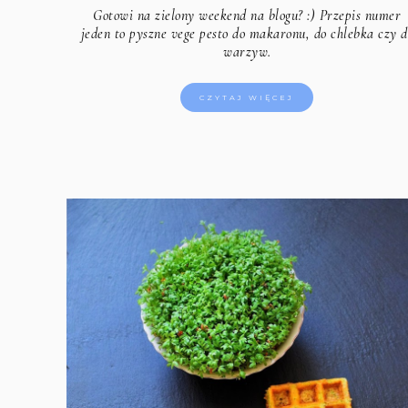
Gotowi na zielony weekend na blogu? :) Przepis numer
jeden to pyszne vege pesto do makaronu, do chlebka czy d
warzyw.
CZYTAJ WIĘCEJ