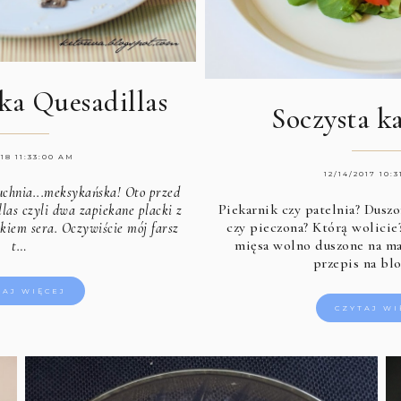
a Quesadillas
Soczysta 
018 11:33:00 AM
12/14/2017 10:
uchnia...meksykańska! Oto przed
Piekarnik czy patelnia? Duszo
las czyli dwa zapiekane placki z
czy pieczona? Którą wolicie
kiem sera. Oczywiście mój farsz
mięsa wolno duszone na mał
t…
przepis na bl
TAJ WIĘCEJ
CZYTAJ WI