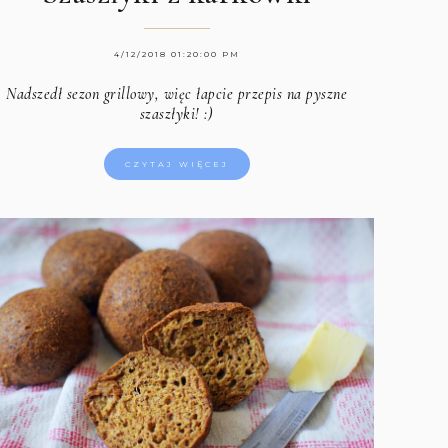
4/12/2018 01:20:00 PM
Nadszedł sezon grillowy, więc łapcie przepis na pyszne
szaszłyki! :)
CZYTAJ WIĘCEJ