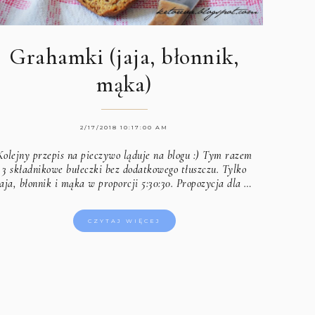
Grahamki (jaja, błonnik,
mąka)
2/17/2018 10:17:00 AM
Kolejny przepis na pieczywo ląduje na blogu :) Tym razem
3 składnikowe bułeczki bez dodatkowego tłuszczu. Tylko
jaja, błonnik i mąka w proporcji 5:30:30. Propozycja dla …
CZYTAJ WIĘCEJ