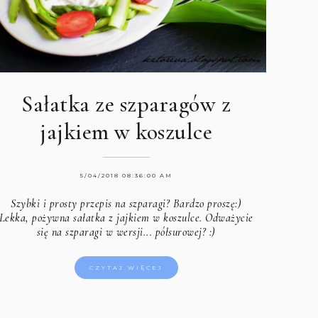
Sałatka ze szparagów z
jajkiem w koszulce
5/04/2018 08:36:00 AM
Szybki i prosty przepis na szparagi? Bardzo proszę:)
Lekka, pożywna sałatka z jajkiem w koszulce. Odważycie
się na szparagi w wersji... półsurowej? :)
CZYTAJ WIĘCEJ