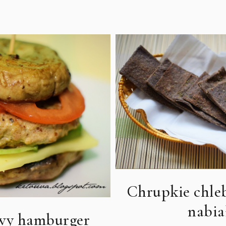
Chrupkie chlebk
nabia
wy hamburger