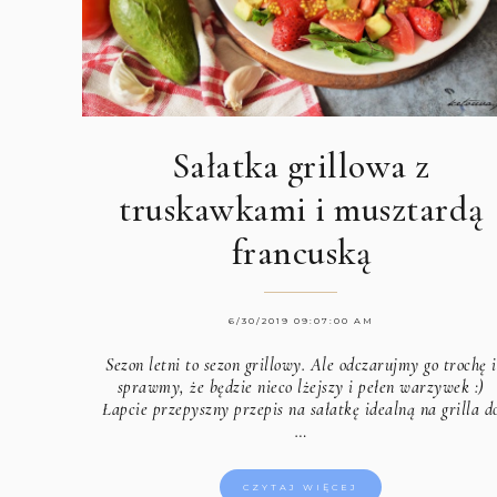
Sałatka grillowa z
truskawkami i musztardą
francuską
6/30/2019 09:07:00 AM
Sezon letni to sezon grillowy. Ale odczarujmy go trochę i
sprawmy, że będzie nieco lżejszy i pełen warzywek :)
Łapcie przepyszny przepis na sałatkę idealną na grilla d
…
CZYTAJ WIĘCEJ