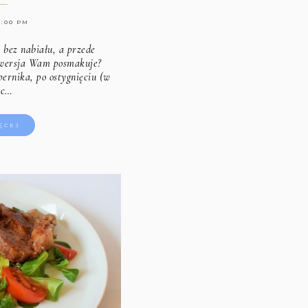
8:00 PM
k bez nabiału, a przede
 wersja Wam posmakuje?
rnika, po ostygnięciu (w
ec…
ĘCEJ