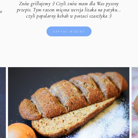
Znów grillujemy :) Czyli znów mam dla Was pyszny
przepis. Tym razem mięsna wersja lizaka na patyku...
o
czyli popularny kebab w postaci szaszłyka :)
CZYTAJ WIĘCEJ