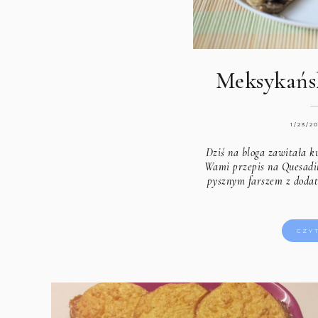
Meksykańsk
1/23/2
Dziś na bloga zawitała k
Wami przepis na Quesadil
pysznym farszem z dodat
CZY