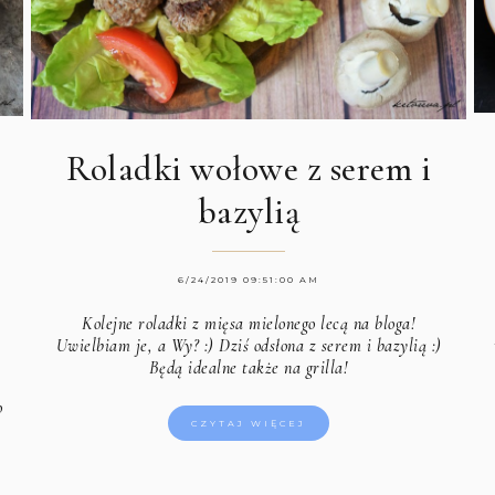
Roladki wołowe z serem i
bazylią
6/24/2019 09:51:00 AM
Kolejne roladki z mięsa mielonego lecą na bloga!
Uwielbiam je, a Wy? :) Dziś odsłona z serem i bazylią :)
Będą idealne także na grilla!
o
CZYTAJ WIĘCEJ