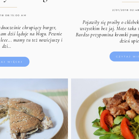
2/01/2018 02:4
018 08:15:00 AM
Pojawiły się prośby o chlebe
ednocześnie chrupiący burger,
wszystkim bez jaj. Może taka
am dziś ląduje na blogu. Pewnie
Bardzo przypomina kromki pumpe
leee... mamy tu też nowicjuszy i
dzień upi
dzi…
CZYTAJ WI
TAJ WIĘCEJ