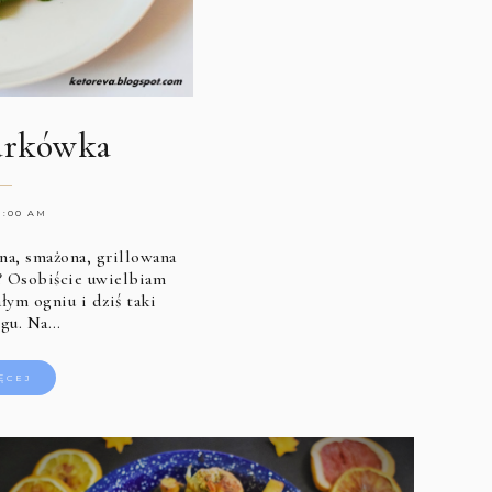
karkówka
31:00 AM
na, smażona, grillowana
? Osobiście uwielbiam
ym ogniu i dziś taki
ogu. Na…
ĘCEJ