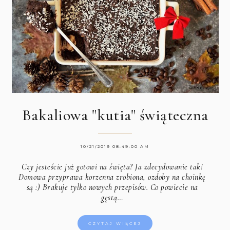
Bakaliowa "kutia" świąteczna
10/21/2019 08:49:00 AM
Czy jesteście już gotowi na święta? Ja zdecydowanie tak!
Domowa przyprawa korzenna zrobiona, ozdoby na choinkę
są :) Brakuje tylko nowych przepisów. Co powiecie na
gęstą…
CZYTAJ WIĘCEJ