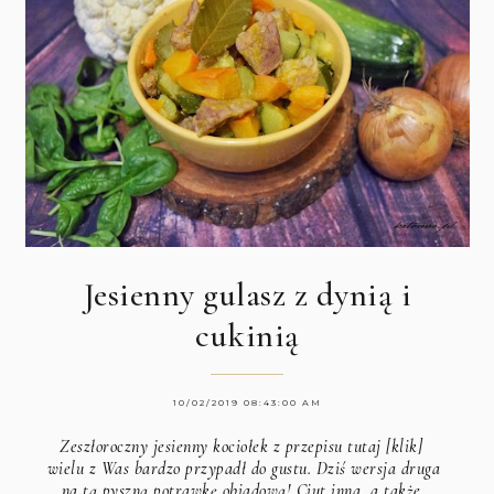
Jesienny gulasz z dynią i
cukinią
10/02/2019 08:43:00 AM
Zeszłoroczny
jesienny kociołek z przepisu tutaj [klik]
wielu z Was bardzo przypadł do gustu. Dziś wersja druga
na tą pyszną potrawkę obiadową! Ciut inna, a także