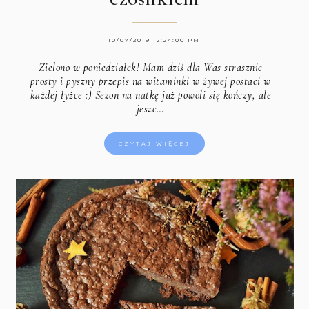
10/07/2019 12:24:00 PM
Zielono w poniedziałek! Mam dziś dla Was strasznie
prosty i pyszny przepis na witaminki w żywej postaci w
każdej łyżce :) Sezon na natkę już powoli się kończy, ale
jeszc…
CZYTAJ WIĘCEJ