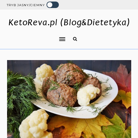
TRYB JASNY/CIEMNY
KetoReva.pl (Blog&Dietetyka)