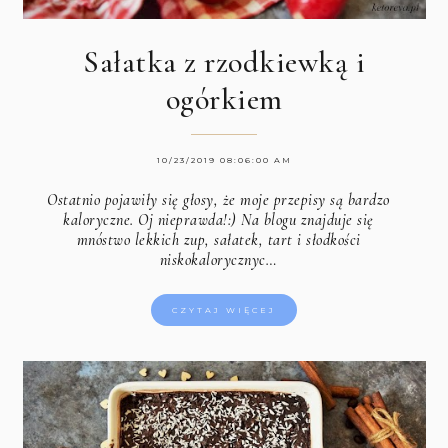
Sałatka z rzodkiewką i
ogórkiem
10/23/2019 08:06:00 AM
Ostatnio pojawiły się głosy, że moje przepisy są bardzo
kaloryczne. Oj nieprawda!:) Na blogu znajduje się
mnóstwo lekkich zup, sałatek, tart i słodkości
niskokalorycznyc…
CZYTAJ WIĘCEJ