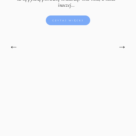
inaczej…
CZYTAJ WIĘCEJ
←
→