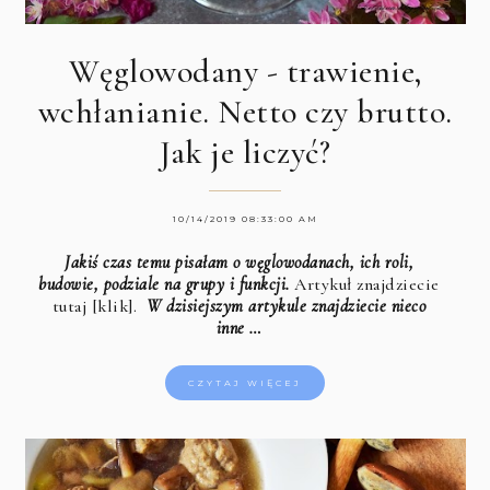
Węglowodany - trawienie,
wchłanianie. Netto czy brutto.
Jak je liczyć?
10/14/2019 08:33:00 AM
Jakiś czas temu pisałam o węglowodanach, ich roli,
budowie, podziale na grupy i funkcji.
Artykuł znajdziecie
tutaj [klik].
W dzisiejszym artykule znajdziecie nieco
inne …
CZYTAJ WIĘCEJ