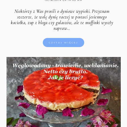
10/18/2019 09:19:00 AM
Niektórzy z Was prosili o dyniowe wypieki. Przyznam
szczerze, że wolę dynię raczej w postaci jesiennego
kociołka, zup z bloga czy gulaszów, ale te muffinki wyszły
napraw…
CZYTAJ WIĘCEJ