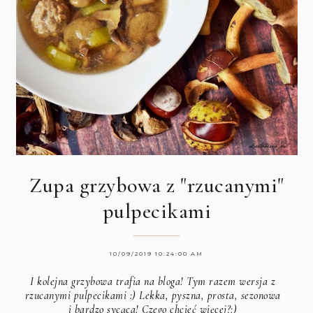
Zupa grzybowa z "rzucanymi"
pulpecikami
10/09/2019 10:24:00 AM
I kolejna grzybowa trafia na bloga! Tym razem wersja z
rzucanymi pulpecikami :) Lekka, pyszna, prosta, sezonowa
i bardzo sycąca! Czego chcieć więcej?:)