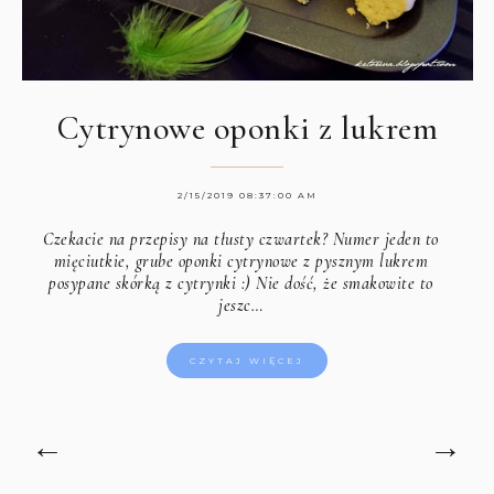
Cytrynowe oponki z lukrem
2/15/2019 08:37:00 AM
Czekacie na przepisy na tłusty czwartek? Numer jeden to
mięciutkie, grube oponki cytrynowe z pysznym lukrem
posypane skórką z cytrynki :) Nie dość, że smakowite to
jeszc…
CZYTAJ WIĘCEJ
←
→