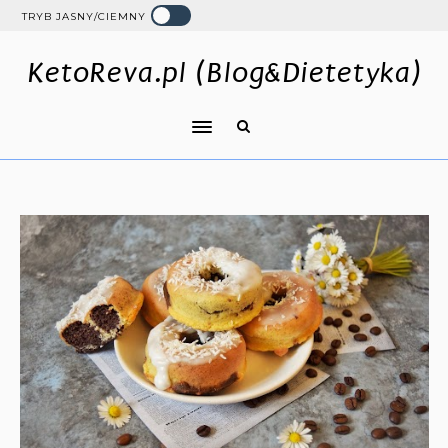
TRYB JASNY/CIEMNY
KetoReva.pl (Blog&Dietetyka)