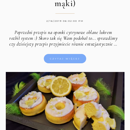
mąki)
2/16/2019 06:02:00 PM
Poprzedni przepis na oponki cytrynowe oblane lukrem
rozbił system :) Skoro tak się Wam podobał to... sprawdźmy
czy dzisiejszy przepis przyjmiecie równie entuzjastycznie …
CZYTAJ WIĘCEJ