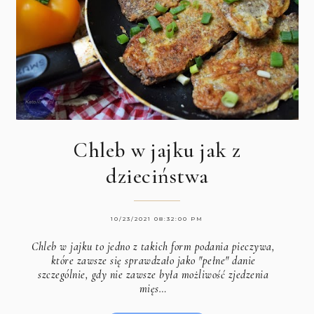
Chleb w jajku jak z
dzieciństwa
10/23/2021 08:32:00 PM
Chleb w jajku to jedno z takich form podania pieczywa,
które zawsze się sprawdzało jako "pełne" danie
szczególnie, gdy nie zawsze była możliwość zjedzenia
mięs…