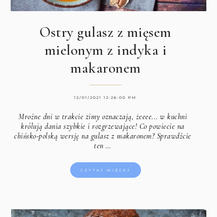
Ostry gulasz z mięsem
mielonym z indyka i
makaronem
12/01/2021 12:26:00 PM
Mroźne dni w trakcie zimy oznaczają, żeeee... w kuchni
królują dania szybkie i rozgrzewające! Co powiecie na
chińsko-polską wersję na gulasz z makaronem? Sprawdźcie
ten …
CZYTAJ WIĘCEJ