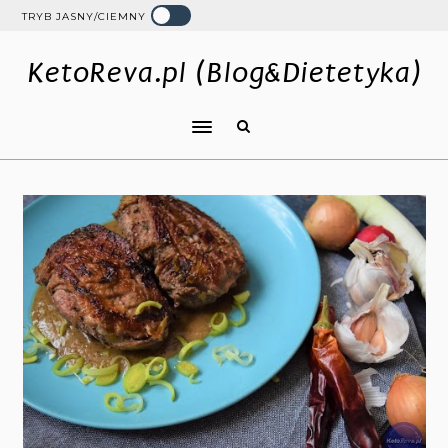
TRYB JASNY/CIEMNY
KetoReva.pl (Blog&Dietetyka)