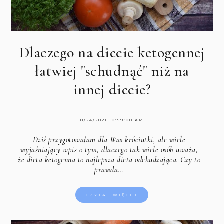
Dlaczego na diecie ketogennej
łatwiej "schudnąć" niż na
innej diecie?
8/24/2021 10:59:00 AM
Dziś przygotowałam dla Was króciutki, ale wiele
wyjaśniający wpis o tym, dlaczego tak wiele osób uważa,
że dieta ketogenna to najlepsza dieta odchudzająca. Czy to
prawda…
CZYTAJ WIĘCEJ