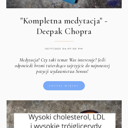
"Kompletna medytacja" -
Deepak Chopra
10/17/2021 04:07:00 PM
Medytacja? Czy taki temat Was interesuje? Jeśli
odpowiedź brzmi twierdząco zajrzyjcie do najnowszej
pozycji wydawnictwa Sensus!
CZYTAJ WIĘCEJ