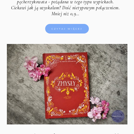
pęcherzykowata - pożądana w tego typu wypiekach.
Ciekawi jak ją uzyskałam? Dość nietypowym połączeniem.
Mniej niż 0,9…
CZYTAJ WIĘCEJ