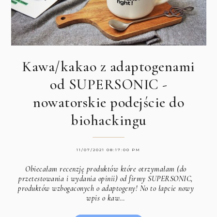
Kawa/kakao z adaptogenami
od SUPERSONIC -
nowatorskie podejście do
biohackingu
11/07/2021 08:17:00 PM
Obiecałam recenzję produktów które otrzymałam (do
przetestowania i wydania opinii) od firmy SUPERSONIC,
produktów wzbogaconych o adaptogeny! No to łapcie nowy
wpis o kaw…