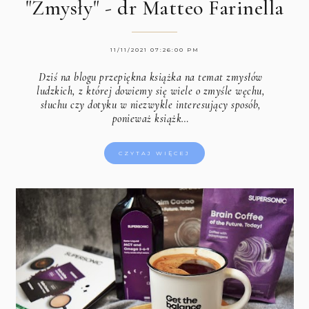
"Zmysły" - dr Matteo Farinella
11/11/2021 07:26:00 PM
Dziś na blogu przepiękna książka na temat zmysłów
ludzkich, z której dowiemy się wiele o zmyśle węchu,
słuchu czy dotyku w niezwykle interesujący sposób,
ponieważ książk…
CZYTAJ WIĘCEJ