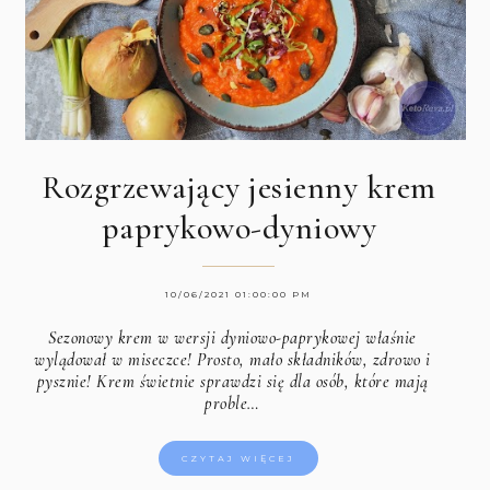
Rozgrzewający jesienny krem
paprykowo-dyniowy
10/06/2021 01:00:00 PM
Sezonowy krem w wersji dyniowo-paprykowej właśnie
wylądował w miseczce! Prosto, mało składników, zdrowo i
pysznie! Krem świetnie sprawdzi się dla osób, które mają
proble…
CZYTAJ WIĘCEJ