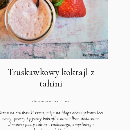
Truskawkowy koktajl z
tahini
6/02/2020 07:44:00 PM
Sezon na truskawki trwa, więc na bloga obowiązkowo leci
nowy, prosty i pyszny koktajl z niewielkim dodatkiem
domowej pasty tahini i cudownego, zmysłowego