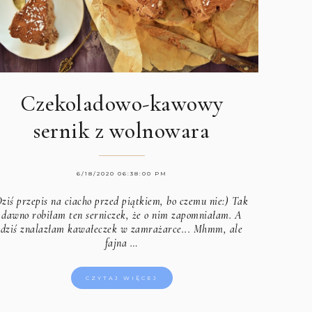
Czekoladowo-kawowy
sernik z wolnowara
6/18/2020 06:38:00 PM
ziś przepis na ciacho przed piątkiem, bo czemu nie:) Tak
dawno robiłam ten serniczek, że o nim zapomniałam. A
dziś znalazłam kawałeczek w zamrażarce... Mhmm, ale
fajna …
CZYTAJ WIĘCEJ