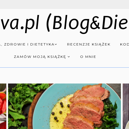
va.pl (Blog&Die
, ZDROWIE I DIETETYKA
RECENZJE KSIĄŻEK
KOD
ZAMÓW MOJĄ KSIĄŻKĘ
O MNIE