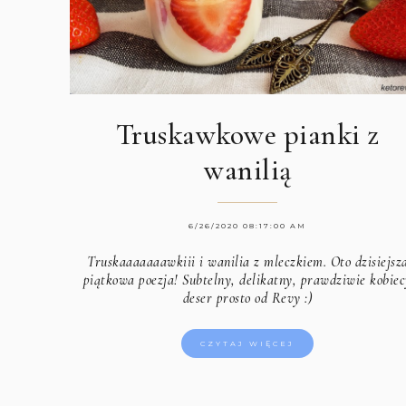
Truskawkowe pianki z
wanilią
6/26/2020 08:17:00 AM
Truskaaaaaaawkiii i wanilia z mleczkiem. Oto dzisiejsz
piątkowa poezja! Subtelny, delikatny, prawdziwie kobie
deser prosto od Revy :)
CZYTAJ WIĘCEJ