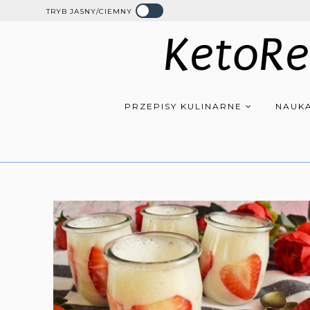
TRYB JASNY/CIEMNY
KetoRe
PRZEPISY KULINARNE
NAUKA