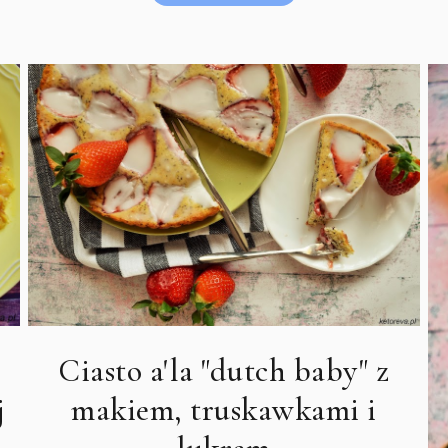
Ciasto a'la "dutch baby" z
j
makiem, truskawkami i