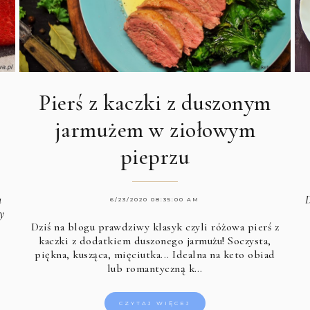
Pierś z kaczki z duszonym
jarmużem w ziołowym
pieprzu
a
D
6/23/2020 08:35:00 AM
cy
Dziś na blogu prawdziwy klasyk czyli różowa pierś z
kaczki z dodatkiem duszonego jarmużu! Soczysta,
piękna, kusząca, mięciutka... Idealna na keto obiad
lub romantyczną k…
CZYTAJ WIĘCEJ