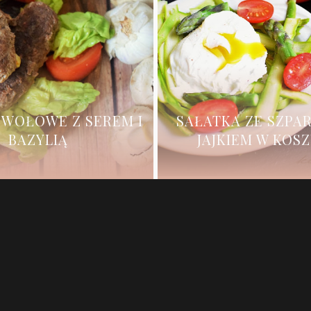
 WOŁOWE Z SEREM I
SAŁATKA ZE SZPA
BAZYLIĄ
JAJKIEM W KOS