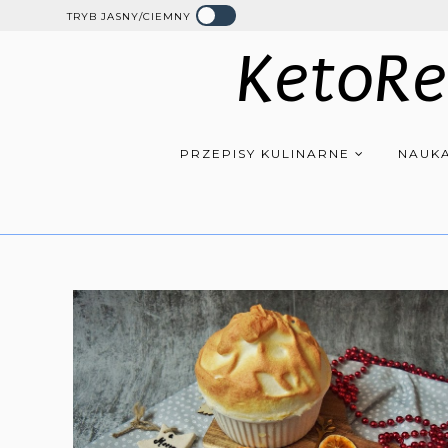
TRYB JASNY/CIEMNY
KetoRe
PRZEPISY KULINARNE
NAUKA