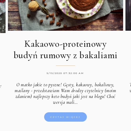
Kakaowo-proteinowy
budyń rumowy z bakaliami
5/15/2020 07:32:00 AM
O matko jakie to pyszne! Gęsty, kakaowy, bakaliowy,
W
maślany - przedstawiam Wam drodzy czytelnicy (moim
z
zdaniem) najlepszy keto budyń jaki jest na blogu! Choć
…
wersja mali…
CZYTAJ WIĘCEJ