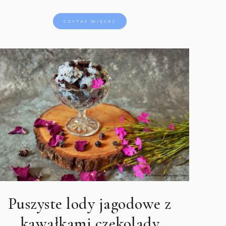
CZYTAJ WIĘCEJ
Puszyste lody jagodowe z
kawałkami czekolady