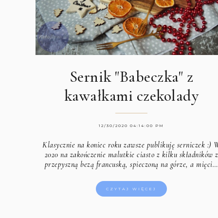
Sernik "Babeczka" z
kawałkami czekolady
12/30/2020 04:14:00 PM
Klasycznie na koniec roku zawsze publikuję serniczek :) 
2020 na zakończenie malutkie ciasto z kilku składników 
przepyszną bezą francuską, spieczoną na górze, a mięci
CZYTAJ WIĘCEJ