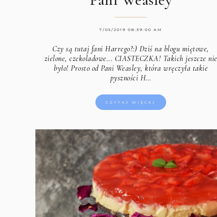
7/05/2019 08:39:00 AM
Czy są tutaj fani Harrego?:) Dziś na blogu miętowe,
zielone, czekoladowe... CIASTECZKA! Takich jeszcze ni
było! Prosto od Pani Weasley, która wręczyła takie
pyszności H…
CZYTAJ WIĘCEJ