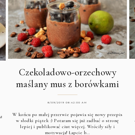
Czekoladowo-orzechowy
maślany mus z borówkami
8/09/2019 08:42:00 AM
W końcu po małej przerwie pojawia się nowy przepis
na
w słodki piątek :) Potaram się już zadbać o stronę
lepiej i publikować ciut więcej. Wróciły siły i
motywacja! Łapcie b…