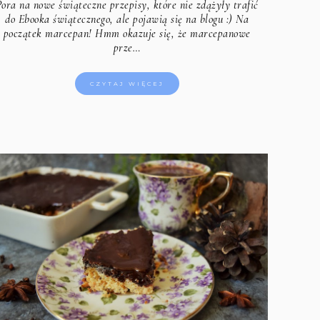
Pora na nowe świąteczne przepisy, które nie zdążyły trafić
do Ebooka świątecznego, ale pojawią się na blogu :) Na
początek marcepan! Hmm okazuje się, że marcepanowe
prze…
CZYTAJ WIĘCEJ