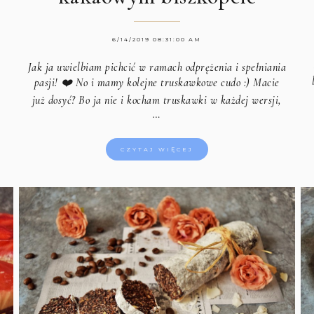
6/14/2019 08:31:00 AM
Jak ja uwielbiam pichcić w ramach odprężenia i spełniania
pasji! ❤️ No i mamy kolejne truskawkowe cudo :) Macie
e
już dosyć? Bo ja nie i kocham truskawki w każdej wersji,
…
CZYTAJ WIĘCEJ