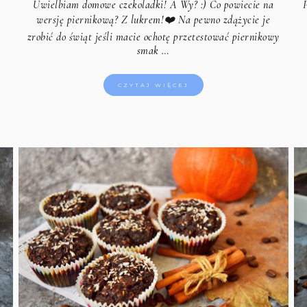
Uwielbiam domowe czekoladki! A Wy? :) Co powiecie na
wersję piernikową? Z lukrem!❤️ Na pewno zdążycie je
zrobić do świąt jeśli macie ochotę przetestować piernikowy
smak …
CZYTAJ WIĘCEJ