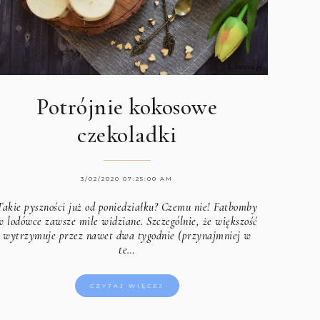
Potrójnie kokosowe
czekoladki
3/02/2020 07:25:00 AM
Takie pyszności już od poniedziałku? Czemu nie! Fatbomby
w lodówce zawsze mile widziane. Szczególnie, że większość
wytrzymuje przez nawet dwa tygodnie (przynajmniej w
te…
CZYTAJ WIĘCEJ