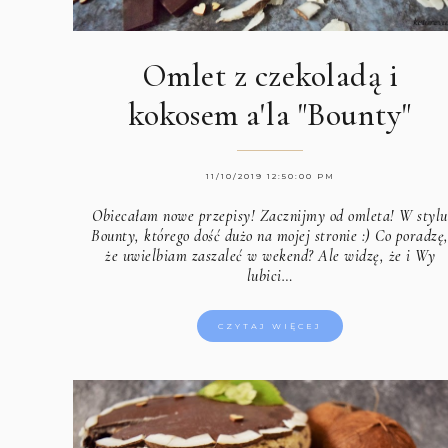
Omlet z czekoladą i
kokosem a'la "Bounty"
11/10/2019 12:50:00 PM
Obiecałam nowe przepisy! Zacznijmy od omleta! W stylu
Bounty, którego dość dużo na mojej stronie :) Co poradzę
że uwielbiam zaszaleć w wekend? Ale widzę, że i Wy
lubici…
CZYTAJ WIĘCEJ