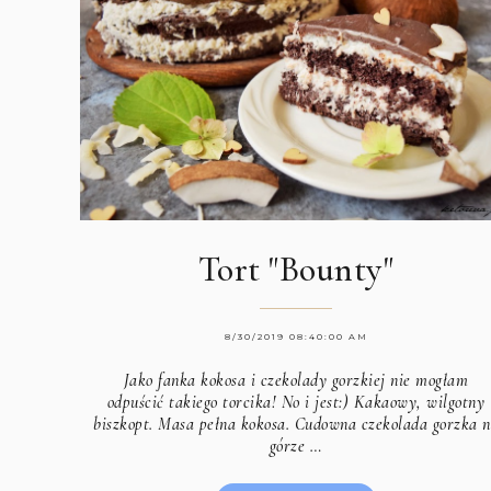
Tort "Bounty"
8/30/2019 08:40:00 AM
Jako fanka kokosa i czekolady gorzkiej nie mogłam
odpuścić takiego torcika! No i jest:) Kakaowy, wilgotny
biszkopt. Masa pełna kokosa. Cudowna czekolada gorzka 
górze …