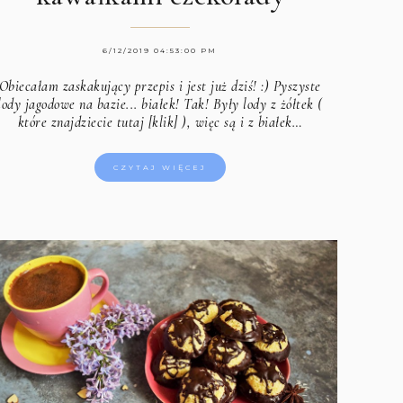
6/12/2019 04:53:00 PM
Obiecałam zaskakujący przepis i jest już dziś! :) Pyszyste
lody jagodowe na bazie... białek! Tak! Były lody z żółtek (
które znajdziecie tutaj [klik]
), więc są i z białek…
CZYTAJ WIĘCEJ