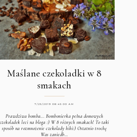
Maślane czekoladki w 8
smakach
7/25/2019 08:45:00 AM
Prawdziwa bomba... Bombonierka pełna domowych
czekoladek leci na bloga :) W 8 różnych smakach! To taki
sposób na rozmnożenie czekolady hihi:) Ostatnio trochę
Was zaniedb…