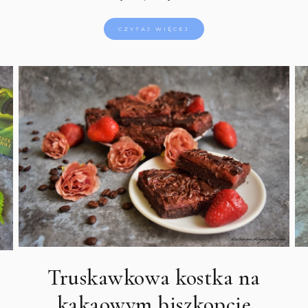
CZYTAJ WIĘCEJ
Truskawkowa kostka na
kakaowym biszkopcie