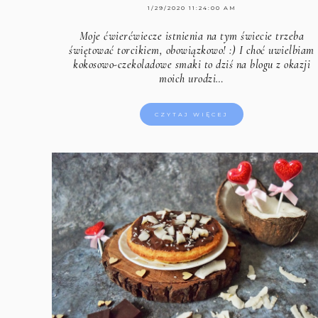
1/29/2020 11:24:00 AM
Moje ćwierćwiecze istnienia na tym świecie trzeba
świętować torcikiem, obowiązkowo! :) I choć uwielbiam
kokosowo-czekoladowe smaki to dziś na blogu z okazji
moich urodzi…
CZYTAJ WIĘCEJ