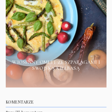
WIOSENNY OMLET ZE SZPARAGAMI I
SWOJSKĄ KIEŁBASĄ
KOMENTARZE