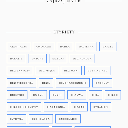
ZAJRZYJ NA FB!
ETYKIETY
ADAPTACJA
AWOKADO
BABKA
BAGIETKA
BAJGLE
BAKALIE
BATONY
BEZ JAJ
BEZ KOKOSA
BEZ LAKTOZY
BEZ MIĘSA
BEZ MĄKI
BEZ NABIAŁU
BEZ PIECZENIA
BEZA
BOŻENARODZENIE
BROKUŁY
BROWNIE
BUDYŃ
BUŁKI
CHAŁWA
CHIA
CHLEB
CHLEBEK ZIOŁOWY
CIASTECZKA
CIASTO
CYNAMON
CYTRYNA
CZEKOLADA
CZEKOLADKI