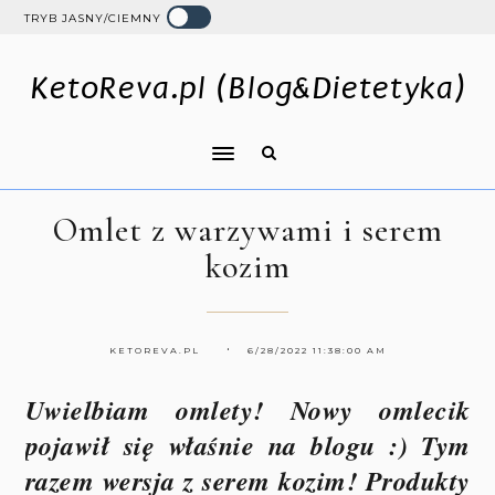
TRYB JASNY/CIEMNY
KetoReva.pl (Blog&Dietetyka)
Omlet z warzywami i serem
kozim
KETOREVA.PL
6/28/2022 11:38:00 AM
Uwielbiam omlety! Nowy omlecik
pojawił się właśnie na blogu :) Tym
razem wersja z serem kozim! Produkty