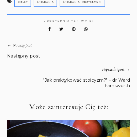
OMLET
ŚNIADANIA
ŚNIADANIA I PRZYSTAWKI
UDOSTĘPNIJ TEN WPIS:
←
Nowszy post
Następny post
→
Poprzedni post
"Jak praktykować stoicyzm?" - dr Ward
Farnsworth
Może zainteresuje Cię też: