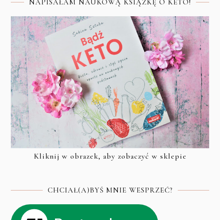
NAPISAŁAM NAUKOWĄ KSIĄŻKĘ O KETO!
Kliknij w obrazek, aby zobaczyć w sklepie
CHCIAŁ(A)BYŚ MNIE WESPRZEĆ?