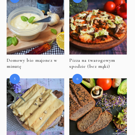
Domowy bio majonez w
Pizza na twarogowym
minutę
spodzie (bez mąki)