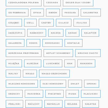
CZEKOLADOWA POLEWA
CZOSNEK
DESER DLA 1 OSOBY
DO POBRANIA
DYNIA
EBOOK
FASOLKA
GALARETKA
GOŁĄBKI
GRILL
GRZYBY
GULASZ
INULINA
JADŁOSPIS
KABANOSY
KACZKA
KAKAO
KALAFIOR
KALAREPA
KOKOS
KOKOSANKI
KOKTAJLE
KORZENNA PRZYPRAWA
KOTLET SCHABOWY
KRUCHE CIASTO
KSIĄŻKA
KURCZAK
LUNCHBOX
MAK
MAKARON
MALINY
MASŁO
MASŁO ORZECHOWE
MLECZKO KOKOSOWE
OLEJ KOKOSOWY
OMLET
OPONKI
ORZECHY
PANIERKA
PIECZYWO
PIZZA
PLACUSZKI
PRALINKI
RACUCHY
RAFAELLO
ROLADA
SAŁATKA