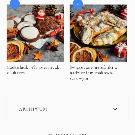
Czekoladki a'la pierniczki
Świąteczne naleśniki z
z lukrem
nadzieniem makowo-
serowym
ARCHIWUM