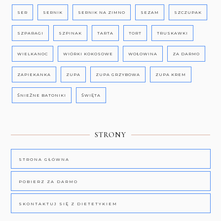
SER
SERNIK
SERNIK NA ZIMNO
SEZAM
SZCZUPAK
SZPARAGI
SZPINAK
TARTA
TORT
TRUSKAWKI
WIELKANOC
WIÓRKI KOKOSOWE
WOŁOWINA
ZA DARMO
ZAPIEKANKA
ZUPA
ZUPA GRZYBOWA
ZUPA KREM
ŚNIEŻNE BATONIKI
ŚWIĘTA
STRONY
STRONA GŁÓWNA
POBIERZ ZA DARMO
SKONTAKTUJ SIĘ Z DIETETYKIEM