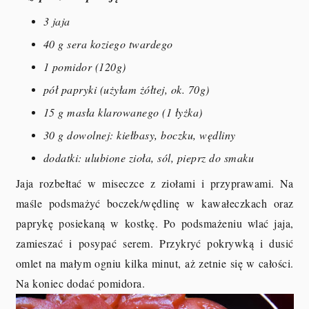
3 jaja
40 g sera koziego twardego
1 pomidor (120g)
pół papryki (użyłam żółtej, ok. 70g)
15 g masła klarowanego (1 łyżka)
30 g dowolnej: kiełbasy, boczku, wędliny
dodatki: ulubione zioła, sól, pieprz do smaku
Jaja rozbełtać w miseczce z ziołami i przyprawami. Na
maśle podsmażyć boczek/wędlinę w kawałeczkach oraz
paprykę posiekaną w kostkę. Po podsmażeniu wlać jaja,
zamieszać i posypać serem. Przykryć pokrywką i dusić
omlet na małym ogniu kilka minut, aż zetnie się w całości.
Na koniec dodać pomidora.