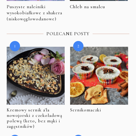
Puszyste naleśniki
Chleb na smalcu
wysokobiałkowe z shakera
(niskowęglowodanowe)
POLECANE POSTY
Kremowy sernik a'la
Sernikomaczki
nowojorski z czekoladową
polewą (keto, bez mąki i
zagęstników)