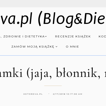
va.pl (Blog&Die
, ZDROWIE I DIETETYKA
RECENZJE KSIĄŻEK
KOD
ZAMÓW MOJĄ KSIĄŻKĘ
O MNIE
mki (jaja, błonnik,
KETOREVA.PL
2/17/2018 10:17:00 AM