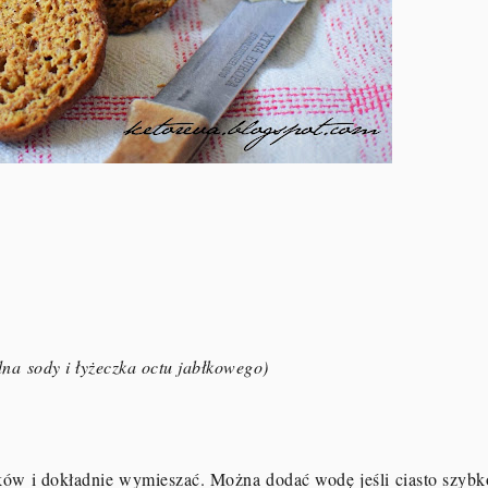
edna sody i łyżeczka octu jabłkowego)
ików i dokładnie wymieszać. Można dodać wodę jeśli ciasto szybk