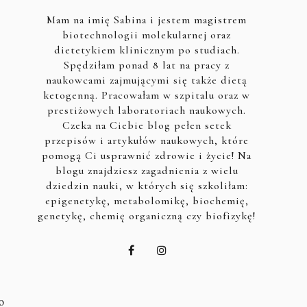
Mam na imię Sabina i jestem magistrem
biotechnologii molekularnej oraz
dietetykiem klinicznym po studiach.
Spędziłam ponad 8 lat na pracy z
naukowcami zajmującymi się także dietą
ketogenną. Pracowałam w szpitalu oraz w
prestiżowych laboratoriach naukowych.
Czeka na Ciebie blog pełen setek
przepisów i artykułów naukowych, które
pomogą Ci usprawnić zdrowie i życie! Na
blogu znajdziesz zagadnienia z wielu
dziedzin nauki, w których się szkoliłam:
epigenetykę, metabolomikę, biochemię,
genetykę, chemię organiczną czy biofizykę!
o