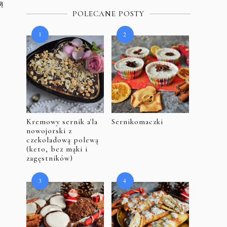
ą
POLECANE POSTY
Kremowy sernik a'la
Sernikomaczki
nowojorski z
czekoladową polewą
(keto, bez mąki i
zagęstników)