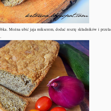
ka. Można ubić jaja mikserem, dodać resztę składników i przela
.