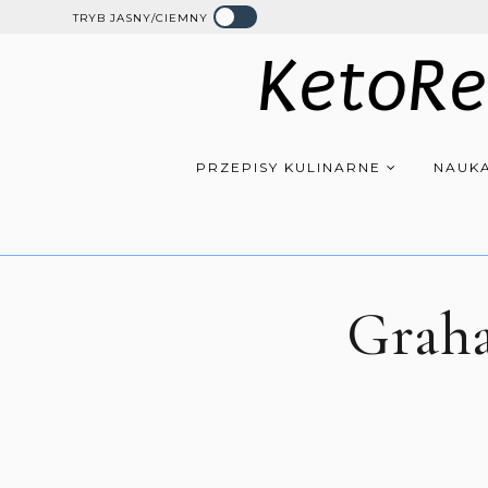
TRYB JASNY/CIEMNY
KetoRe
PRZEPISY KULINARNE
NAUKA
Graha