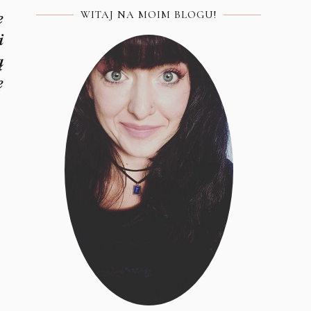
e
WITAJ NA MOIM BLOGU!
i
ą
ę