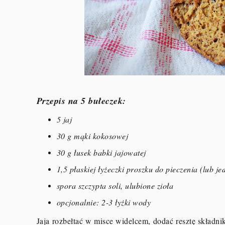
Przepis na 5 bułeczek:
5 jaj
30 g mąki kokosowej
30 g łusek babki jajowatej
1,5 płaskiej łyżeczki proszku do pieczenia (lub j
spora szczypta soli, ulubione zioła
opcjonalnie: 2-3 łyżki wody
Jaja rozbełtać w misce widelcem, dodać resztę składn