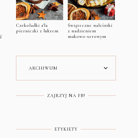
Czekoladki a'la
Świąteczne naleśniki
pierniczki z lukrem
z nadzieniem
ć
makowo-serowym
ARCHIWUM
ZAJRZYJ NA FB!
ETYKIETY