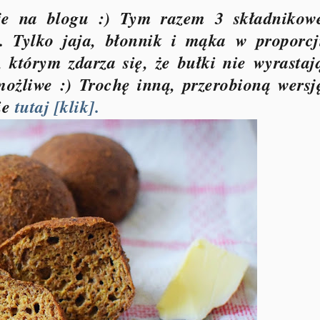
uje na blogu :) Tym razem 3 składnikow
. Tylko jaja, błonnik i mąka w proporcj
, którym zdarza się, że bułki nie wyrastaj
możliwe :) Trochę inną, przerobioną wersj
ie
tutaj [klik].