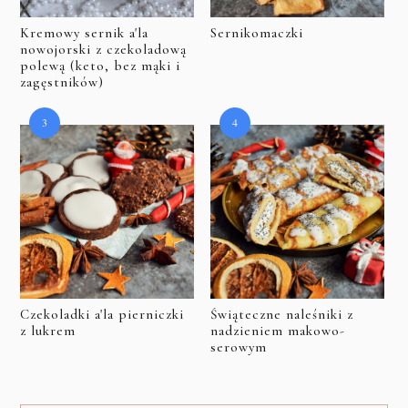
Kremowy sernik a'la
Sernikomaczki
nowojorski z czekoladową
polewą (keto, bez mąki i
zagęstników)
Czekoladki a'la pierniczki
Świąteczne naleśniki z
z lukrem
nadzieniem makowo-
serowym