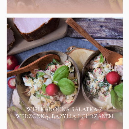
WIELKANOCNA SAŁATKA Z
WĘDZONKĄ, BAZYLIĄ I CHRZANEM