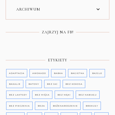
ARCHIWUM
ZAJRZYJ NA FB!
ETYKIETY
ADAPTACJA
AWOKADO
BABKA
BAGIETKA
BAJGLE
BAKALIE
BATONY
BEZ JAJ
BEZ KOKOSA
BEZ LAKTOZY
BEZ MIĘSA
BEZ MĄKI
BEZ NABIAŁU
BEZ PIECZENIA
BEZA
BOŻENARODZENIE
BROKUŁY