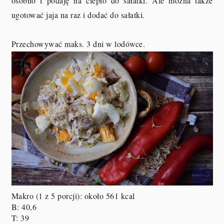
osobno i podaję na ciepło do sałatki. Ale można także
ugotować jaja na raz i dodać do sałatki.
Przechowywać maks. 3 dni w lodówce.
Makro (1 z 5 porcji)
: około 561 kcal
B: 40,6
T: 39