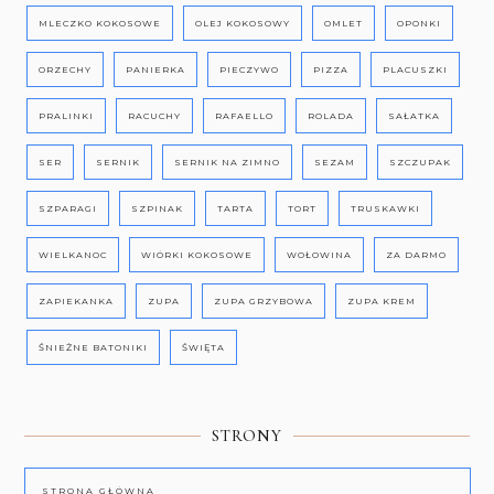
MLECZKO KOKOSOWE
OLEJ KOKOSOWY
OMLET
OPONKI
ORZECHY
PANIERKA
PIECZYWO
PIZZA
PLACUSZKI
PRALINKI
RACUCHY
RAFAELLO
ROLADA
SAŁATKA
SER
SERNIK
SERNIK NA ZIMNO
SEZAM
SZCZUPAK
SZPARAGI
SZPINAK
TARTA
TORT
TRUSKAWKI
WIELKANOC
WIÓRKI KOKOSOWE
WOŁOWINA
ZA DARMO
ZAPIEKANKA
ZUPA
ZUPA GRZYBOWA
ZUPA KREM
ŚNIEŻNE BATONIKI
ŚWIĘTA
STRONY
STRONA GŁÓWNA