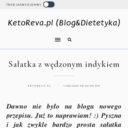
TRYB JASNY/CIEMNY
KetoReva.pl (Blog&Dietetyka)
Sałatka z wędzonym indykiem
KETOREVA.PL
1/08/2023 09:02:00 PM
Dawno nie było na blogu nowego
przepisu. Już to naprawiam! :) Pyszna
i jak zwykle bardzo prosta sałatka