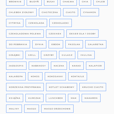
BROWNIE
BUDYŃ
BUŁKI
CHAŁWA
CHIA
CHLEB
CHLEBEK ZIOŁOWY
CIASTECZKA
CIASTO
CYNAMON
CYTRYNA
CZEKOLADA
CZEKOLADKI
CZEKOLADOWA POLEWA
CZOSNEK
DESER DLA 1 OSOBY
DO POBRANIA
DYNIA
EBOOK
FASOLKA
GALARETKA
GOŁĄBKI
GRILL
GRZYBY
GULASZ
INULINA
JADŁOSPIS
KABANOSY
KACZKA
KAKAO
KALAFIOR
KALAREPA
KOKOS
KOKOSANKI
KOKTAJLE
KORZENNA PRZYPRAWA
KOTLET SCHABOWY
KRUCHE CIASTO
KSIĄŻKA
KURCZAK
LUNCHBOX
MAK
MAKARON
MALINY
MASŁO
MASŁO ORZECHOWE