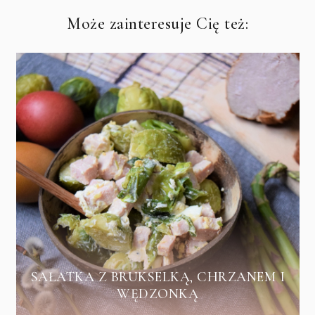
Może zainteresuje Cię też:
SAŁATKA Z BRUKSELKĄ, CHRZANEM I
WĘDZONKĄ