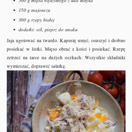
500 g mięsa wędzonego z uda indyka
150 g majonezu
300 g rzepy białej
dodatki: sól, pieprz do smaku
Jaja ugotować na twardo. Kapustę umyć, osuszyć i drobno
posiekać w listki. Mięso obrać z kości i posiekać. Rzepę
zetrzeć na tarce na dużych oczkach. Wszystkie składniki
wymieszać, doprawić sałatkę.