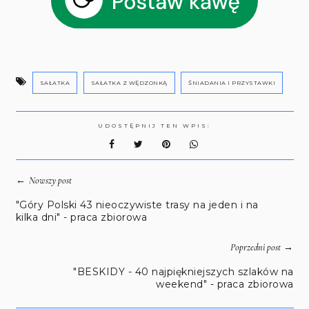
SAŁATKA
SAŁATKA Z WĘDZONKĄ
ŚNIADANIA I PRZYSTAWKI
UDOSTĘPNIJ TEN WPIS:
←
Nowszy post
"Góry Polski 43 nieoczywiste trasy na jeden i na
kilka dni" - praca zbiorowa
→
Poprzedni post
"BESKIDY - 40 najpiękniejszych szlaków na
weekend" - praca zbiorowa