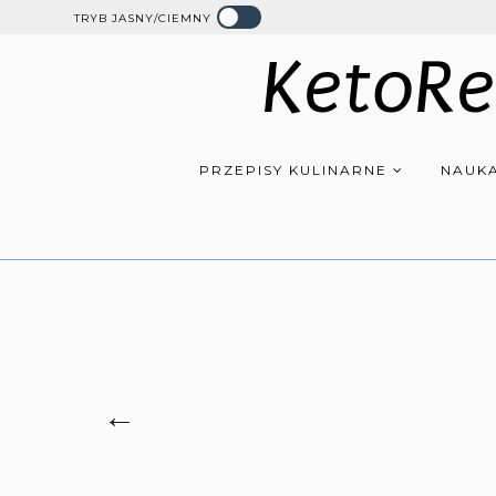
TRYB JASNY/CIEMNY
KetoRe
PRZEPISY KULINARNE
NAUKA
←