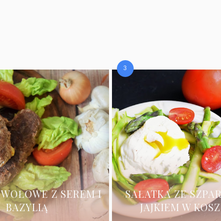
 WOŁOWE Z SEREM I
SAŁATKA ZE SZPA
BAZYLIĄ
JAJKIEM W KOS