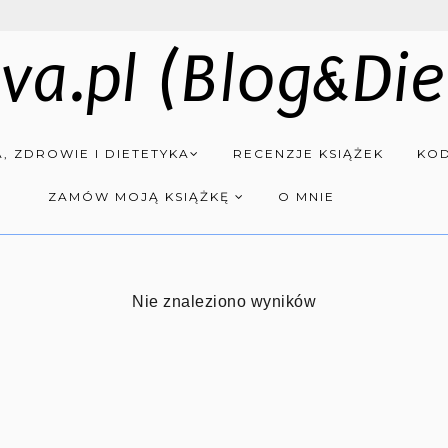
va.pl (Blog&Die
, ZDROWIE I DIETETYKA
RECENZJE KSIĄŻEK
KOD
ZAMÓW MOJĄ KSIĄŻKĘ
O MNIE
Nie znaleziono wyników