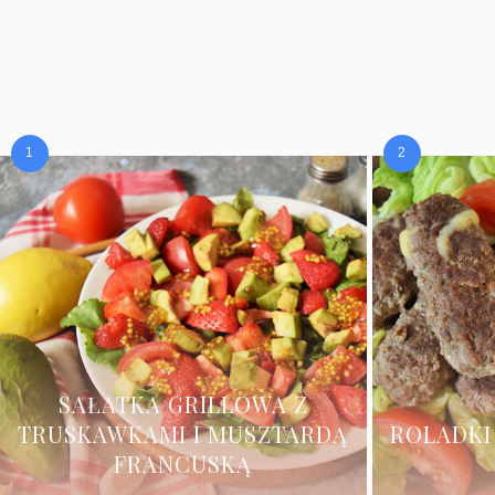
SAŁATKA GRILLOWA Z
TRUSKAWKAMI I MUSZTARDĄ
ROLADKI
FRANCUSKĄ