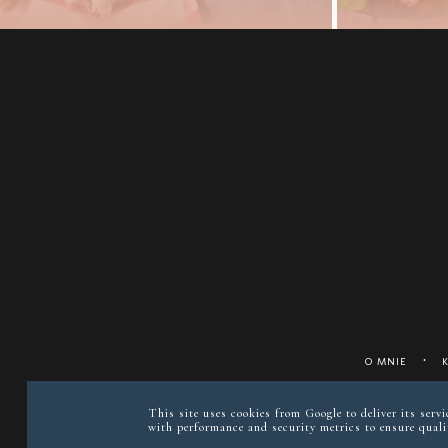
O MNIE
This site uses cookies from Google to deliver its serv
with performance and security metrics to ensure qualit