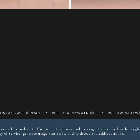
KONTAKT/WSPÓŁPRACA
POLITYKA PRYWATNOŚCI
POSTAW MI KAWĘ
instagram @keto__reva
ices and to analyze traffic. Your IP address and user-agent are shared with Google
y of service, generate usage statistics, and to detect and address abuse.