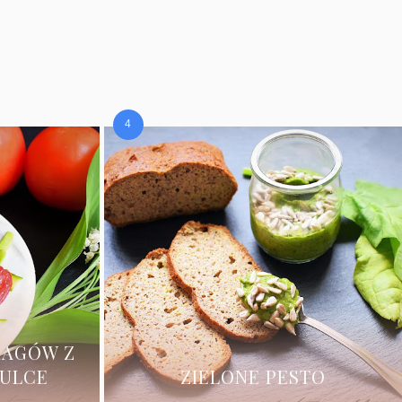
RAGÓW Z
ZULCE
ZIELONE PESTO