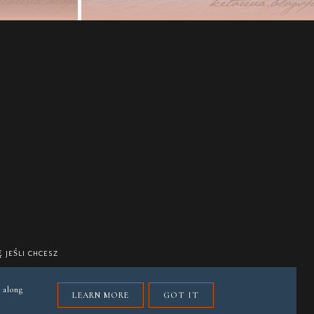
 JEŚLI CHCESZ
 along
LEARN MORE
GOT IT