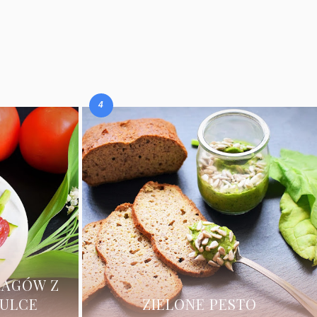
RAGÓW Z
ZULCE
ZIELONE PESTO