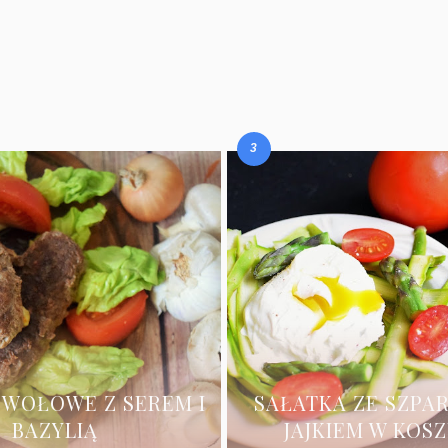
 WOŁOWE Z SEREM I
SAŁATKA ZE SZPA
BAZYLIĄ
JAJKIEM W KOS