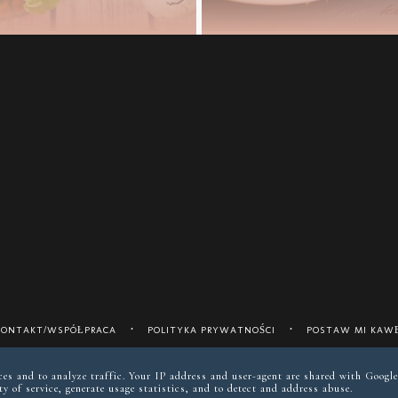
KONTAKT/WSPÓŁPRACA
POLITYKA PRYWATNOŚCI
POSTAW MI KAWĘ
instagram @keto__reva
ices and to analyze traffic. Your IP address and user-agent are shared with Google
y of service, generate usage statistics, and to detect and address abuse.