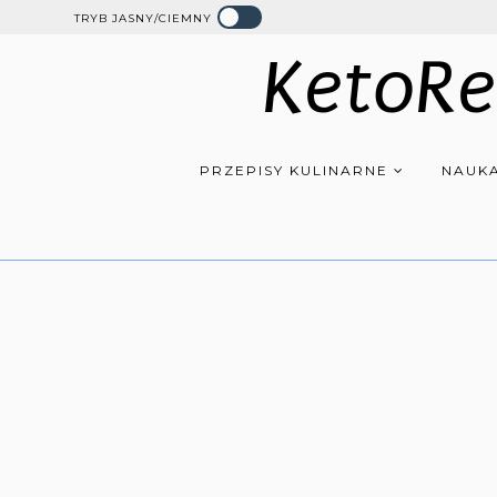
TRYB JASNY/CIEMNY
KetoRe
PRZEPISY KULINARNE
NAUKA