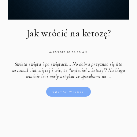
Jak wrócić na ketozę?
4/23/2019 10:35:00 AM
Święta święta i po świętach... No dobra przyznać się kto
wszamał ciut więcej i wie, że "wyleciał z ketozy"? Na bloga
właśnie leci mały artykuł ze sposobami na …
CZYTAJ WIĘCEJ