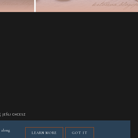
 JEŚLI CHCESZ
 along
LEARN MORE
GOT IT