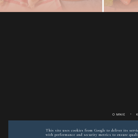
O MNIE
This site uses cookies from Google to deliver its serv
with performance and security metrics to ensure qualit