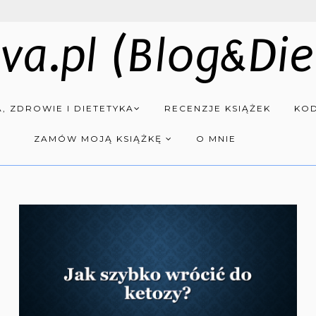
va.pl (Blog&Die
, ZDROWIE I DIETETYKA
RECENZJE KSIĄŻEK
KOD
ZAMÓW MOJĄ KSIĄŻKĘ
O MNIE