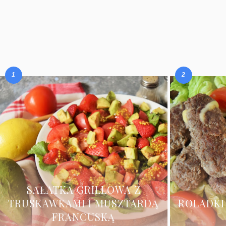
SAŁATKA GRILLOWA Z
TRUSKAWKAMI I MUSZTARDĄ
ROLADKI
FRANCUSKĄ