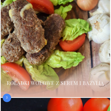
ROLADKI WOŁOWE Z SEREM I BAZYLIĄ