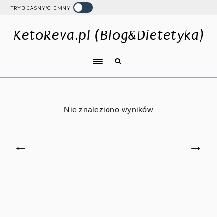
TRYB JASNY/CIEMNY
KetoReva.pl (Blog&Dietetyka)
Nie znaleziono wyników
←
→