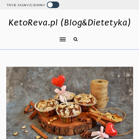
TRYB JASNY/CIEMNY
KetoReva.pl (Blog&Dietetyka)