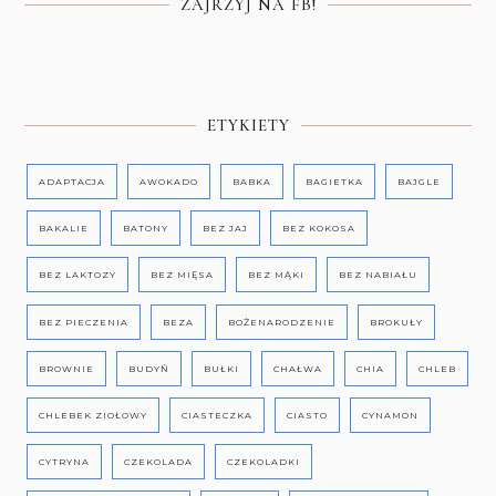
ZAJRZYJ NA FB!
ETYKIETY
ADAPTACJA
AWOKADO
BABKA
BAGIETKA
BAJGLE
BAKALIE
BATONY
BEZ JAJ
BEZ KOKOSA
BEZ LAKTOZY
BEZ MIĘSA
BEZ MĄKI
BEZ NABIAŁU
BEZ PIECZENIA
BEZA
BOŻENARODZENIE
BROKUŁY
BROWNIE
BUDYŃ
BUŁKI
CHAŁWA
CHIA
CHLEB
CHLEBEK ZIOŁOWY
CIASTECZKA
CIASTO
CYNAMON
CYTRYNA
CZEKOLADA
CZEKOLADKI