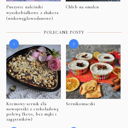
Puszyste naleśniki
Chleb na smalcu
wysokobiałkowe z shakera
(niskowęglowodanowe)
POLECANE POSTY
Kremowy sernik a'la
Sernikomaczki
nowojorski z czekoladową
polewą (keto, bez mąki i
zagęstników)