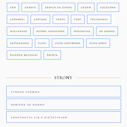
SER
SERNIK
SERNIK NA ZIMNO
SEZAM
SZCZUPAK
SZPARAGI
SZPINAK
TARTA
TORT
TRUSKAWKI
WIELKANOC
WIÓRKI KOKOSOWE
WOŁOWINA
ZA DARMO
ZAPIEKANKA
ZUPA
ZUPA GRZYBOWA
ZUPA KREM
ŚNIEŻNE BATONIKI
ŚWIĘTA
STRONY
STRONA GŁÓWNA
POBIERZ ZA DARMO
SKONTAKTUJ SIĘ Z DIETETYKIEM