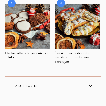
Czekoladki a'la pierniczki
Świąteczne naleśniki z
z lukrem
nadzieniem makowo-
serowym
ARCHIWUM