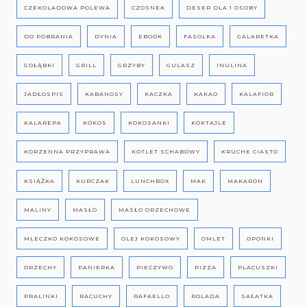
CZEKOLADOWA POLEWA
CZOSNEK
DESER DLA 1 OSOBY
DO POBRANIA
DYNIA
EBOOK
FASOLKA
GALARETKA
GOŁĄBKI
GRILL
GRZYBY
GULASZ
INULINA
JADŁOSPIS
KABANOSY
KACZKA
KAKAO
KALAFIOR
KALAREPA
KOKOS
KOKOSANKI
KOKTAJLE
KORZENNA PRZYPRAWA
KOTLET SCHABOWY
KRUCHE CIASTO
KSIĄŻKA
KURCZAK
LUNCHBOX
MAK
MAKARON
MALINY
MASŁO
MASŁO ORZECHOWE
MLECZKO KOKOSOWE
OLEJ KOKOSOWY
OMLET
OPONKI
ORZECHY
PANIERKA
PIECZYWO
PIZZA
PLACUSZKI
PRALINKI
RACUCHY
RAFAELLO
ROLADA
SAŁATKA