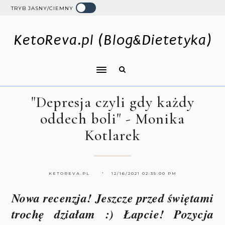
TRYB JASNY/CIEMNY
KetoReva.pl (Blog&Dietetyka)
"Depresja czyli gdy każdy
oddech boli" - Monika
Kotlarek
KETOREVA.PL
12/16/2021 02:35:00 PM
Nowa recenzja! Jeszcze przed świętami
trochę działam :) Łapcie! Pozycja