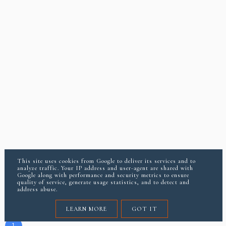
This site uses cookies from Google to deliver its services and to
analyze traffic. Your IP address and user-agent are shared with
Google along with performance and security metrics to ensure
quality of service, generate usage statistics, and to detect and
address abuse.
LEARN MORE
GOT IT