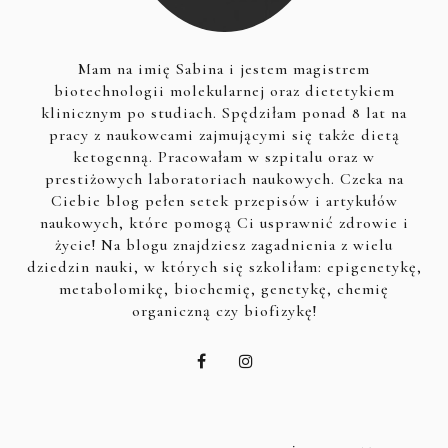
Mam na imię Sabina i jestem magistrem
biotechnologii molekularnej oraz dietetykiem
klinicznym po studiach. Spędziłam ponad 8 lat na
pracy z naukowcami zajmującymi się także dietą
ketogenną. Pracowałam w szpitalu oraz w
prestiżowych laboratoriach naukowych. Czeka na
Ciebie blog pełen setek przepisów i artykułów
naukowych, które pomogą Ci usprawnić zdrowie i
życie! Na blogu znajdziesz zagadnienia z wielu
dziedzin nauki, w których się szkoliłam: epigenetykę,
metabolomikę, biochemię, genetykę, chemię
organiczną czy biofizykę!