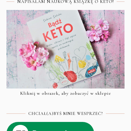
NAPISAŁAM NAUKOWĄ KSIĄŻKĘ O KETO!
Kliknij w obrazek, aby zobaczyć w sklepie
CHCIAŁ(A)BYŚ MNIE WESPRZEĆ?