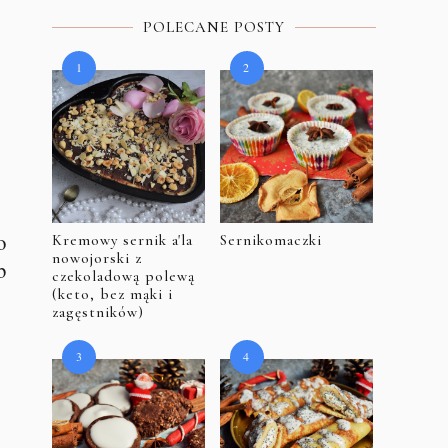
POLECANE POSTY
o
Kremowy sernik a'la
Sernikomaczki
nowojorski z
b
czekoladową polewą
(keto, bez mąki i
zagęstników)