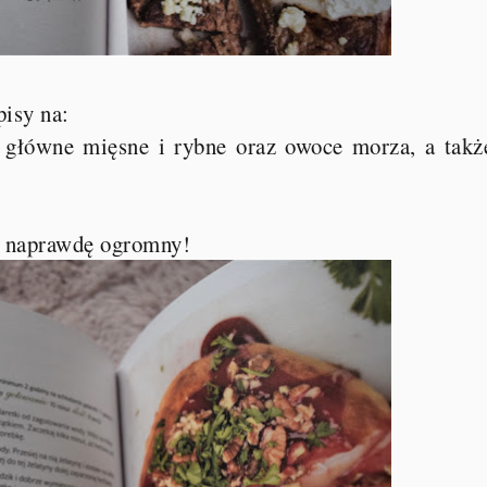
pisy na:
ia główne mięsne i rybne oraz owoce morza, a takż
t naprawdę ogromny!