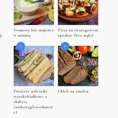
Domowy bio majonez
Pizza na twarogowym
e
w minutę
spodzie (bez mąki)
Puszyste naleśniki
Chleb na smalcu
wysokobiałkowe z
shakera
(niskowęglowodanow
e)