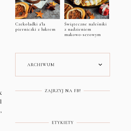
Czekoladki a'la
Świąteczne naleśniki
pierniczki z lukrem
z nadzieniem
makowo-serowym
ARCHIWUM
ZAJRZYJ NA FB!
k
l
,
ETYKIETY