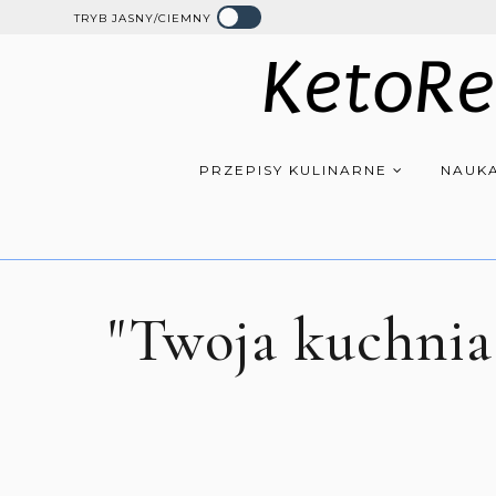
TRYB JASNY/CIEMNY
KetoRe
PRZEPISY KULINARNE
NAUKA
"Twoja kuchnia