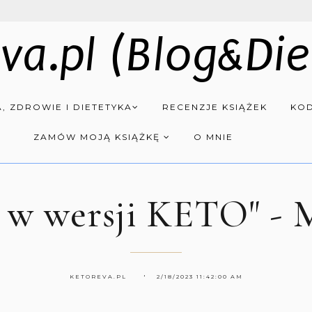
va.pl (Blog&Die
, ZDROWIE I DIETETYKA
RECENZJE KSIĄŻEK
KOD
ZAMÓW MOJĄ KSIĄŻKĘ
O MNIE
 w wersji KETO" -
KETOREVA.PL
2/18/2023 11:42:00 AM