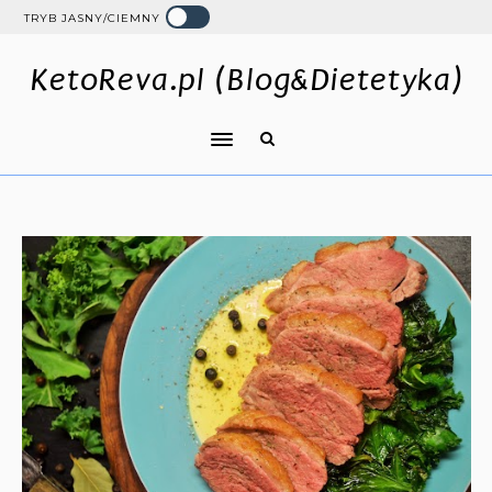
TRYB JASNY/CIEMNY
KetoReva.pl (Blog&Dietetyka)