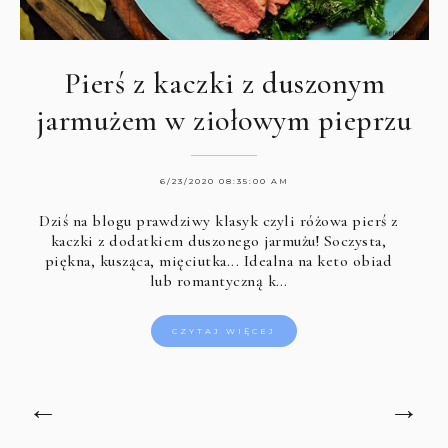
Pierś z kaczki z duszonym
jarmużem w ziołowym pieprzu
6/23/2020 08:35:00 AM
Dziś na blogu prawdziwy klasyk czyli różowa pierś z
kaczki z dodatkiem duszonego jarmużu! Soczysta,
piękna, kusząca, mięciutka... Idealna na keto obiad
lub romantyczną k…
CZYTAJ WIĘCEJ
←
→