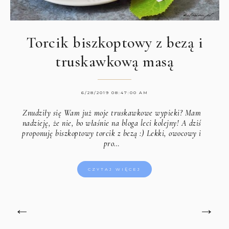
Torcik biszkoptowy z bezą i
truskawkową masą
6/28/2019 08:47:00 AM
Znudziły się Wam już moje truskawkowe wypieki? Mam
nadzieję, że nie, bo właśnie na bloga leci kolejny! A dziś
proponuję biszkoptowy torcik z bezą :) Lekki, owocowy i
pro…
CZYTAJ WIĘCEJ
←
→