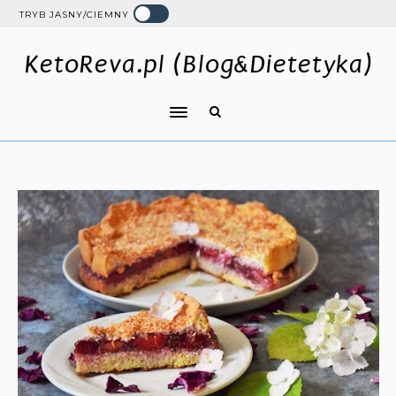
TRYB JASNY/CIEMNY
KetoReva.pl (Blog&Dietetyka)