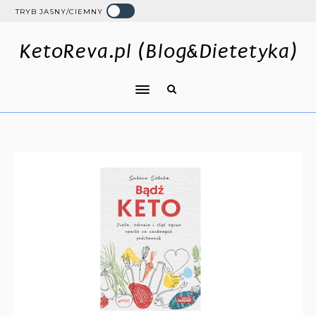
TRYB JASNY/CIEMNY
KetoReva.pl (Blog&Dietetyka)