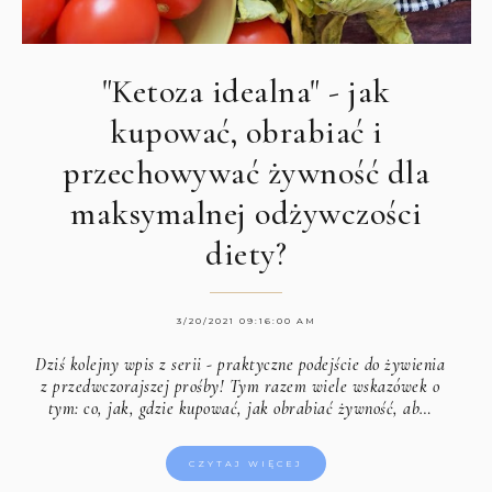
"Ketoza idealna" - jak
kupować, obrabiać i
przechowywać żywność dla
maksymalnej odżywczości
diety?
3/20/2021 09:16:00 AM
Dziś kolejny wpis z serii - praktyczne podejście do żywienia
z przedwczorajszej prośby! Tym razem wiele wskazówek o
tym: co, jak, gdzie kupować, jak obrabiać żywność, ab…
CZYTAJ WIĘCEJ