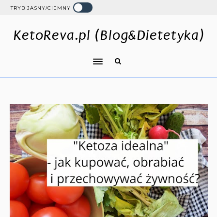
TRYB JASNY/CIEMNY
KetoReva.pl (Blog&Dietetyka)