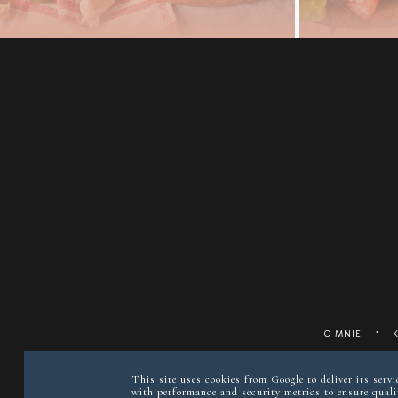
O MNIE
This site uses cookies from Google to deliver its serv
with performance and security metrics to ensure qualit