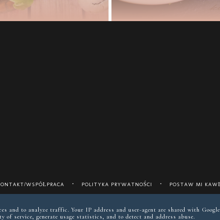
KONTAKT/WSPÓŁPRACA
POLITYKA PRYWATNOŚCI
POSTAW MI KAWĘ
instagram @keto__reva
ices and to analyze traffic. Your IP address and user-agent are shared with Google
y of service, generate usage statistics, and to detect and address abuse.