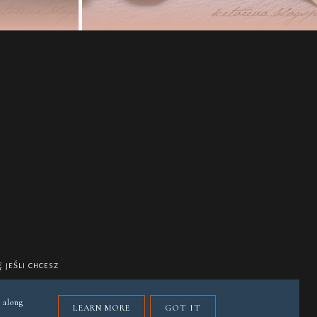
 JEŚLI CHCESZ
 along
LEARN MORE
GOT IT