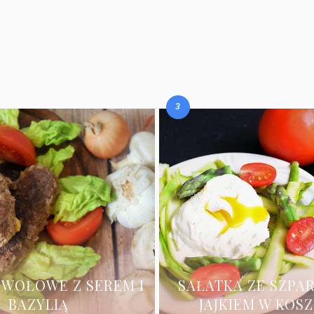
 WOŁOWE Z SEREM I
SAŁATKA ZE SZPA
BAZYLIĄ
JAJKIEM W KOS