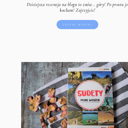
Dzisiejsza recenzja na blogu to znów... góry! Po prostu j
kocham! Zajrzyjcie!
CZYTAJ WIĘCEJ