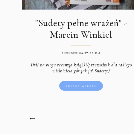
"Sudety pełne wrażeń" -
Marcin Winkiel
7/22/2022 04:37:00 PM
Dziś na blogu recenzja książki/przewodnik dla takiego
wielbiciela gór jak ja! Sudety:)
CZYTAJ WIĘCEJ
←