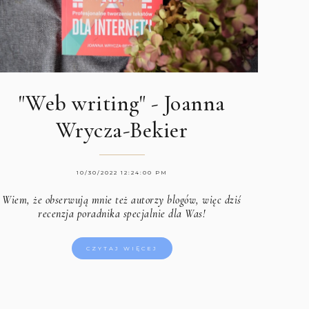
"Web writing" - Joanna
Wrycza-Bekier
10/30/2022 12:24:00 PM
Wiem, że obserwują mnie też autorzy blogów, więc dziś
recenzja poradnika specjalnie dla Was!
CZYTAJ WIĘCEJ