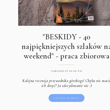
"BESKIDY - 40
najpiękniejszych szlaków n
weekend" - praca zbiorowa
1/08/2023 07:52:00 PM
Kolejna recenzja przewodnika górskiego! Chyba nie maci
ich dosyć? Ja zdecydowanie nie :)
CZYTAJ WIĘCEJ