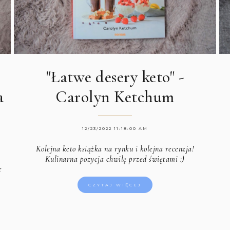
"Łatwe desery keto" -
a
Carolyn Ketchum
12/23/2022 11:18:00 AM
Kolejna keto książka na rynku i kolejna recenzja!
Kulinarna pozycja chwilę przed świętami :)
e
CZYTAJ WIĘCEJ