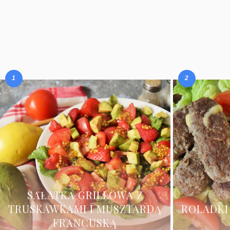
SAŁATKA GRILLOWA Z
TRUSKAWKAMI I MUSZTARDĄ
ROLADKI
FRANCUSKĄ