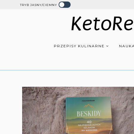
TRYB JASNY/CIEMNY
KetoRe
PRZEPISY KULINARNE
NAUKA