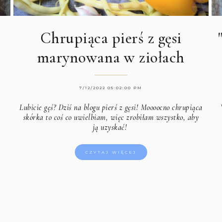
Chrupiąca pierś z gęsi
marynowana w ziołach
7/12/2022 05:02:00 PM
Lubicie gęś? Dziś na blogu pierś z gęsi! Moooocno chrupiąca
skórka to coś co uwielbiam, więc zrobiłam wszystko, aby
ją uzyskać!
CZYTAJ WIĘCEJ