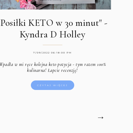
"Posiłki KETO w 30 minut" -
Kyndra D Holley
7/09/2022 06:18:00 PM
Wpadła w mi ręce kolejna keto pozycja - tym razem 100%
kulinarna! Łapcie recenzję!
CZYTAJ WIĘCEJ
→