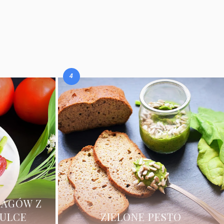
RAGÓW Z
ZULCE
ZIELONE PESTO