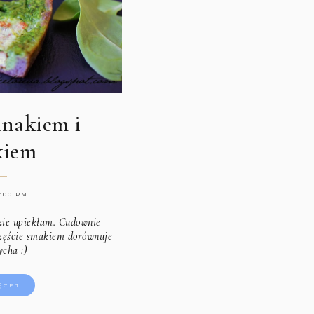
inakiem i
kiem
1:00 PM
akie upiekłam. Cudownie
częście smakiem dorównuje
cha :)
ĘCEJ