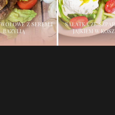
 WOŁOWE Z SEREM I
SAŁATKA ZE SZPA
BAZYLIĄ
JAJKIEM W KOS