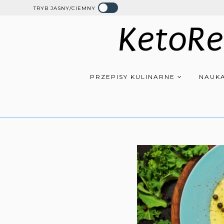
TRYB JASNY/CIEMNY
KetoRe
PRZEPISY KULINARNE
NAUKA