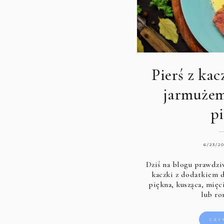
Pierś z ka
jarmuże
p
6/23/2
Dziś na blogu prawdziw
kaczki z dodatkiem d
piękna, kusząca, mięci
lub r
CZY