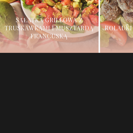
SAŁATKA GRILLOWA Z
TRUSKAWKAMI I MUSZTARDĄ
ROLADKI
FRANCUSKĄ