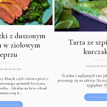
czki z duszonym
Tarta ze szp
m w ziołowym
kurcza
ieprzu
3/02/2018 03:5
020 08:35:00 AM
To jedna z najlepszych tart j
y klasyk czyli różowa pierś z
prezentuje się na talerzu. Na sz
uszonego jarmużu! Soczysta,
wyglądowi. Py
utka... Idealna na keto obiad
omantyczną k…
CZYTAJ WI
TAJ WIĘCEJ