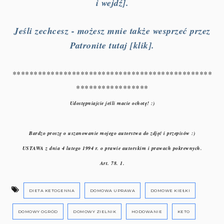
i wejdź].
Jeśli zechcesz - możesz mnie także wesprzeć przez
Patronite tutaj [klik].
***********************************************
*****************
Udostępniajcie jeśli macie ochotę! :)
Bardzo proszę o uszanowanie mojego autorstwa do zdjęć i przepisów :)
USTAWA z dnia 4 lutego 1994 r. o prawie autorskim i prawach pokrewnych.
Art. 78. 1.
DIETA KETOGENNA
DOMOWA UPRAWA
DOMOWE KIEŁKI
DOMOWY OGRÓD
DOMOWY ZIELNIK
HODOWANIE
KETO