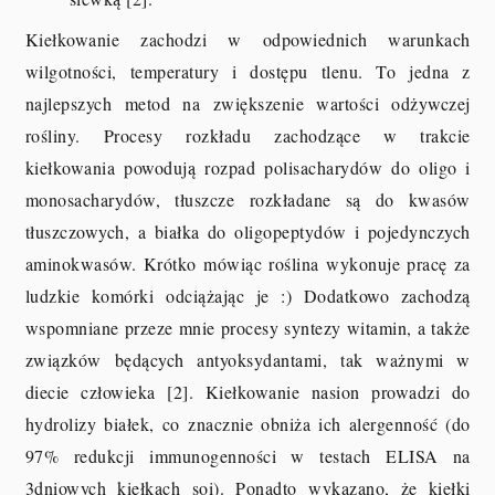
Kiełkowanie zachodzi w odpowiednich warunkach
wilgotności, temperatury i dostępu tlenu. To jedna z
najlepszych metod na zwiększenie wartości odżywczej
rośliny. Procesy rozkładu zachodzące w trakcie
kiełkowania powodują rozpad polisacharydów do oligo i
monosacharydów, tłuszcze rozkładane są do kwasów
tłuszczowych, a białka do oligopeptydów i pojedynczych
aminokwasów. Krótko mówiąc roślina wykonuje pracę za
ludzkie komórki odciążając je :) Dodatkowo zachodzą
wspomniane przeze mnie procesy syntezy witamin, a także
związków będących antyoksydantami, tak ważnymi w
diecie człowieka [2]. Kiełkowanie nasion prowadzi do
hydrolizy białek, co znacznie obniża ich alergenność (do
97% redukcji immunogenności w testach ELISA na
3dniowych kiełkach soi). Ponadto wykazano, że kiełki