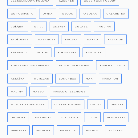
CZEKOLADOWA POLEWA
CZOSNEK
DESER DLA 1 OSOBY
DO POBRANIA
DYNIA
EBOOK
FASOLKA
GALARETKA
GOŁĄBKI
GRILL
GRZYBY
GULASZ
INULINA
JADŁOSPIS
KABANOSY
KACZKA
KAKAO
KALAFIOR
KALAREPA
KOKOS
KOKOSANKI
KOKTAJLE
KORZENNA PRZYPRAWA
KOTLET SCHABOWY
KRUCHE CIASTO
KSIĄŻKA
KURCZAK
LUNCHBOX
MAK
MAKARON
MALINY
MASŁO
MASŁO ORZECHOWE
MLECZKO KOKOSOWE
OLEJ KOKOSOWY
OMLET
OPONKI
ORZECHY
PANIERKA
PIECZYWO
PIZZA
PLACUSZKI
PRALINKI
RACUCHY
RAFAELLO
ROLADA
SAŁATKA