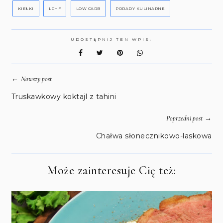
KIEŁKI
LCHF
LOW CARB
PORADY KULINARNE
UDOSTĘPNIJ TEN WPIS:
←
Nowszy post
Truskawkowy koktajl z tahini
→
Poprzedni post
Chałwa słonecznikowo-laskowa
Może zainteresuje Cię też: