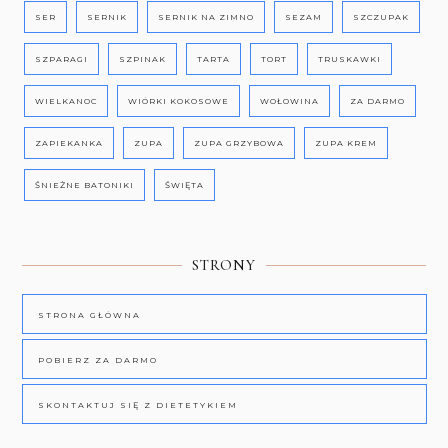
SER
SERNIK
SERNIK NA ZIMNO
SEZAM
SZCZUPAK
SZPARAGI
SZPINAK
TARTA
TORT
TRUSKAWKI
WIELKANOC
WIÓRKI KOKOSOWE
WOŁOWINA
ZA DARMO
ZAPIEKANKA
ZUPA
ZUPA GRZYBOWA
ZUPA KREM
ŚNIEŻNE BATONIKI
ŚWIĘTA
STRONY
STRONA GŁÓWNA
POBIERZ ZA DARMO
SKONTAKTUJ SIĘ Z DIETETYKIEM