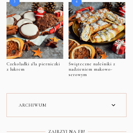
Czekoladki a'la pierniczki
Świąteczne naleśniki z
z lukrem
nadzieniem makowo-
serowym
ARCHIWUM
ZAJRZYJ NA FB!