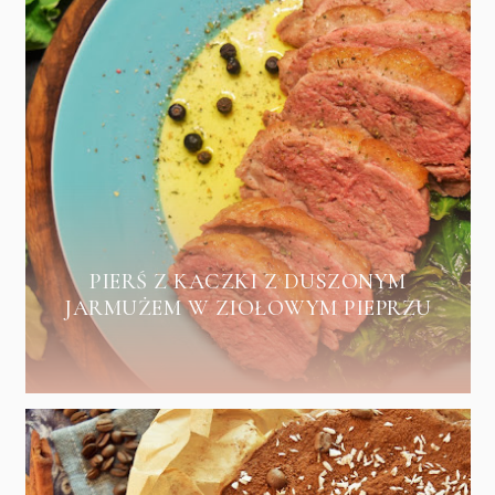
PIERŚ Z KACZKI Z DUSZONYM
JARMUŻEM W ZIOŁOWYM PIEPRZU