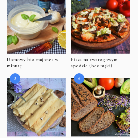
Domowy bio majonez w
Pizza na twarogowym
minutę
spodzie (bez mąki)