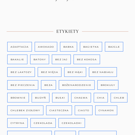
ETYKIETY
ADAPTACJA
AWOKADO
BABKA
BAGIETKA
BAJGLE
BAKALIE
BATONY
BEZ JAJ
BEZ KOKOSA
BEZ LAKTOZY
BEZ MIĘSA
BEZ MĄKI
BEZ NABIAŁU
BEZ PIECZENIA
BEZA
BOŻENARODZENIE
BROKUŁY
BROWNIE
BUDYŃ
BUŁKI
CHAŁWA
CHIA
CHLEB
CHLEBEK ZIOŁOWY
CIASTECZKA
CIASTO
CYNAMON
CYTRYNA
CZEKOLADA
CZEKOLADKI