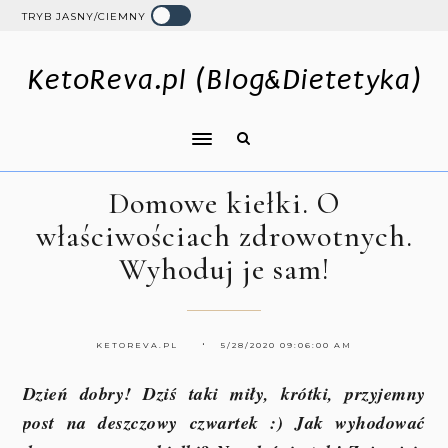
TRYB JASNY/CIEMNY
KetoReva.pl (Blog&Dietetyka)
Domowe kiełki. O
właściwościach zdrowotnych.
Wyhoduj je sam!
KETOREVA.PL
5/28/2020 09:06:00 AM
Dzień dobry! Dziś taki miły, krótki, przyjemny
post na deszczowy czwartek :) Jak wyhodować