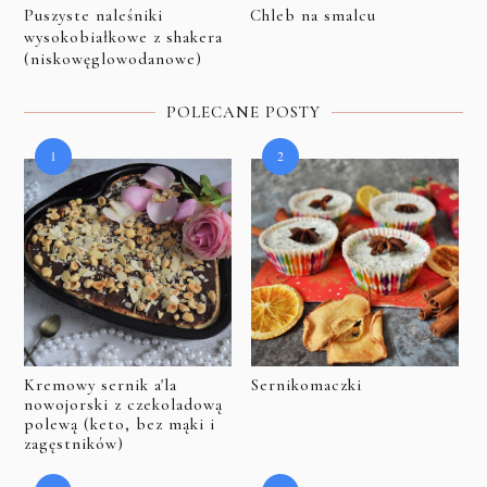
Puszyste naleśniki
Chleb na smalcu
wysokobiałkowe z shakera
(niskowęglowodanowe)
POLECANE POSTY
Kremowy sernik a'la
Sernikomaczki
nowojorski z czekoladową
polewą (keto, bez mąki i
zagęstników)