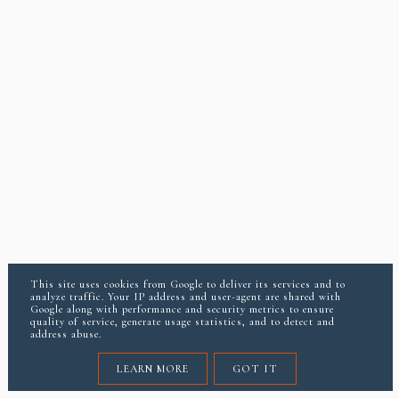
This site uses cookies from Google to deliver its services and to
analyze traffic. Your IP address and user-agent are shared with
Google along with performance and security metrics to ensure
quality of service, generate usage statistics, and to detect and
address abuse.
LEARN MORE
GOT IT