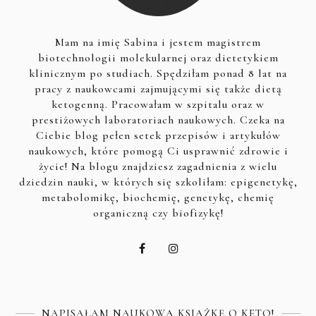
Mam na imię Sabina i jestem magistrem
biotechnologii molekularnej oraz dietetykiem
klinicznym po studiach. Spędziłam ponad 8 lat na
pracy z naukowcami zajmującymi się także dietą
ketogenną. Pracowałam w szpitalu oraz w
prestiżowych laboratoriach naukowych. Czeka na
Ciebie blog pełen setek przepisów i artykułów
naukowych, które pomogą Ci usprawnić zdrowie i
życie! Na blogu znajdziesz zagadnienia z wielu
dziedzin nauki, w których się szkoliłam: epigenetykę,
metabolomikę, biochemię, genetykę, chemię
organiczną czy biofizykę!
NAPISAŁAM NAUKOWĄ KSIĄŻKĘ O KETO!