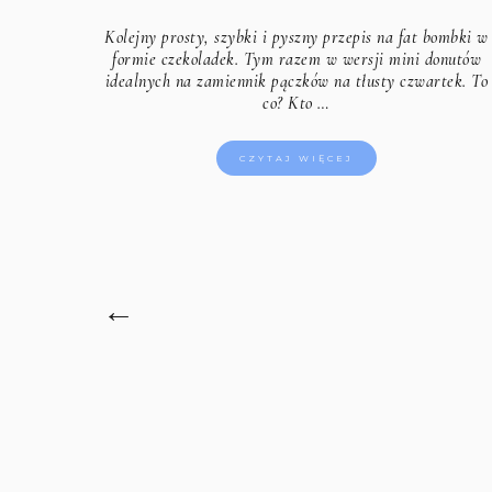
Kolejny prosty, szybki i pyszny przepis na fat bombki w
formie czekoladek. Tym razem w wersji mini donutów
idealnych na zamiennik pączków na tłusty czwartek. To
co? Kto …
CZYTAJ WIĘCEJ
←