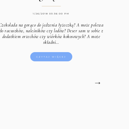
1/26/2018 03:36:00 PM
Czekolada na gorąco do jedzenia łyżeczką? A może polewa
do racuszków, naleśników czy lodów? Deser sam w sobie z
dodatkiem orzechów czy wiórków kokosowych? A może
składni…
CZYTAJ WIĘCEJ
→