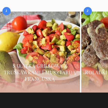
SAŁATKA GRILLOWA Z
TRUSKAWKAMI I MUSZTARDĄ
ROLADKI
FRANCUSKĄ