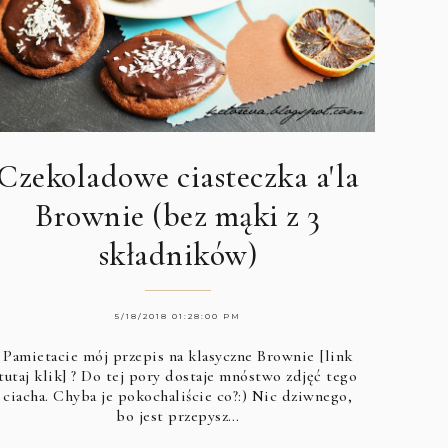
Czekoladowe ciasteczka a'la
Brownie (bez mąki z 3
składników)
5/18/2018 01:28:00 PM
Pamietacie mój przepis na
klasyczne Brownie [link
tutaj klik]
? Do tej pory dostaje mnóstwo zdjęć tego
ciacha. Chyba je pokochaliście co?:) Nic dziwnego,
bo jest przepysz…