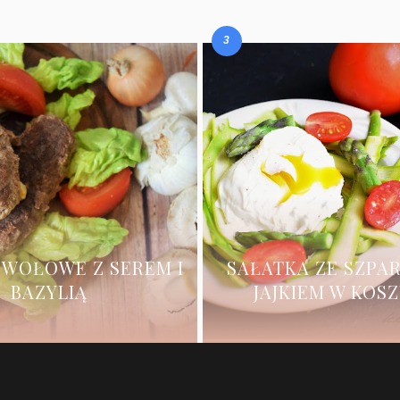
 WOŁOWE Z SEREM I
SAŁATKA ZE SZPA
BAZYLIĄ
JAJKIEM W KOS