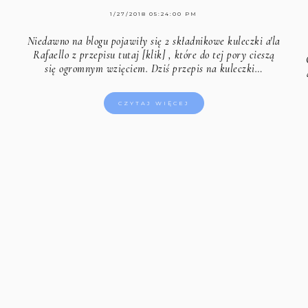
1/27/2018 05:24:00 PM
Niedawno na blogu pojawiły się
2 składnikowe kuleczki a'la
Rafaello z przepisu tutaj [klik]
, które do tej pory cieszą
się ogromnym wzięciem. Dziś przepis na kuleczki…
CZYTAJ WIĘCEJ