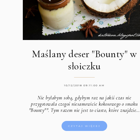
Maślany deser "Bounty" w
słoiczku
10/12/2018 09:11:00 AM
Nie byłabym sobą, gdybym raz na jakiś czas nie
przygotowała czegoś niesamowicie kokosowego o smaku
"Bounty"". Tym razem nie jest to ciasto,
które znajdzie…
CZYTAJ WIĘCEJ