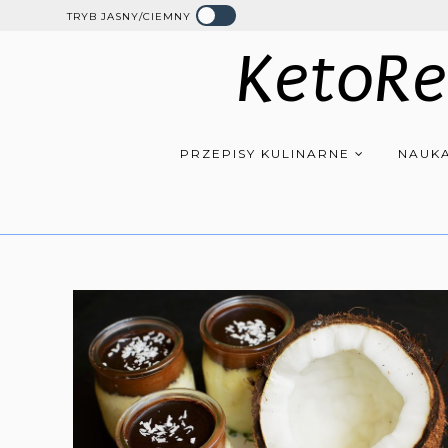
TRYB JASNY/CIEMNY
KetoRe
PRZEPISY KULINARNE
NAUKA