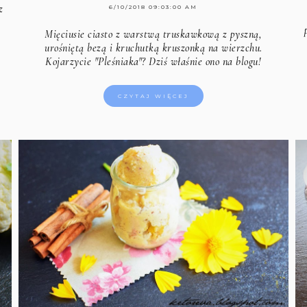
z
6/10/2018 09:03:00 AM
Mięciusie ciasto z warstwą truskawkową z pyszną,
urośniętą bezą i kruchutką kruszonką na wierzchu.
Kojarzycie "Pleśniaka"? Dziś właśnie ono na blogu!
CZYTAJ WIĘCEJ