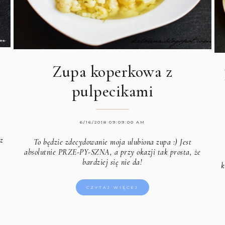
Zupa koperkowa z
pulpecikami
6/16/2018 09:09:00 AM
 z
To będzie zdecydowanie moja ulubiona zupa :) Jest
absolutnie PRZE-PY-SZNA, a przy okazji tak prosta, że
bardziej się nie da!
k
CZYTAJ WIĘCEJ