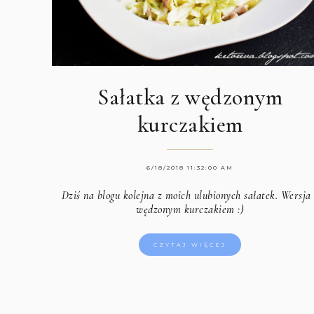
Sałatka z wędzonym
kurczakiem
6/18/2018 11:32:00 AM
Dziś na blogu kolejna z moich ulubionych sałatek. Wersja
wędzonym kurczakiem :)
CZYTAJ WIĘCEJ