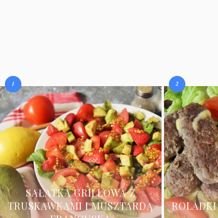
SAŁATKA GRILLOWA Z
TRUSKAWKAMI I MUSZTARDĄ
ROLADKI