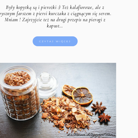
Były kopytką są i pierożki :) Też kalafiorowe, ale z
pysznym farszem z piersi kurczaka z ciągnącym się serem.
Mniam ! Zajrzyjcie też na drugi
przepis na pierogi z
kapust…
CZYTAJ WIĘCEJ