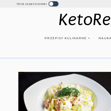
TRYB JASNY/CIEMNY
KetoRe
PRZEPISY KULINARNE
NAUKA