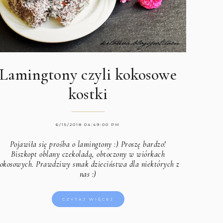
Lamingtony czyli kokosowe
kostki
6/15/2018 04:49:00 PM
Pojawiła się prośba o lamingtony :) Proszę bardzo!
Biszkopt oblany czekoladą, obtoczony w wiórkach
okosowych. Prawdziwy smak dzieciństwa dla niektórych z
nas :)
CZYTAJ WIĘCEJ