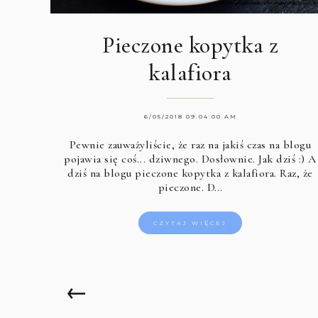
Pieczone kopytka z
kalafiora
6/05/2018 09:04:00 AM
Pewnie zauważyliście, że raz na jakiś czas na blogu
pojawia się coś... dziwnego. Dosłownie. Jak dziś :) A
dziś na blogu pieczone kopytka z kalafiora. Raz, że
pieczone. D…
CZYTAJ WIĘCEJ
←