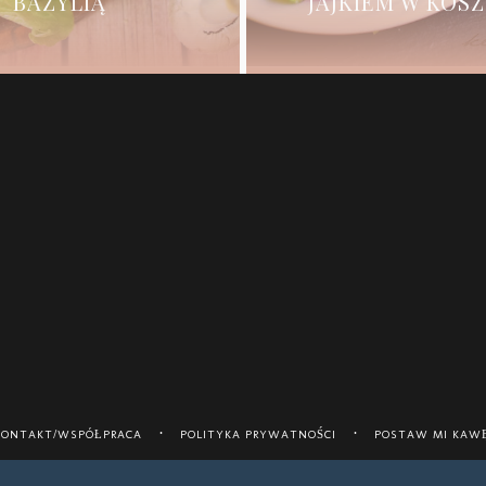
BAZYLIĄ
JAJKIEM W KOS
KONTAKT/WSPÓŁPRACA
POLITYKA PRYWATNOŚCI
POSTAW MI KAWĘ