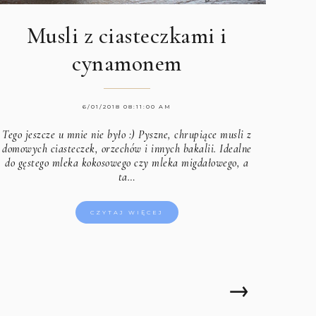
Musli z ciasteczkami i
cynamonem
6/01/2018 08:11:00 AM
Tego jeszcze u mnie nie było :) Pyszne, chrupiące musli z
domowych ciasteczek, orzechów i innych bakalii. Idealne
do gęstego mleka kokosowego czy mleka migdałowego, a
ta…
CZYTAJ WIĘCEJ
→