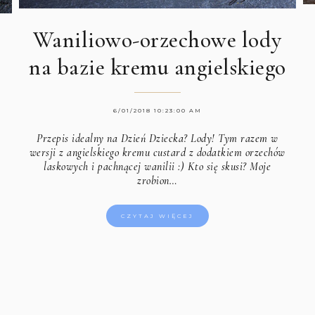
Waniliowo-orzechowe lody
na bazie kremu angielskiego
6/01/2018 10:23:00 AM
Przepis idealny na Dzień Dziecka? Lody! Tym razem w
wersji z angielskiego kremu custard z dodatkiem orzechów
laskowych i pachnącej wanilii :) Kto się skusi? Moje
zrobion…
CZYTAJ WIĘCEJ