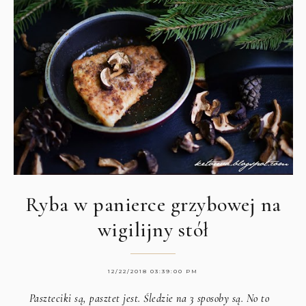
Ryba w panierce grzybowej na
wigilijny stół
12/22/2018 03:39:00 PM
Paszteciki są, pasztet jest. Śledzie na 3 sposoby są. No to