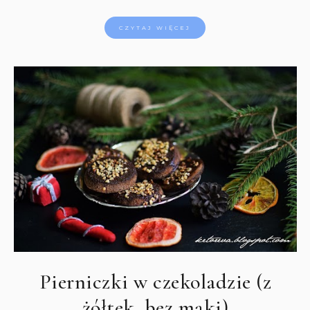
CZYTAJ WIĘCEJ
Pierniczki w czekoladzie (z
żółtek, bez mąki)