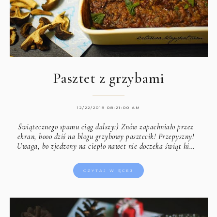
Pasztet z grzybami
12/22/2018 08:21:00 AM
Świątecznego spamu ciąg dalszy:) Znów zapachniało przez
ekran, booo dziś na blogu grzybowy pasztecik! Przepyszny!
Uwaga, bo zjedzony na ciepło nawet nie doczeka świąt hi…
CZYTAJ WIĘCEJ