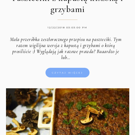
grzybami
12/22/2018 03:03:00 PM
Mała przeróbka zeszłorocznego przepisu na paszteciki. Tym
razem wigilijna wersja z kapustą i grzybami o którą
prosiliście :) Wyglądają jak razowe prawda? Baaardzo je
lub…
CZYTAJ WIĘCEJ