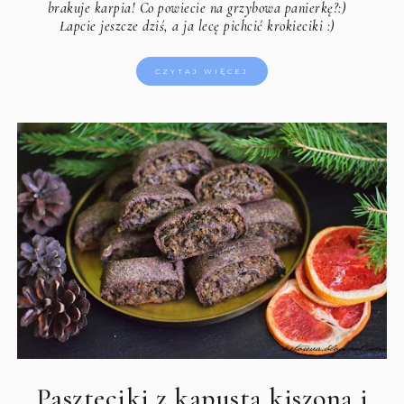
brakuje karpia! Co powiecie na grzybowa panierkę?:)
Łapcie jeszcze dziś, a ja lecę pichcić krokieciki :)
CZYTAJ WIĘCEJ
Paszteciki z kapustą kiszoną i