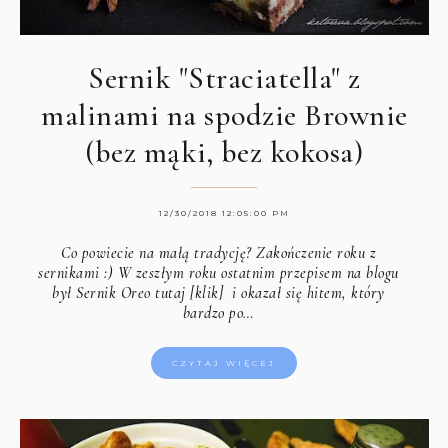
Sernik "Straciatella" z
malinami na spodzie Brownie
(bez mąki, bez kokosa)
12/30/2018 12:05:00 PM
Co powiecie na małą tradycję? Zakończenie roku z
sernikami :) W zeszłym roku ostatnim przepisem na blogu
był
Sernik Oreo tutaj [klik]
i okazał się hitem, który
bardzo po…
CZYTAJ WIĘCEJ