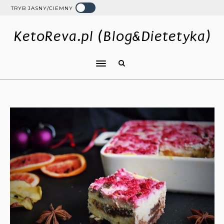
TRYB JASNY/CIEMNY
KetoReva.pl (Blog&Dietetyka)