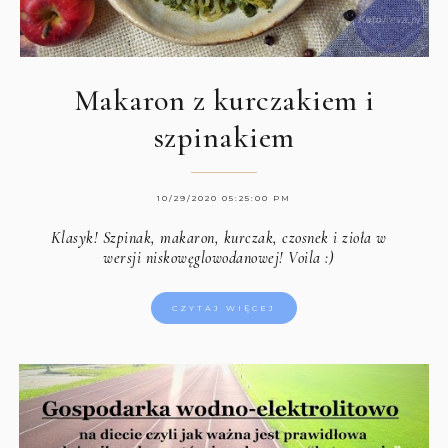
Makaron z kurczakiem i
szpinakiem
10/29/2020 05:25:00 PM
Klasyk! Szpinak, makaron, kurczak, czosnek i zioła w
wersji niskowęglowodanowej! Voila :)
CZYTAJ WIĘCEJ