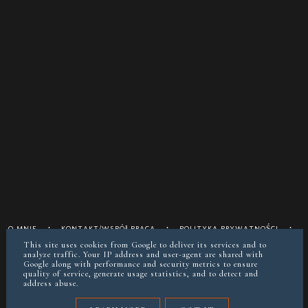
O MNIE
KONTAKT/WSPÓŁPRACA
POLITYKA PRYWATNOŚCI
POSTAW MI KAWĘ JEŚLI CHCESZ
This site uses cookies from Google to deliver its services and to
analyze traffic. Your IP address and user-agent are shared with
Google along with performance and security metrics to ensure
instagram @keto__reva
quality of service, generate usage statistics, and to detect and
address abuse.
COPYRIGHT ©
KETOREVA.PL (BLOG&DIETETYKA)