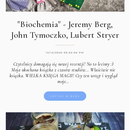
"Biochemia" - Jeremy Berg,
John Tymoczko, Lubert Stryer
12/12/2020 03:02:00 PM
Czytelnicy domagają się nowej recenzji! No to lecimy :)
Moja ukochana książka z czasów studiów... Właściwie nie
książka. WIELKA KSIĘGA MAGII! Czy ten wstęp i wygląd
moje…
CZYTAJ WIĘCEJ