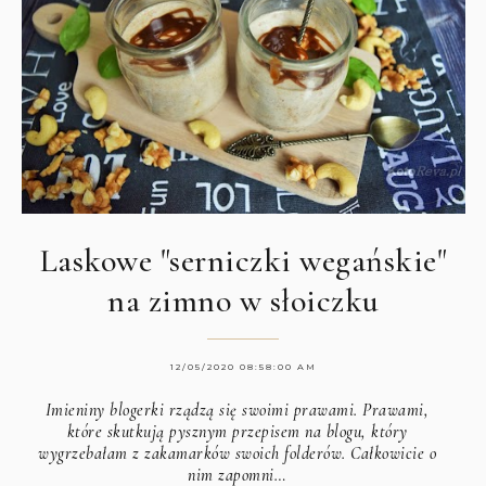
Laskowe "serniczki wegańskie"
na zimno w słoiczku
12/05/2020 08:58:00 AM
Imieniny blogerki rządzą się swoimi prawami. Prawami,
które skutkują pysznym przepisem na blogu, który
wygrzebałam z zakamarków swoich folderów. Całkowicie o
nim zapomni…