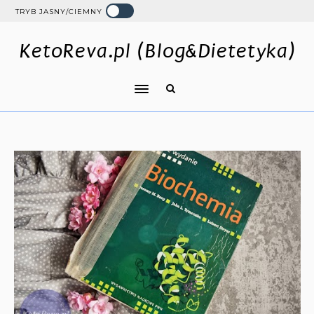
TRYB JASNY/CIEMNY
KetoReva.pl (Blog&Dietetyka)