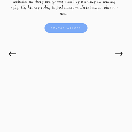
wchodzi na dietę ketogenną i walczy o ketozę na własną
rękę. Ci, którzy robią to pod naszym, dietetyczym okiem -
nie…
CZYTAJ WIĘCEJ
←
→