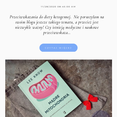
11/28/2020 08:45:00 AM
Przeciwwkazania do diety ketogennej.
Nie poruszyłam na
swoim blogu jeszcze takiego tematu, a przecież jest
niezwykle ważny! Czy istnieją medyczne i naukowe
przeciwwskaza…
CZYTAJ WIĘCEJ