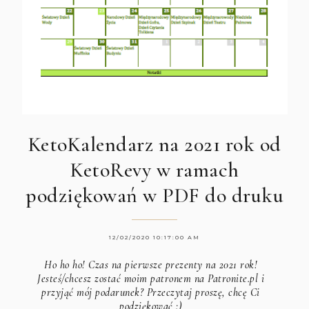
KetoKalendarz na 2021 rok od
KetoRevy w ramach
podziękowań w PDF do druku
12/02/2020 10:17:00 AM
Ho ho ho! Czas na pierwsze prezenty na 2021 rok!
Jesteś/chcesz zostać moim patronem na Patronite.pl i
przyjąć mój podarunek? Przeczytaj proszę, chcę Ci
podziękować :)