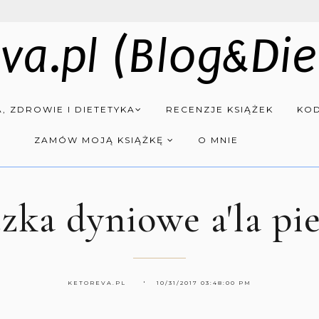
va.pl (Blog&Die
, ZDROWIE I DIETETYKA
RECENZJE KSIĄŻEK
KOD
ZAMÓW MOJĄ KSIĄŻKĘ
O MNIE
zka dyniowe a'la pi
KETOREVA.PL
10/31/2017 03:48:00 PM