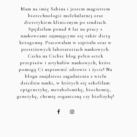
Mam na imię Sabina i jestem magistrem
biotechnologii molekularnej oraz
dietetykiem klinicznym po studiach.
Spędziłam ponad 8 lat na pracy z
naukowcami zajmującymi się także dietą
ketogenną. Pracowałam w szpitalu oraz w
prestiżowych laboratoriach naukowych.
Czeka na Ciebie blog pełen setek
przepisów i artykułów naukowych, które
pomogą Ci usprawnić zdrowie i życie! Na
blogu znajdziesz zagadnienia z wielu
dziedzin nauki, w których się szkoliłam:
epigenetykę, metabolomikę, biochemię,
genetykę, chemię organiczną czy biofizykę!