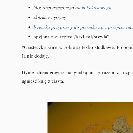
50g rozpuszczonego
oleju kokosowego
skórka z cytryny
łyżeczka przyprawy do piernika np z przepisu tuta
opcjonalnie: erytrol/ksylitol/stewia*
*Ciasteczka same w sobie są lekko słodkawe. Propon
Ja nie dodaję.
Dynię zblenderować na gładką masę razem z rozpus
ugnieść kulę z ciasta.