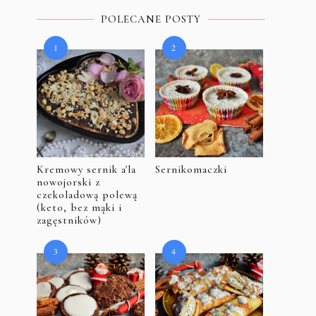
POLECANE POSTY
Kremowy sernik a'la
Sernikomaczki
nowojorski z
czekoladową polewą
(keto, bez mąki i
zagęstników)