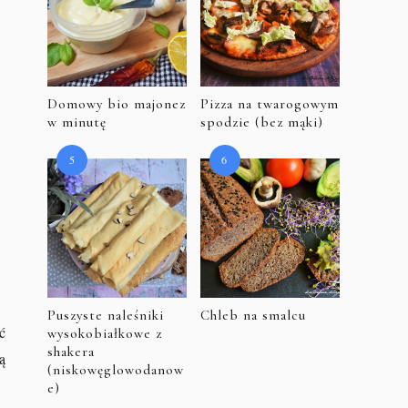
Domowy bio majonez
Pizza na twarogowym
w minutę
spodzie (bez mąki)
Puszyste naleśniki
Chleb na smalcu
ć
wysokobiałkowe z
shakera
ą
(niskowęglowodanow
e)