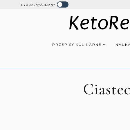
TRYB JASNY/CIEMNY
KetoRe
PRZEPISY KULINARNE
NAUKA
Ciastec