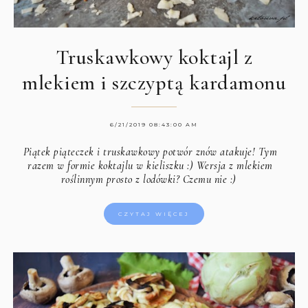
Truskawkowy koktajl z
mlekiem i szczyptą kardamonu
6/21/2019 08:43:00 AM
Piątek piąteczek i truskawkowy potwór znów atakuje! Tym
razem w formie koktajlu w kieliszku :) Wersja z mlekiem
roślinnym prosto z lodówki? Czemu nie :)
CZYTAJ WIĘCEJ