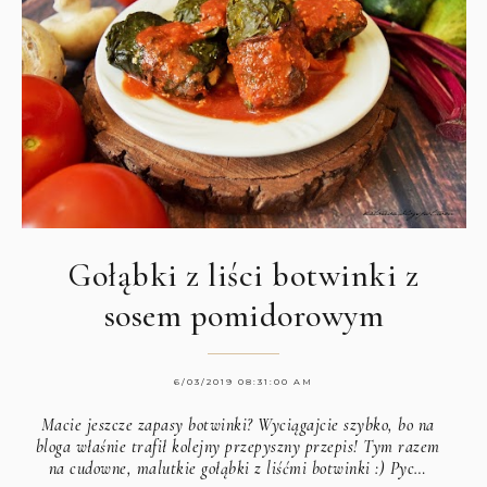
Gołąbki z liści botwinki z
sosem pomidorowym
6/03/2019 08:31:00 AM
Macie jeszcze zapasy botwinki? Wyciągajcie szybko, bo na
bloga właśnie trafił kolejny przepyszny przepis! Tym razem
na cudowne, malutkie gołąbki z liśćmi botwinki :) Pyc…