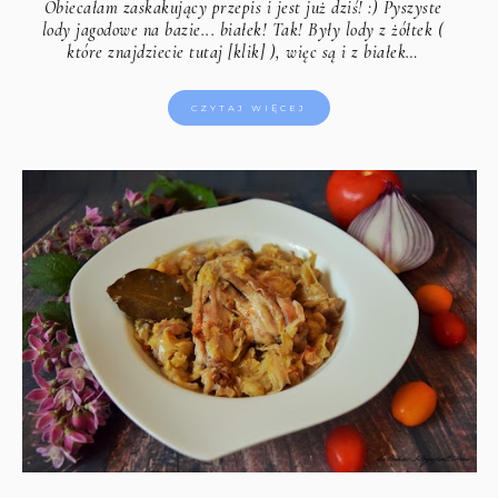
Obiecałam zaskakujący przepis i jest już dziś! :) Pyszyste
lody jagodowe na bazie... białek! Tak! Były lody z żółtek (
które znajdziecie tutaj [klik]
), więc są i z białek…
CZYTAJ WIĘCEJ