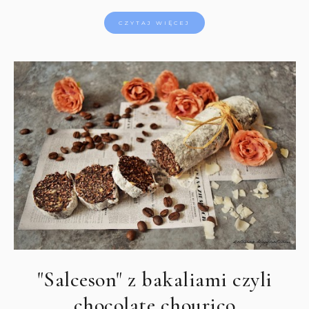
CZYTAJ WIĘCEJ
"Salceson" z bakaliami czyli
chocolate chouriço