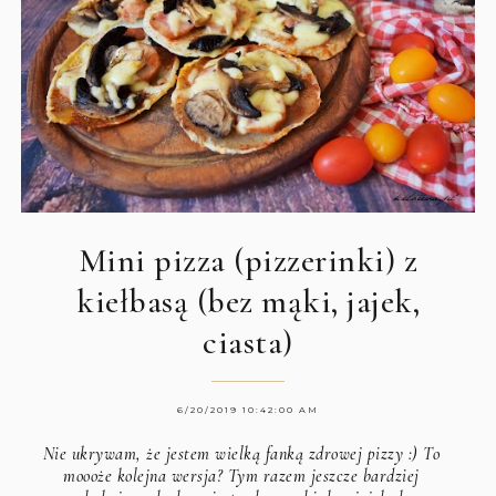
Mini pizza (pizzerinki) z
kiełbasą (bez mąki, jajek,
ciasta)
6/20/2019 10:42:00 AM
Nie ukrywam, że jestem wielką fanką zdrowej pizzy :) To
moooże kolejna wersja? Tym razem jeszcze bardziej