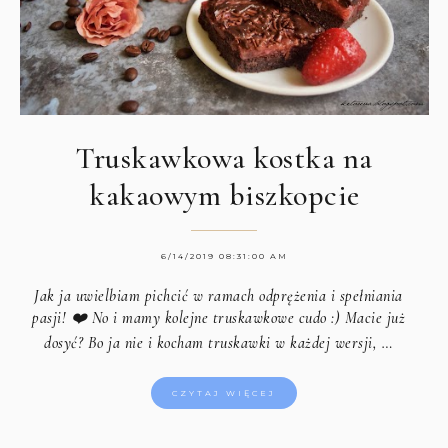
Truskawkowa kostka na
kakaowym biszkopcie
6/14/2019 08:31:00 AM
Jak ja uwielbiam pichcić w ramach odprężenia i spełniania
pasji! ❤️ No i mamy kolejne truskawkowe cudo :) Macie już
dosyć? Bo ja nie i kocham truskawki w każdej wersji, …
CZYTAJ WIĘCEJ