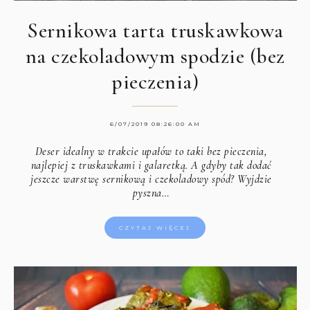
Sernikowa tarta truskawkowa
na czekoladowym spodzie (bez
pieczenia)
6/07/2019 08:26:00 AM
Deser idealny w trakcie upałów to taki bez pieczenia,
najlepiej z truskawkami i galaretką. A gdyby tak dodać
jeszcze warstwę sernikową i czekoladowy spód? Wyjdzie
pyszna…
CZYTAJ WIĘCEJ