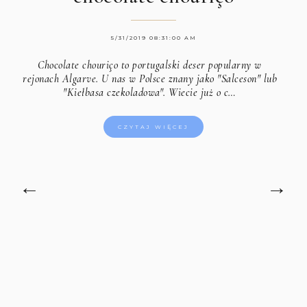
5/31/2019 08:31:00 AM
Chocolate chouriço to portugalski deser popularny w
rejonach Algarve. U nas w Polsce znany jako "Salceson" lub
"Kiełbasa czekoladowa". Wiecie już o c…
CZYTAJ WIĘCEJ
←
→