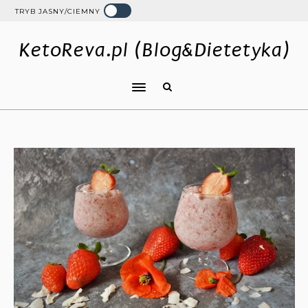
TRYB JASNY/CIEMNY
KetoReva.pl (Blog&Dietetyka)