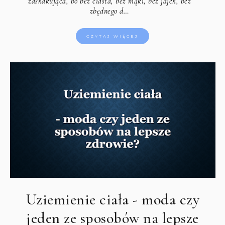
zaskakująca, bo bez ciasta, bez mąki, bez jajek, bez
zbędnego d…
CZYTAJ WIĘCEJ
Uziemienie ciała - moda czy
jeden ze sposobów na lepsze