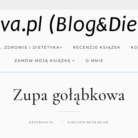
va.pl (Blog&Die
, ZDROWIE I DIETETYKA
RECENZJE KSIĄŻEK
KO
ZAMÓW MOJĄ KSIĄŻKĘ
O MNIE
Zupa gołąbkowa
KETOREVA.PL
5/05/2019 08:38:00 AM