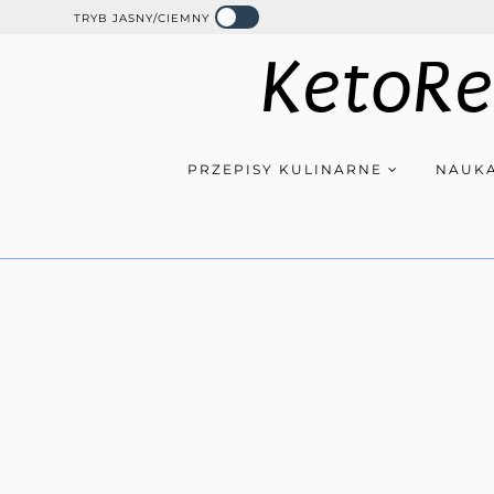
TRYB JASNY/CIEMNY
KetoRe
PRZEPISY KULINARNE
NAUKA