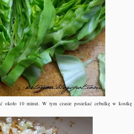
ać około 10 minut. W tym czasie posiekać cebulkę w kostkę 