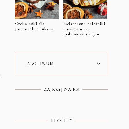
Czekoladki a'la
Świąteczne naleśniki
pierniczki z lukrem
z nadzieniem
makowo-serowym
ARCHIWUM
i
ZAJRZYJ NA FB!
ETYKIETY