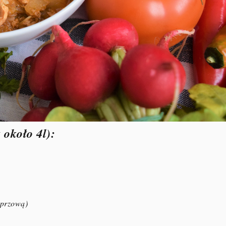
 około 4l):
eprzową)