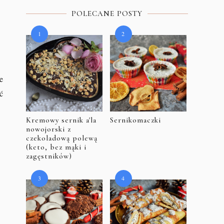
POLECANE POSTY
e
ć
Kremowy sernik a'la
Sernikomaczki
nowojorski z
czekoladową polewą
(keto, bez mąki i
zagęstników)