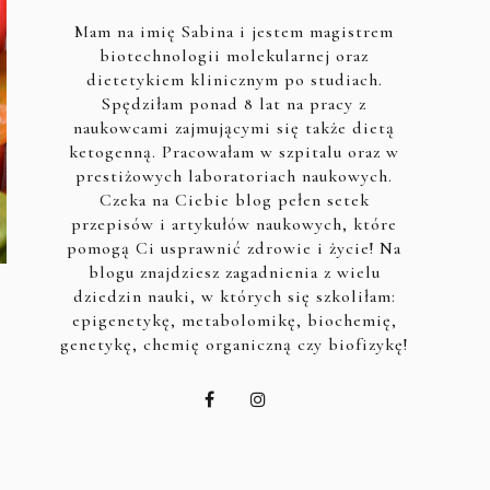
Mam na imię Sabina i jestem magistrem
biotechnologii molekularnej oraz
dietetykiem klinicznym po studiach.
Spędziłam ponad 8 lat na pracy z
naukowcami zajmującymi się także dietą
ketogenną. Pracowałam w szpitalu oraz w
prestiżowych laboratoriach naukowych.
Czeka na Ciebie blog pełen setek
przepisów i artykułów naukowych, które
pomogą Ci usprawnić zdrowie i życie! Na
blogu znajdziesz zagadnienia z wielu
dziedzin nauki, w których się szkoliłam:
epigenetykę, metabolomikę, biochemię,
genetykę, chemię organiczną czy biofizykę!