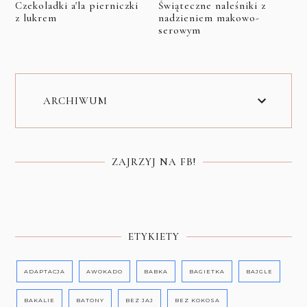
Czekoladki a'la pierniczki
Świąteczne naleśniki z
z lukrem
nadzieniem makowo-
serowym
ARCHIWUM
ZAJRZYJ NA FB!
ETYKIETY
ADAPTACJA
AWOKADO
BABKA
BAGIETKA
BAJGLE
BAKALIE
BATONY
BEZ JAJ
BEZ KOKOSA