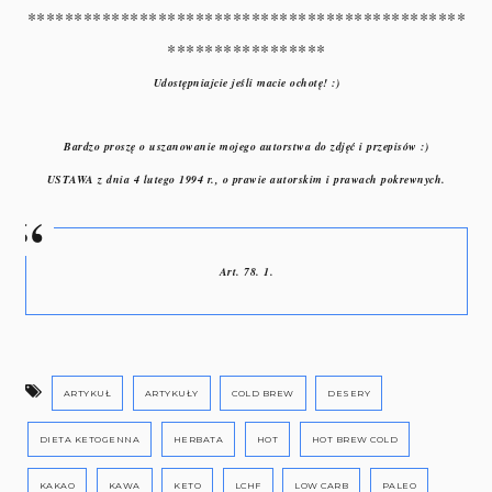
***********************************************
*****************
Udostępniajcie jeśli macie ochotę! :)
Bardzo proszę o uszanowanie mojego autorstwa do zdjęć i przepisów :)
USTAWA z dnia 4 lutego 1994 r., o prawie autorskim i prawach pokrewnych.
Art. 78. 1.
ARTYKUŁ
ARTYKUŁY
COLD BREW
DESERY
DIETA KETOGENNA
HERBATA
HOT
HOT BREW COLD
KAKAO
KAWA
KETO
LCHF
LOW CARB
PALEO