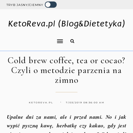
TRYB JASNY/CIEMNY
KetoReva.pl (Blog&Dietetyka)
Cold brew coffee, tea or cocao?
Czyli o metodzie parzenia na
zimno
KETOREVA.PL
7/03/2019 08:36:00 AM
Upalne dni za nami, ale i przed nami. No i jak
wypić pyszną kawę, herbatkę czy kakao, gdy jest