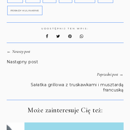
PORADY KULINARNE
UDOSTĘPNIJ TEN WPIS:
←
Nowszy post
Następny post
→
Poprzedni post
Sałatka grillowa z truskawkami i musztardą
francuską
Może zainteresuje Cię też: