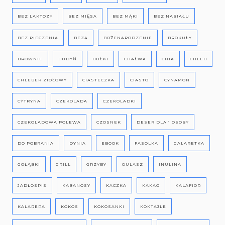
BEZ LAKTOZY
BEZ MIĘSA
BEZ MĄKI
BEZ NABIAŁU
BEZ PIECZENIA
BEZA
BOŻENARODZENIE
BROKUŁY
BROWNIE
BUDYŃ
BUŁKI
CHAŁWA
CHIA
CHLEB
CHLEBEK ZIOŁOWY
CIASTECZKA
CIASTO
CYNAMON
CYTRYNA
CZEKOLADA
CZEKOLADKI
CZEKOLADOWA POLEWA
CZOSNEK
DESER DLA 1 OSOBY
DO POBRANIA
DYNIA
EBOOK
FASOLKA
GALARETKA
GOŁĄBKI
GRILL
GRZYBY
GULASZ
INULINA
JADŁOSPIS
KABANOSY
KACZKA
KAKAO
KALAFIOR
KALAREPA
KOKOS
KOKOSANKI
KOKTAJLE