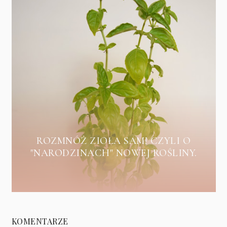
ROZMNÓŻ ZIOŁA SAM! CZYLI O
"NARODZINACH" NOWEJ ROŚLINY.
KOMENTARZE