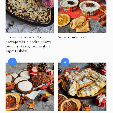
Kremowy sernik a'la
Sernikomaczki
nowojorski z czekoladową
polewą (keto, bez mąki i
zagęstników)