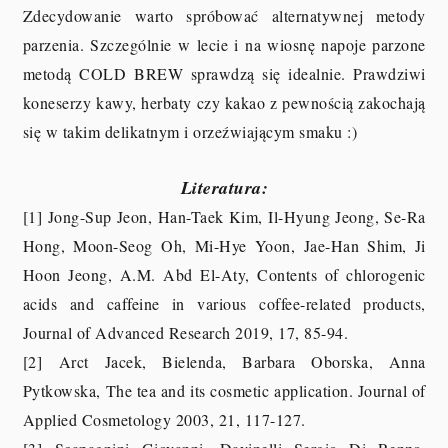
Zdecydowanie warto spróbować alternatywnej metody
parzenia. Szczególnie w lecie i na wiosnę napoje parzone
metodą COLD BREW sprawdzą się idealnie. Prawdziwi
koneserzy kawy, herbaty czy kakao z pewnością zakochają
się w takim delikatnym i orzeźwiającym smaku :)
Literatura:
[1] Jong-Sup Jeon, Han-Taek Kim, Il-Hyung Jeong, Se-Ra
Hong, Moon-Seog Oh, Mi-Hye Yoon, Jae-Han Shim, Ji
Hoon Jeong, A.M. Abd El-Aty, Contents of chlorogenic
acids and caffeine in various coffee-related products,
Journal of Advanced Research 2019, 17, 85-94.
[2] Arct Jacek, Bielenda, Barbara Oborska, Anna
Pytkowska, The tea and its cosmetic application. Journal of
Applied Cosmetology 2003, 21, 117-127.