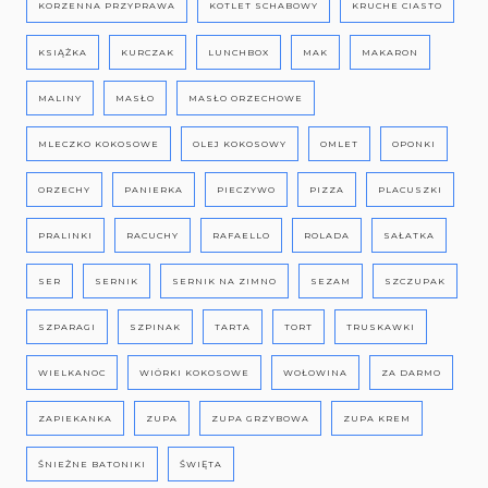
KORZENNA PRZYPRAWA
KOTLET SCHABOWY
KRUCHE CIASTO
KSIĄŻKA
KURCZAK
LUNCHBOX
MAK
MAKARON
MALINY
MASŁO
MASŁO ORZECHOWE
MLECZKO KOKOSOWE
OLEJ KOKOSOWY
OMLET
OPONKI
ORZECHY
PANIERKA
PIECZYWO
PIZZA
PLACUSZKI
PRALINKI
RACUCHY
RAFAELLO
ROLADA
SAŁATKA
SER
SERNIK
SERNIK NA ZIMNO
SEZAM
SZCZUPAK
SZPARAGI
SZPINAK
TARTA
TORT
TRUSKAWKI
WIELKANOC
WIÓRKI KOKOSOWE
WOŁOWINA
ZA DARMO
ZAPIEKANKA
ZUPA
ZUPA GRZYBOWA
ZUPA KREM
ŚNIEŻNE BATONIKI
ŚWIĘTA