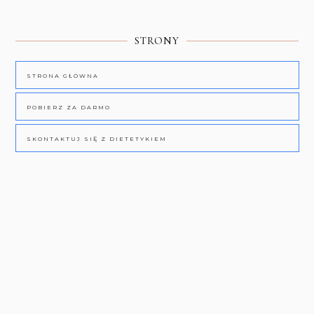
STRONY
STRONA GŁÓWNA
POBIERZ ZA DARMO
SKONTAKTUJ SIĘ Z DIETETYKIEM