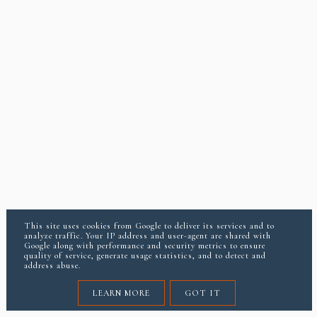
This site uses cookies from Google to deliver its services and to
analyze traffic. Your IP address and user-agent are shared with
Google along with performance and security metrics to ensure
quality of service, generate usage statistics, and to detect and
address abuse.
LEARN MORE
GOT IT