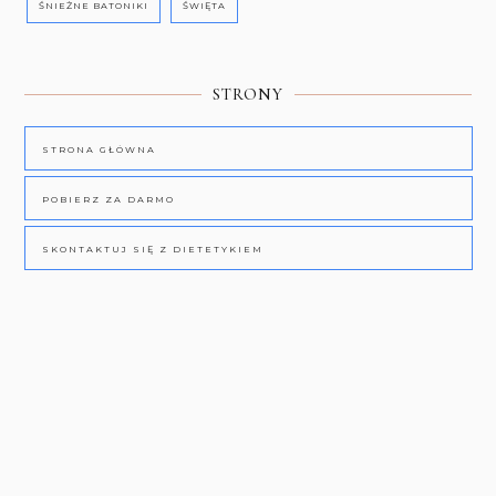
ŚNIEŻNE BATONIKI
ŚWIĘTA
STRONY
STRONA GŁÓWNA
POBIERZ ZA DARMO
SKONTAKTUJ SIĘ Z DIETETYKIEM