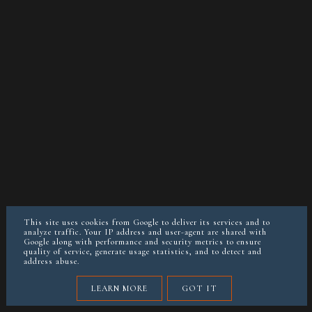
O MNIE
KONTAKT/WSPÓŁPRACA
POLITYKA PRYWATNOŚCI
This site uses cookies from Google to deliver its services and to
POSTAW MI KAWĘ JEŚLI CHCESZ
analyze traffic. Your IP address and user-agent are shared with
Google along with performance and security metrics to ensure
quality of service, generate usage statistics, and to detect and
instagram @keto__reva
address abuse.
LEARN MORE
GOT IT
COPYRIGHT ©
KETOREVA.PL (BLOG&DIETETYKA)
BLOG DESIGN:
KAROGRAFIA.PL