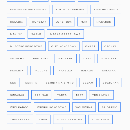
KORZENNA PRZYPRAWA
KOTLET SCHABOWY
KRUCHE CIASTO
KSIĄŻKA
KURCZAK
LUNCHBOX
MAK
MAKARON
MALINY
MASŁO
MASŁO ORZECHOWE
MLECZKO KOKOSOWE
OLEJ KOKOSOWY
OMLET
OPONKI
ORZECHY
PANIERKA
PIECZYWO
PIZZA
PLACUSZKI
PRALINKI
RACUCHY
RAFAELLO
ROLADA
SAŁATKA
SER
SERNIK
SERNIK NA ZIMNO
SEZAM
SZCZUPAK
SZPARAGI
SZPINAK
TARTA
TORT
TRUSKAWKI
WIELKANOC
WIÓRKI KOKOSOWE
WOŁOWINA
ZA DARMO
ZAPIEKANKA
ZUPA
ZUPA GRZYBOWA
ZUPA KREM