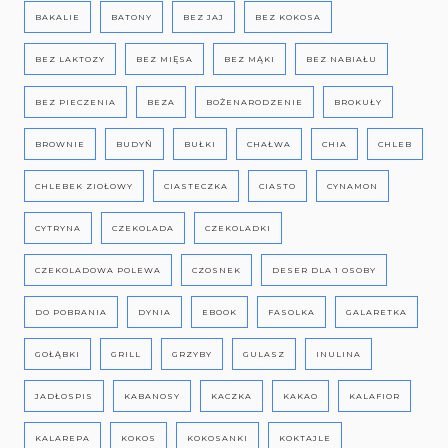
BAKALIE
BATONY
BEZ JAJ
BEZ KOKOSA
BEZ LAKTOZY
BEZ MIĘSA
BEZ MĄKI
BEZ NABIAŁU
BEZ PIECZENIA
BEZA
BOŻENARODZENIE
BROKUŁY
BROWNIE
BUDYŃ
BUŁKI
CHAŁWA
CHIA
CHLEB
CHLEBEK ZIOŁOWY
CIASTECZKA
CIASTO
CYNAMON
CYTRYNA
CZEKOLADA
CZEKOLADKI
CZEKOLADOWA POLEWA
CZOSNEK
DESER DLA 1 OSOBY
DO POBRANIA
DYNIA
EBOOK
FASOLKA
GALARETKA
GOŁĄBKI
GRILL
GRZYBY
GULASZ
INULINA
JADŁOSPIS
KABANOSY
KACZKA
KAKAO
KALAFIOR
KALAREPA
KOKOS
KOKOSANKI
KOKTAJLE