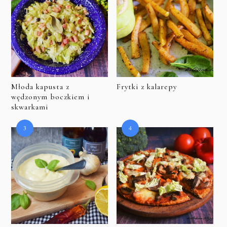
Młoda kapusta z
Frytki z kalarepy
wędzonym boczkiem i
skwarkami