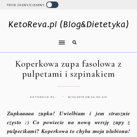
TRYB JASNY/CIEMNY
KetoReva.pl (Blog&Dietetyka)
Koperkowa zupa fasolowa z
pulpetami i szpinakiem
KETOREVA.PL
8/15/2019 08:24:00 AM
Zupkaaaaa zupka! Uwielbiam i jem strasznie
często :) Co powiecie na nową wersję zupy z
pulpecikami? Koperkowa to chyba moja ulubiona!