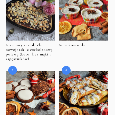
Kremowy sernik a'la
Sernikomaczki
nowojorski z czekoladową
polewą (keto, bez mąki i
zagęstników)