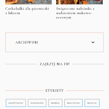
Czekoladki a'la pierniczki
Świąteczne naleśniki z
z lukrem
nadzieniem makowo-
serowym
ARCHIWUM
ZAJRZYJ NA FB!
ETYKIETY
ADAPTACJA
AWOKADO
BABKA
BAGIETKA
BAJGLE