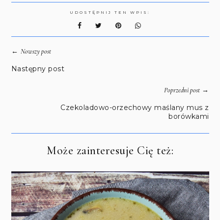
UDOSTĘPNIJ TEN WPIS:
←
Nowszy post
Następny post
→
Poprzedni post
Czekoladowo-orzechowy maślany mus z
borówkami
Może zainteresuje Cię też: