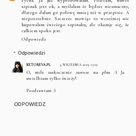
Pycha. Ja już wypróbowałam. Polecam, nawet
szpinak jest ok, a myślałam że będzie niesmaczny,
dlatego dałam go połowę mniej niż w przepisie. A
niepotrzebnie. Szczerze mowiąc to wcześniej nie
kupowałam świeżego szpinaku, ale okazuje się, że
całkiem spoko jest.
Odpowiedz
Odpowiedzi
KETOREVA.PL
4 WRZEŚNIA 2019 15:01
O, miłe zaskoczenie zawsze na plus :) Ja
uwielbiam tylko świeży!
Pozdrawiam :)
ODPOWIEDZ