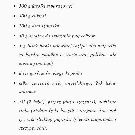
500 g fasolki szparagowej
300 g cukinii
200 g liści szpinaku
50 g smalcu do smażenia pulpecików
5 g łusek babki jajowatej (dzięki niej pulpeciki
są bardzo stabilne i zwarte oraz pulchne, ale
można pominąć)
dwie garście świeżego koperku
kilka ziarenek ziela angielskiego, 2-3 liście
laurowe
sól (2 łyżki), pieprz (duża szczypta), ulubione
zioła (użyłam łyżki bazylii i oregano oraz pół
łyżeczki słodkiej papryki, łyżeczki majeranku i
szczypty chili)