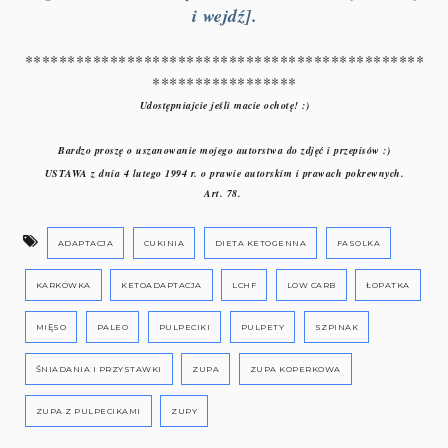
i wejdź].
***********************************************
*****************
Udostępniajcie jeśli macie ochotę! :)
Bardzo proszę o uszanowanie mojego autorstwa do zdjęć i przepisów :)
USTAWA z dnia 4 lutego 1994 r. o prawie autorskim i prawach pokrewnych.
Art. 78.
ADAPTACJA
CUKINIA
DIETA KETOGENNA
FASOLKA
KARKÓWKA
KETOADAPTACJA
LCHF
LOW CARB
ŁOPATKA
MIĘSO
PALEO
PULPECIKI
PULPETY
SZPINAK
ŚNIADANIA I PRZYSTAWKI
ZUPA
ZUPA KOPERKOWA
ZUPA Z PULPECIKAMI
ZUPY