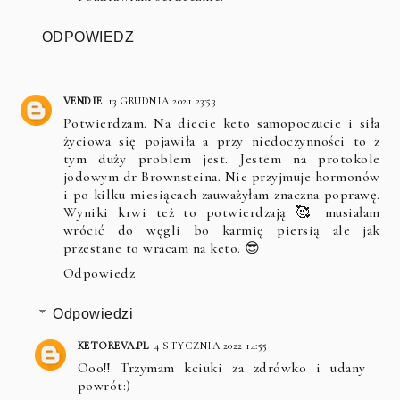
ODPOWIEDZ
VENDIE
13 GRUDNIA 2021 23:53
Potwierdzam. Na diecie keto samopoczucie i siła
życiowa się pojawiła a przy niedoczynności to z
tym duży problem jest. Jestem na protokole
jodowym dr Brownsteina. Nie przyjmuje hormonów
i po kilku miesiącach zauważyłam znaczna poprawę.
Wyniki krwi też to potwierdzają 🥰 musiałam
wrócić do węgli bo karmię piersią ale jak
przestane to wracam na keto. 😎
Odpowiedz
Odpowiedzi
KETOREVA.PL
4 STYCZNIA 2022 14:55
Ooo!! Trzymam kciuki za zdrówko i udany
powrót:)