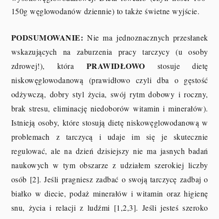
150g węglowodanów dziennie) to także świetne wyjście.
PODSUMOWANIE:
Nie ma jednoznacznych przesłanek
wskazujących na zaburzenia pracy tarczycy (u osoby
PRAWIDŁOWO
zdrowej!), która
stosuje dietę
niskowęglowodanową (prawidłowo czyli dba o gęstość
odżywczą, dobry styl życia, swój rytm dobowy i roczny,
brak stresu, eliminację niedoborów witamin i minerałów).
Istnieją osoby, które stosują dietę niskowęglowodanową w
problemach z tarczycą i udaje im się je skutecznie
regulować, ale na dzień dzisiejszy nie ma jasnych badań
naukowych w tym obszarze z udziałem szerokiej liczby
osób [2]. Jeśli pragniesz zadbać o swoją tarczycę zadbaj o
białko w diecie, podaż minerałów i witamin oraz higienę
snu, życia i relacji z ludźmi [1,2,3]. Jeśli jesteś szeroko