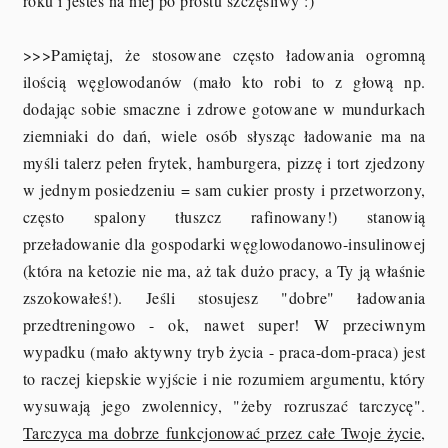
roku i jesteś na niej po prostu szczęśliwy :)
>>>Pamiętaj, że stosowane często ładowania ogromną
ilością węglowodanów (mało kto robi to z głową np.
dodając sobie smaczne i zdrowe gotowane w mundurkach
ziemniaki do dań, wiele osób słysząc ładowanie ma na
myśli talerz pełen frytek, hamburgera, pizzę i tort zjedzony
w jednym posiedzeniu = sam cukier prosty i przetworzony,
często spalony tłuszcz rafinowany!) stanowią
przeładowanie dla gospodarki węglowodanowo-insulinowej
(która na ketozie nie ma, aż tak dużo pracy, a Ty ją właśnie
zszokowałeś!). Jeśli stosujesz "dobre" ładowania
przedtreningowo - ok, nawet super! W przeciwnym
wypadku (mało aktywny tryb życia - praca-dom-praca) jest
to raczej kiepskie wyjście i nie rozumiem argumentu, który
wysuwają jego zwolennicy, "żeby rozruszać tarczycę".
Tarczyca ma dobrze funkcjonować przez całe Twoje życie,