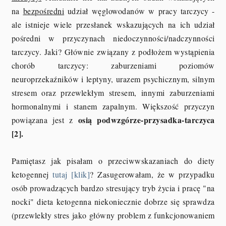
na
bezpośredni
udział węglowodanów w pracy tarczycy -
ale istnieje wiele przesłanek wskazujących na ich udział
pośredni w przyczynach niedoczynności/nadczynności
tarczycy. Jaki? Głównie związany z podłożem wystąpienia
chorób tarczycy: zaburzeniami poziomów
neuroprzekaźników i leptyny, urazem psychicznym, silnym
stresem oraz przewlekłym stresem, innymi zaburzeniami
hormonalnymi i stanem zapalnym. Większość przyczyn
osią podwzgórze-przysadka-tarczyca
powiązana jest z
[2].
Pamiętasz jak pisałam o przeciwwskazaniach do diety
ketogennej
tutaj [klik]
? Zasugerowałam, że w przypadku
osób prowadzących bardzo stresujący tryb życia i pracę "na
nocki" dieta ketogenna niekoniecznie dobrze się sprawdza
(przewlekły stres jako główny problem z funkcjonowaniem