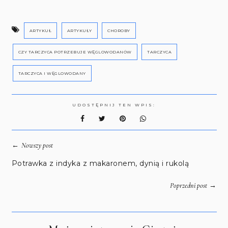
ARTYKUŁ
ARTYKUŁY
CHOROBY
CZY TARCZYCA POTRZEBUJE WĘGLOWODANÓW
TARCZYCA
TARCZYCA I WĘGLOWODANY
UDOSTĘPNIJ TEN WPIS:
←
Nowszy post
Potrawka z indyka z makaronem, dynią i rukolą
→
Poprzedni post