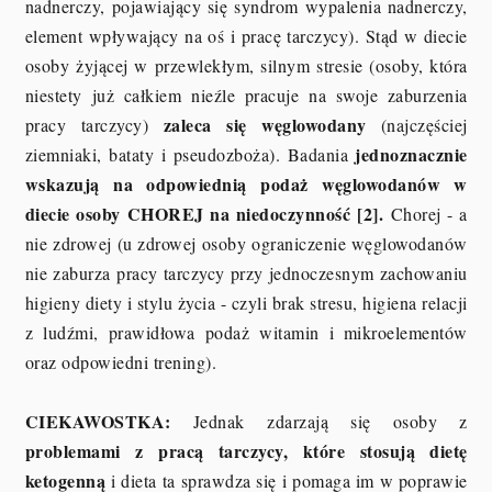
nadnerczy, pojawiający się syndrom wypalenia nadnerczy,
element wpływający na oś i pracę tarczycy). Stąd w diecie
osoby żyjącej w przewlekłym, silnym stresie (osoby, która
niestety już całkiem nieźle pracuje na swoje zaburzenia
zaleca się węglowodany
pracy tarczycy)
(najczęściej
jednoznacznie
ziemniaki, bataty i pseudozboża). Badania
wskazują na odpowiednią podaż węglowodanów w
diecie osoby CHOREJ na niedoczynność [2].
Chorej - a
nie zdrowej (u zdrowej osoby ograniczenie węglowodanów
nie zaburza pracy tarczycy przy jednoczesnym zachowaniu
higieny diety i stylu życia - czyli brak stresu, higiena relacji
z ludźmi, prawidłowa podaż witamin i mikroelementów
oraz odpowiedni trening).
CIEKAWOSTKA:
Jednak zdarzają się osoby z
problemami z pracą tarczycy, które stosują dietę
ketogenną
i dieta ta sprawdza się i pomaga im w poprawie