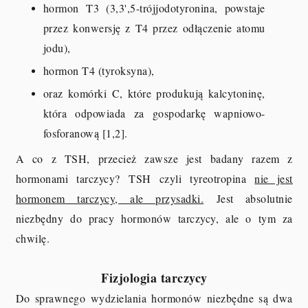
hormon T3 (3,3',5-trójjodotyronina, powstaje
przez konwersję z T4 przez odłączenie atomu
jodu),
hormon T4 (tyroksyna),
oraz komórki C, które produkują kalcytoninę,
która odpowiada za gospodarkę wapniowo-
fosforanową [1,2].
A co z TSH, przecież zawsze jest badany razem z
hormonami tarczycy? TSH czyli tyreotropina
nie jest
hormonem tarczycy, ale przysadki.
Jest absolutnie
niezbędny do pracy hormonów tarczycy, ale o tym za
chwilę.
Fizjologia tarczycy
Do sprawnego wydzielania hormonów niezbędne są dwa