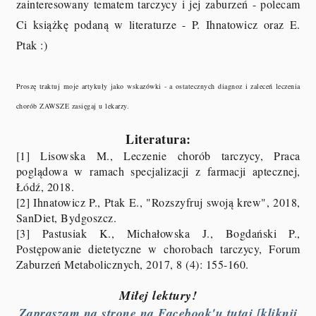
zainteresowany tematem tarczycy i jej zaburzeń - polecam
Ci książkę podaną w literaturze - P. Ihnatowicz oraz E.
Ptak :)
Proszę traktuj moje artykuły jako wskazówki - a ostatecznych diagnoz i zaleceń leczenia
chorób ZAWSZE zasięgaj u lekarzy.
Literatura:
[1] Lisowska M., Leczenie chorób tarczycy, Praca
poglądowa w ramach specjalizacji z farmacji aptecznej,
Łódź, 2018.
[2] Ihnatowicz P., Ptak E., "Rozszyfruj swoją krew", 2018,
SanDiet, Bydgoszcz.
[3] Pastusiak K., Michałowska J., Bogdański P.,
Postępowanie dietetyczne w chorobach tarczycy, Forum
Zaburzeń Metabolicznych, 2017, 8 (4): 155-160.
Miłej lektury!
Zapraszam na stronę na Facebook'u tutaj [kliknij