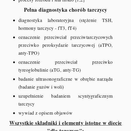
Pełna diagnostyka chorób tarczycy
diagnostyka laboratoryjna (stężenie TSH,
hormony tarczycy - fT3, fT4)
oznaczenie przeciwciał przeciwtarczycowych
przeciwko peroksydazie tarczycowej (aTPO,
anty-TPO)
oznaczenie przeciwciał przeciwko
tyreoglobulinie (aTG, anty-TG)
badanie ultrasonograficzne w obrębie narządu
(badanie guzów i woli)
uzupełnienie badaniem scyntygraficznym
tarczycy
wywiad z opisem objawów
Wszystkie składniki i elementy istotne w diecie
"dla tarczycy":