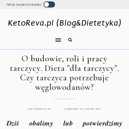
TRYB JASNY/CIEMNY
KetoReva.pl (Blog&Dietetyka)
O budowie, roli i pracy
tarczycy. Dieta "dla tarczycy".
Czy tarczyca potrzebuje
węglowodanów?
KETOREVA.PL
1/08/2021 01:49:00 PM
Dziś obalimy lub potwierdzimy