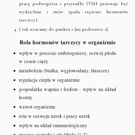
pracę podwzgórza i przysadki (TSH przestaje być
wydzielane i znów spada stężenie hormonów
tarczycy).
I tak wracamy do punktu 1 [na podstawie 1].
Rola hormonów tarczycy w organizmie
wpływ w procesie embriogenezy, rozwój płodu
w czasie ciąży
metabolizm (białka, węglowodany, tłuszcze)
regulacja ciepła w organizmie
gospodarka wapnia i fosforu - wpływ na układ
kostny
wzrost organizmu
rola w rozwoju nerek i pracy nerek
wpływ na układ immunologiczny
procesy rozrodu i siła libido [1,2]