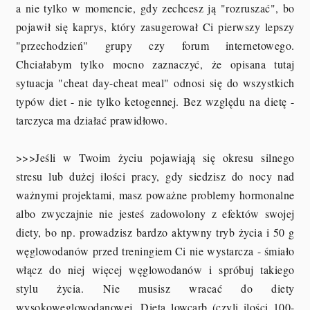
a nie tylko w momencie, gdy zechcesz ją "rozruszać", bo
pojawił się kaprys, który zasugerował Ci pierwszy lepszy
"przechodzień" grupy czy forum internetowego.
Chciałabym tylko mocno zaznaczyć, że opisana tutaj
sytuacja "cheat day-cheat meal" odnosi się do wszystkich
typów diet - nie tylko ketogennej. Bez względu na dietę -
tarczyca ma działać prawidłowo.
>>>Jeśli w Twoim życiu pojawiają się okresu silnego
stresu lub dużej ilości pracy, gdy siedzisz do nocy nad
ważnymi projektami, masz poważne problemy hormonalne
albo zwyczajnie nie jesteś zadowolony z efektów swojej
diety, bo np. prowadzisz bardzo aktywny tryb życia i 50 g
węglowodanów przed treningiem Ci nie wystarcza - śmiało
włącz do niej więcej węglowodanów i spróbuj takiego
stylu życia. Nie musisz wracać do diety
wysokowęglowodanowej. Dieta lowcarb (czyli ilości 100-