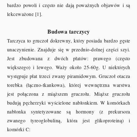
bardzo powoli i często nie dają poważnych objawów i są
lekceważone [1].
Budowa tarczycy
Tarczyca to gruczoł dokrewny, który posiada bardzo gęste
unaczynienie. Znajduje się w przednio-dolnej części szyi.
Jest zbudowana z dwóch płatów: prawego (często
większego) i lewego. Waży około 25-60g. U niektórych
występuje płat trzeci zwany piramidowym. Gruczoł otacza
torebka (łączno-tkankowa), której wewnętrzna warstwa
jest połączona z miąższem gruczołu. Miąższ gruczołu
budują pęcherzyki wyścielone nabłonkiem. W komórkach
nabłonka syntetyzowane są hormony (z prekursora
zwanego tyreoglobuliną, która jest glikoproteiną) i
komórki C: