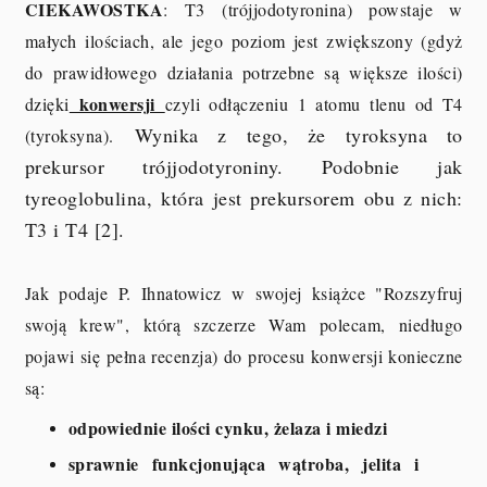
CIEKAWOSTKA
: T3 (trójjodotyronina) powstaje w
małych ilościach, ale jego poziom jest zwiększony (gdyż
do prawidłowego działania potrzebne są większe ilości)
konwersji
dzięki
czyli odłączeniu 1 atomu tlenu od T4
Wynika z tego, że tyroksyna to
(tyroksyna).
prekursor trójjodotyroniny. Podobnie jak
tyreoglobulina, która jest prekursorem obu z nich:
T3 i T4 [2].
Jak podaje P. Ihnatowicz w swojej książce "Rozszyfruj
swoją krew", którą szczerze Wam polecam, niedługo
pojawi się pełna recenzja) do procesu konwersji konieczne
są:
odpowiednie ilości cynku, żelaza i miedzi
sprawnie funkcjonująca wątroba, jelita i