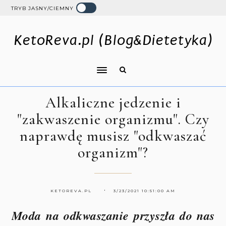
TRYB JASNY/CIEMNY
KetoReva.pl (Blog&Dietetyka)
Alkaliczne jedzenie i
"zakwaszenie organizmu". Czy
naprawdę musisz "odkwaszać
organizm"?
KETOREVA.PL
3/23/2021 10:51:00 AM
Moda na odkwaszanie przyszła do nas