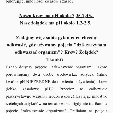
buforujące, inne ilości kwasów i zasad?
Nasza krew ma pH około 7,35-7,45.
Nasz żołądek ma pH około 1,2-2,5.
Zadajmy więc sobie pytanie: co chcemy
odkwasić, gdy używamy pojęcia "dziś zaczynam
odkwaszać organizm"? Krew? Żołądek?
Tkanki?
Czego dotyczy pojęcie "zakwaszenie organizmu" skoro
porównujemy dwa osobe środowiska: żołądek (silnie
kwaśne pH NIEZBĘDNE do trawienia pożywienia) i krew
(lekko zasadowe pH)? Przecież to całkowicie
przeciwstawne warunki środowiskowe! Czytając mnóstwo
rzetelnych artykułów na temat kwasic nigdy nie trafiłam na
pojęcie "zakwaszenie organizmu". Trafiałam na pojęcia