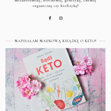
metabolomikę, biochemię, genetykę, chemię
organiczną czy biofizykę!
NAPISAŁAM NAUKOWĄ KSIĄŻKĘ O KETO!