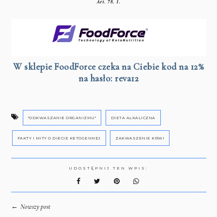
Art. 78. 1.
W sklepie FoodForce czeka na Ciebie kod na 12%
na hasło: reva12
"ODKWASZANIE ORGANIZMU"
DIETA ALKALICZNA
FAKTY I MITY O DIECIE KETOGENNEJ
ZAKWASZENIE KRWI
UDOSTĘPNIJ TEN WPIS:
←
Nowszy post