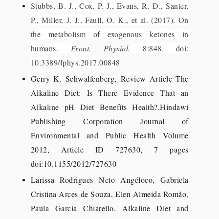
Stubbs, B. J., Cox, P. J., Evans, R. D., Santer,
P., Miller, J. J., Faull, O. K., et al. (2017). On
the metabolism of exogenous ketones in
humans.
Front. Physiol.
8:848. doi:
10.3389/fphys.2017.00848
Gerry K. Schwalfenberg,
Review Article The
Alkaline Diet: Is There Evidence That an
Alkaline pH Diet Benefits Health?,Hindawi
Publishing Corporation Journal of
Environmental and Public Health Volume
2012, Article ID 727630, 7 pages
doi:10.1155/2012/727630
Larissa Rodrigues Neto Angéloco, Gabriela
Cristina Arces de Souza, Elen Almeida Romão,
Paula Garcia Chiarello, Alkaline Diet and