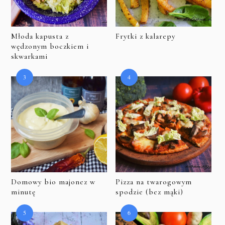
Młoda kapusta z
Frytki z kalarepy
wędzonym boczkiem i
skwarkami
Domowy bio majonez w
Pizza na twarogowym
minutę
spodzie (bez mąki)