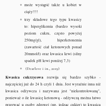
może wystąpić także u kobiet w
ciąży!!!!
trzy składowe tego typu kwasicy
to: hiperglikemia (bardzo wysoki
poziom cukru, często powyżej
250mg/gl), hiperketonemia
(zawartość ciał ketonowych ponad
20mmol/l) oraz kwasica krwi (silny
spadek pH krwi poniżej 7,3)
(Dearlove i in., 2019)
Kwasica cukrzycowa
rozwija się bardzo szybko -
najczęściej już do 24 h czyli 1 dnia. Jest wyraźnie inna niż
kwasica odżywcza i nazywana jest "niekontrolowaną",
ponieważ o ile kwasicę ketonową - odżywczą można łatwo
przerwać u osoby zdrowej (np. jedząc cukier) to kwasica