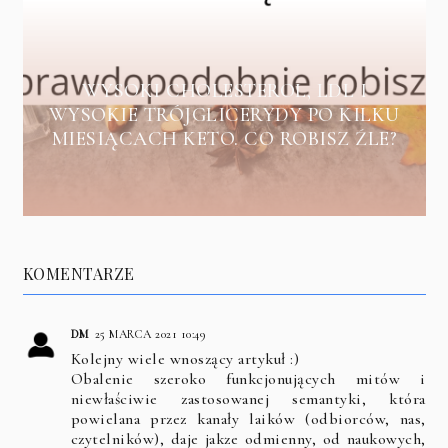
WYSOKI CHOLESTEROL, LDL I
WYSOKIE TRÓJGLICERYDY PO KILKU
MIESIĄCACH KETO. CO ROBISZ ŹLE?
KOMENTARZE
DM
25 MARCA 2021 10:49
Kolejny wiele wnoszący artykuł :)
Obalenie szeroko funkcjonujących mitów i
niewłaściwie zastosowanej semantyki, która
powielana przez kanały laików (odbiorców, nas,
czytelników), daje jakze odmienny, od naukowych,