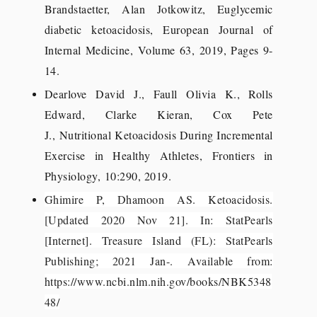
Brandstaetter, Alan Jotkowitz, Euglycemic
diabetic ketoacidosis, European Journal of
Internal Medicine, Volume 63, 2019, Pages 9-
14.
Dearlove David J., Faull Olivia K., Rolls
Edward, Clarke Kieran, Cox Pete
J., Nutritional Ketoacidosis During Incremental
Exercise in Healthy Athletes, Frontiers in
Physiology, 10:290, 2019.
Ghimire P, Dhamoon AS. Ketoacidosis.
[Updated 2020 Nov 21]. In: StatPearls
[Internet]. Treasure Island (FL): StatPearls
Publishing; 2021 Jan-.
Available from:
https://www.ncbi.nlm.nih.gov/books/NBK5348
48/