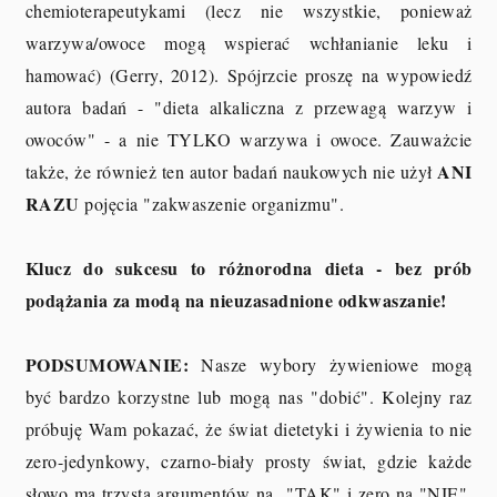
chemioterapeutykami (lecz nie wszystkie, ponieważ
warzywa/owoce mogą wspierać wchłanianie leku i
hamować) (Gerry, 2012). Spójrzcie proszę na wypowiedź
autora badań - "dieta alkaliczna z przewagą warzyw i
owoców" - a nie TYLKO warzywa i owoce. Zauważcie
ANI
także, że również ten autor badań naukowych nie użył
RAZU
pojęcia "zakwaszenie organizmu".
Klucz do sukcesu to różnorodna dieta - bez prób
podążania za modą na nieuzasadnione odkwaszanie!
PODSUMOWANIE:
Nasze wybory żywieniowe mogą
być bardzo korzystne lub mogą nas "dobić". Kolejny raz
próbuję Wam pokazać, że świat dietetyki i żywienia to nie
zero-jedynkowy, czarno-biały prosty świat, gdzie każde
słowo ma trzysta argumentów na "TAK" i zero na "NIE".