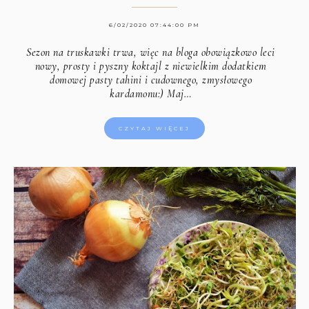
6/02/2020 07:44:00 PM
Sezon na truskawki trwa, więc na bloga obowiązkowo leci
nowy, prosty i pyszny koktajl z niewielkim dodatkiem
domowej pasty tahini i cudownego, zmysłowego
kardamonu:) Maj…
CZYTAJ WIĘCEJ