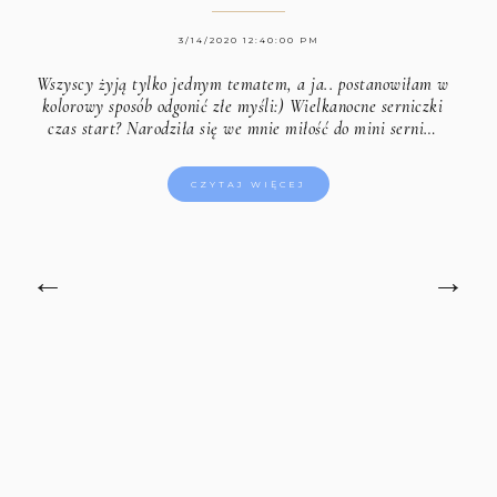
3/14/2020 12:40:00 PM
Wszyscy żyją tylko jednym tematem, a ja.. postanowiłam w
kolorowy sposób odgonić złe myśli:) Wielkanocne serniczki
czas start? Narodziła się we mnie miłość do mini serni…
CZYTAJ WIĘCEJ
←
→