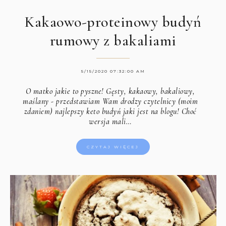
Kakaowo-proteinowy budyń
rumowy z bakaliami
5/15/2020 07:32:00 AM
O matko jakie to pyszne! Gęsty, kakaowy, bakaliowy,
maślany - przedstawiam Wam drodzy czytelnicy (moim
zdaniem) najlepszy keto budyń jaki jest na blogu! Choć
wersja mali…
CZYTAJ WIĘCEJ