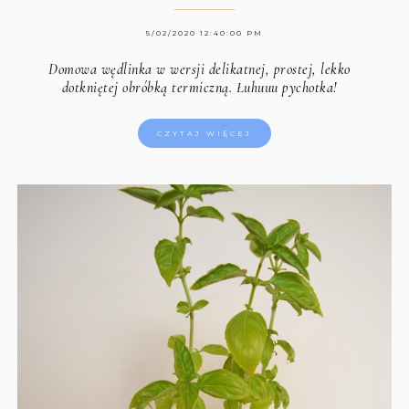
5/02/2020 12:40:00 PM
Domowa wędlinka w wersji delikatnej, prostej, lekko
dotkniętej obróbką termiczną. Łuhuuu pychotka!
CZYTAJ WIĘCEJ