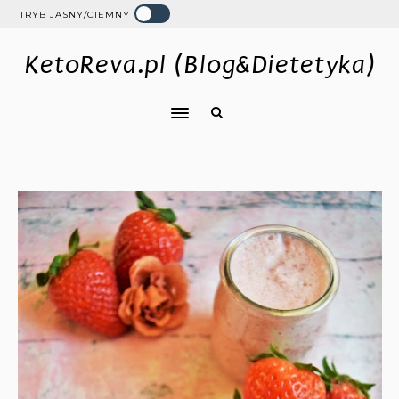
TRYB JASNY/CIEMNY
KetoReva.pl (Blog&Dietetyka)