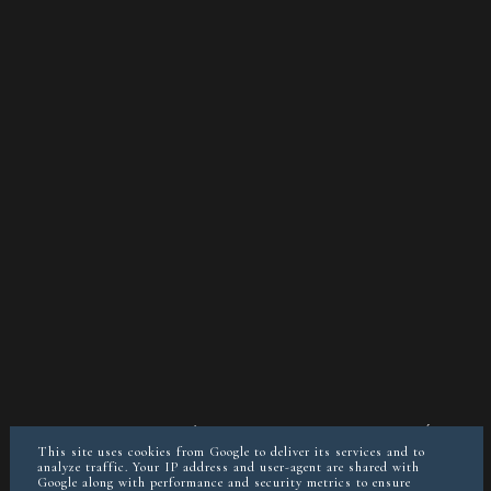
O MNIE
KONTAKT/WSPÓŁPRACA
POLITYKA PRYWATNOŚCI
POSTAW MI KAWĘ JEŚLI CHCESZ
This site uses cookies from Google to deliver its services and to
analyze traffic. Your IP address and user-agent are shared with
Google along with performance and security metrics to ensure