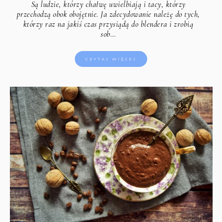
Są ludzie, którzy chałwę uwielbiają i tacy, którzy
przechodzą obok obojętnie. Ja zdecydowanie należę do tych,
którzy raz na jakiś czas przysiądą do blendera i zrobią
sob…
CZYTAJ WIĘCEJ