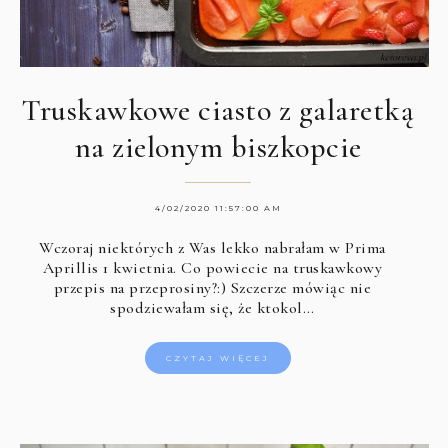
Truskawkowe ciasto z galaretką
na zielonym biszkopcie
4/02/2020 11:57:00 AM
Wczoraj niektórych z Was lekko nabrałam w Prima
Aprillis 1 kwietnia. Co powiecie na truskawkowy
przepis na przeprosiny?:) Szczerze mówiąc nie
spodziewałam się, że ktokol…
CZYTAJ WIĘCEJ