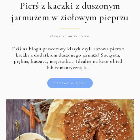
Pierś z kaczki z duszonym
jarmużem w ziołowym pieprzu
6/23/2020 08:35:00 AM
Dziś na blogu prawdziwy klasyk czyli różowa pierś z
kaczki z dodatkiem duszonego jarmużu! Soczysta,
piękna, kusząca, mięciutka... Idealna na keto obiad
lub romantyczną k…
CZYTAJ WIĘCEJ