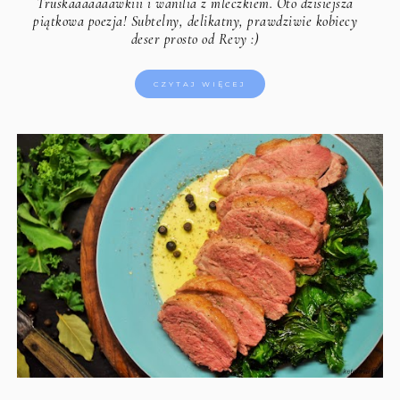
Truskaaaaaaawkiii i wanilia z mleczkiem. Oto dzisiejsza
piątkowa poezja! Subtelny, delikatny, prawdziwie kobiecy
deser prosto od Revy :)
CZYTAJ WIĘCEJ