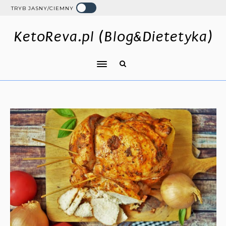
TRYB JASNY/CIEMNY
KetoReva.pl (Blog&Dietetyka)