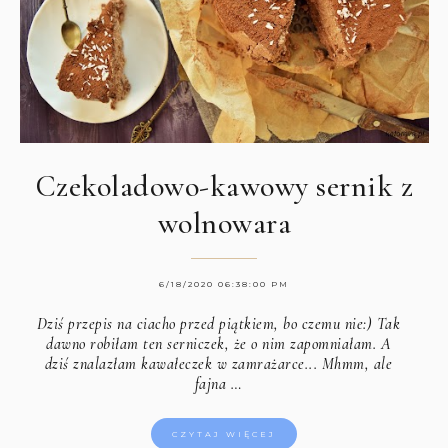
Czekoladowo-kawowy sernik z
wolnowara
6/18/2020 06:38:00 PM
Dziś przepis na ciacho przed piątkiem, bo czemu nie:) Tak
dawno robiłam ten serniczek, że o nim zapomniałam. A
dziś znalazłam kawałeczek w zamrażarce... Mhmm, ale
fajna …
CZYTAJ WIĘCEJ