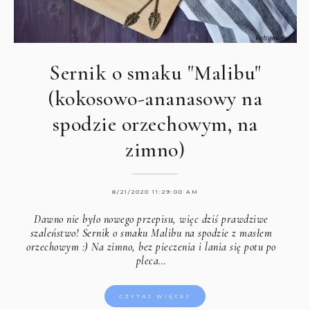
Sernik o smaku "Malibu"
(kokosowo-ananasowy na
spodzie orzechowym, na
zimno)
8/21/2020 11:29:00 AM
Dawno nie było nowego przepisu, więc dziś prawdziwe
szaleństwo! Sernik o smaku Malibu na spodzie z masłem
orzechowym :) Na zimno, bez pieczenia i lania się potu po
pleca…
CZYTAJ WIĘCEJ