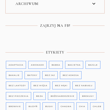
ARCHIWUM
ZAJRZYJ NA FB!
ETYKIETY
ADAPTACJA
AWOKADO
BABKA
BAGIETKA
BAJGLE
BAKALIE
BATONY
BEZ JAJ
BEZ KOKOSA
BEZ LAKTOZY
BEZ MIĘSA
BEZ MĄKI
BEZ NABIAŁU
BEZ PIECZENIA
BEZA
BOŻENARODZENIE
BROKUŁY
BROWNIE
BUDYŃ
BUŁKI
CHAŁWA
CHIA
CHLEB