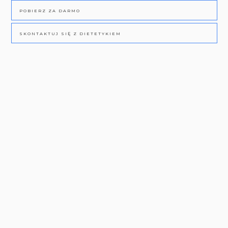
POBIERZ ZA DARMO
SKONTAKTUJ SIĘ Z DIETETYKIEM