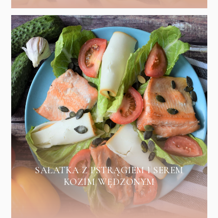
SAŁATKA Z PSTRĄGIEM I SEREM
KOZIM WĘDZONYM