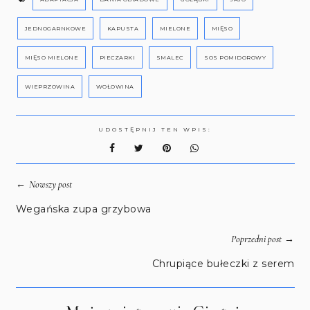
JEDNOGARNKOWE
KAPUSTA
MIELONE
MIĘSO
MIĘSO MIELONE
PIECZARKI
SMALEC
SOS POMIDOROWY
WIEPRZOWINA
WOŁOWINA
UDOSTĘPNIJ TEN WPIS:
←
Nowszy post
Wegańska zupa grzybowa
→
Poprzedni post
Chrupiące bułeczki z serem