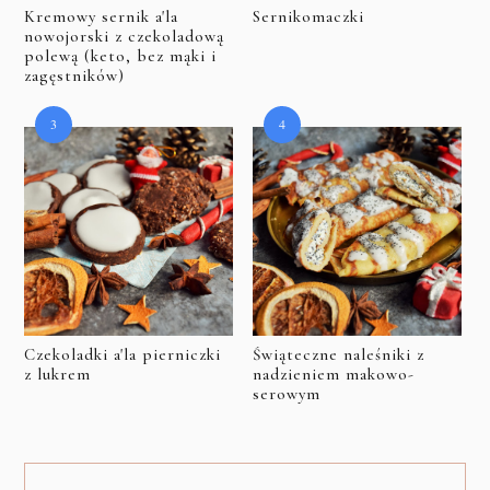
Kremowy sernik a'la
Sernikomaczki
nowojorski z czekoladową
polewą (keto, bez mąki i
zagęstników)
Czekoladki a'la pierniczki
Świąteczne naleśniki z
z lukrem
nadzieniem makowo-
serowym