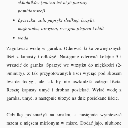
składników (można też użyć passaty
pomidorowej)
Łyżeczka: soli, papryki słodkiej, bazylii,
majeranku, oregano, szczypta pieprzu i chili
woda
Zagotować wodę w garnku. Oderwać kilka zewnętrznych
liści z kapusty i odłożyć. Następnie oderwać kolejne 5 i
wrzucić do garnka. Sparzyć we wrzątku do miękkości (2-
3minuty). Z tak przygotowanych liści wyciąć pod skosem
twarde łodygi, ale tak by nie uszkodzić całego liścia.
Resztę kapusty umyć i drobno posiekać. Wylać wodę z
garnka, umyć, a następnie ułożyć na dnie posiekane liście.
Cebulkę podsmażyć na smalcu, a następnie wymieszać
razem z mięsem mielonym w misce. Dodać jajo, ulubione