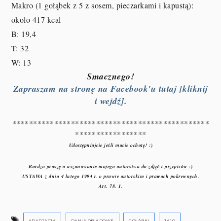
Makro (1 gołąbek z 5 z sosem, pieczarkami i kapustą):
około 417 kcal
B: 19,4
T: 32
W: 13
Smacznego!
Zapraszam na stronę na Facebook'u tutaj [kliknij
i wejdź].
***********************************************
*****************
Udostępniajcie jeśli macie ochotę! :)
Bardzo proszę o uszanowanie mojego autorstwa do zdjęć i przepisów :)
USTAWA z dnia 4 lutego 1994 r. o prawie autorskim i prawach pokrewnych.
Art. 78. 1.
ADAPTACJA
DANIA OBIADOWE
GOŁĄBKI
JAJO