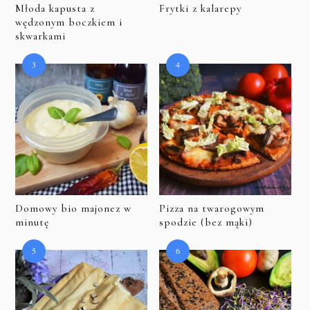
Młoda kapusta z
Frytki z kalarepy
wędzonym boczkiem i
skwarkami
Domowy bio majonez w
Pizza na twarogowym
minutę
spodzie (bez mąki)