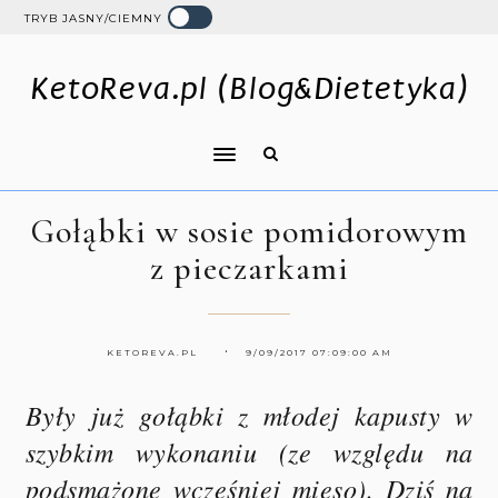
TRYB JASNY/CIEMNY
KetoReva.pl (Blog&Dietetyka)
Gołąbki w sosie pomidorowym
z pieczarkami
KETOREVA.PL
9/09/2017 07:09:00 AM
Były już gołąbki z młodej kapusty w
szybkim wykonaniu (ze względu na
podsmażone wcześniej mięso). Dziś na