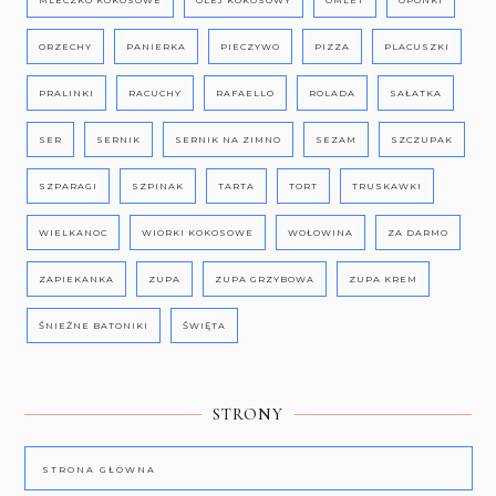
ORZECHY
PANIERKA
PIECZYWO
PIZZA
PLACUSZKI
PRALINKI
RACUCHY
RAFAELLO
ROLADA
SAŁATKA
SER
SERNIK
SERNIK NA ZIMNO
SEZAM
SZCZUPAK
SZPARAGI
SZPINAK
TARTA
TORT
TRUSKAWKI
WIELKANOC
WIÓRKI KOKOSOWE
WOŁOWINA
ZA DARMO
ZAPIEKANKA
ZUPA
ZUPA GRZYBOWA
ZUPA KREM
ŚNIEŻNE BATONIKI
ŚWIĘTA
STRONY
STRONA GŁÓWNA