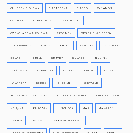
CHLEBEK ZIOŁOWY
CIASTECZKA
CIASTO
CYNAMON
CYTRYNA
CZEKOLADA
CZEKOLADKI
CZEKOLADOWA POLEWA
CZOSNEK
DESER DLA 1 OSOBY
DO POBRANIA
DYNIA
EBOOK
FASOLKA
GALARETKA
GOŁĄBKI
GRILL
GRZYBY
GULASZ
INULINA
JADŁOSPIS
KABANOSY
KACZKA
KAKAO
KALAFIOR
KALAREPA
KOKOS
KOKOSANKI
KOKTAJLE
KORZENNA PRZYPRAWA
KOTLET SCHABOWY
KRUCHE CIASTO
KSIĄŻKA
KURCZAK
LUNCHBOX
MAK
MAKARON
MALINY
MASŁO
MASŁO ORZECHOWE
MLECZKO KOKOSOWE
OLEJ KOKOSOWY
OMLET
OPONKI