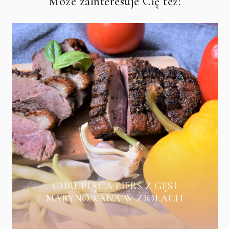
Może zainteresuje Cię też:
CHRUPIĄCA PIERŚ Z GĘSI
MARYNOWANA W ZIOŁACH