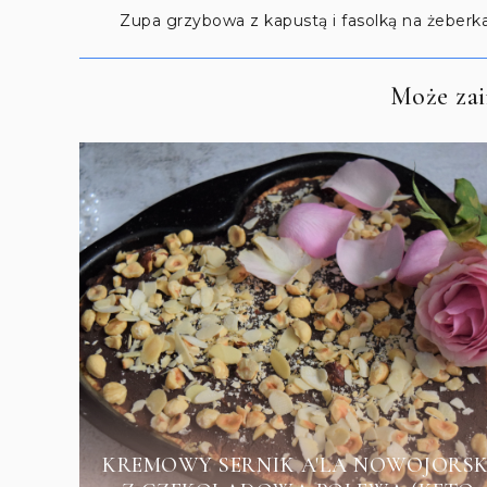
Zupa grzybowa z kapustą i fasolką na żeberk
Może zain
KREMOWY SERNIK A'LA NOWOJORSK