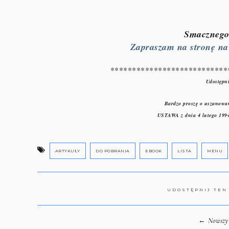
Smacznego 
Zapraszam na stronę na F
***************************
Udostępni
Bardzo proszę o uszanowan
USTAWA z dnia 4 lutego 1994
ARTYKUŁY
DO POBRANIA
EBOOK
LISTA
MENU
UDOSTĘPNIJ TEN
←
Nowszy 