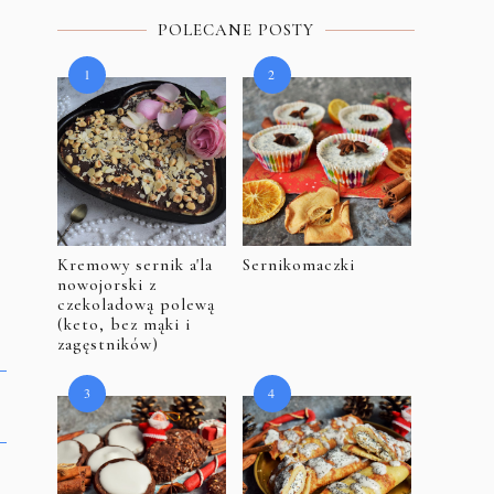
POLECANE POSTY
Kremowy sernik a'la
Sernikomaczki
nowojorski z
czekoladową polewą
(keto, bez mąki i
zagęstników)