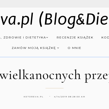
va.pl (Blog&Die
, ZDROWIE I DIETETYKA
RECENZJE KSIĄŻEK
KOD
ZAMÓW MOJĄ KSIĄŻKĘ
O MNIE
 wielkanocnych prz
KETOREVA.PL
4/14/2019 08:28:00 AM