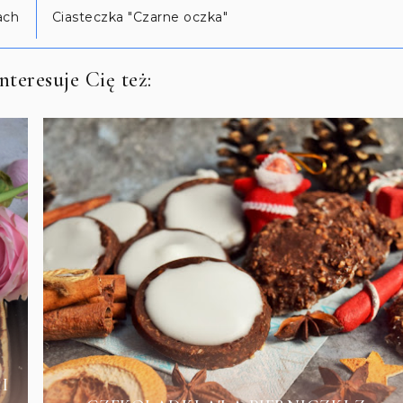
ach
Ciasteczka "Czarne oczka"
teresuje Cię też:
I