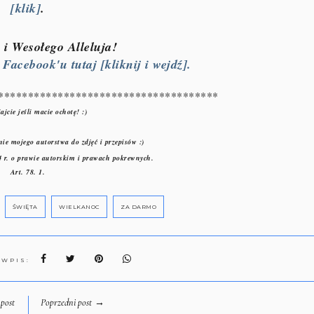
[klik]
.
i Wesołego Alleluja!
acebook'u tutaj [kliknij i wejdź].
*************************************
ajcie jeśli macie ochotę! :)
ie mojego autorstwa do zdjęć i przepisów :)
 r. o prawie autorskim i prawach pokrewnych.
Art. 78. 1.
ŚWIĘTA
WIELKANOC
ZA DARMO
 WPIS:
→
post
Poprzedni post