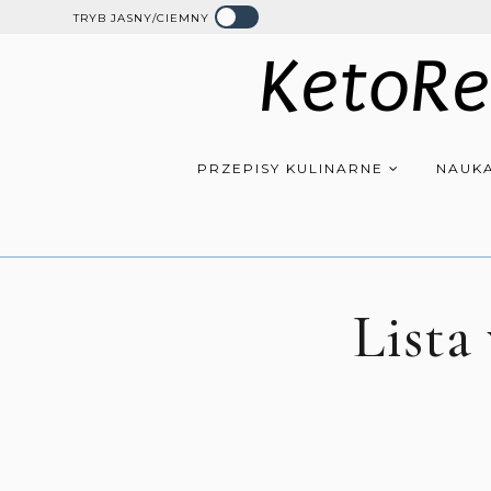
TRYB JASNY/CIEMNY
KetoRe
PRZEPISY KULINARNE
NAUKA
Lista