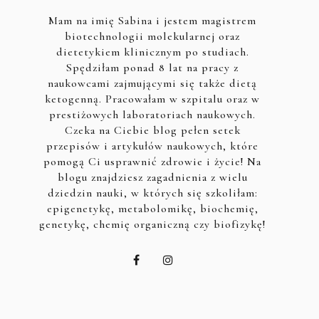
Mam na imię Sabina i jestem magistrem
biotechnologii molekularnej oraz
dietetykiem klinicznym po studiach.
Spędziłam ponad 8 lat na pracy z
naukowcami zajmującymi się także dietą
ketogenną. Pracowałam w szpitalu oraz w
prestiżowych laboratoriach naukowych.
Czeka na Ciebie blog pełen setek
przepisów i artykułów naukowych, które
pomogą Ci usprawnić zdrowie i życie! Na
blogu znajdziesz zagadnienia z wielu
dziedzin nauki, w których się szkoliłam:
epigenetykę, metabolomikę, biochemię,
genetykę, chemię organiczną czy biofizykę!