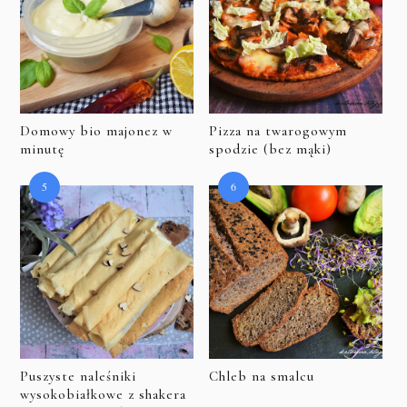
Domowy bio majonez w
Pizza na twarogowym
minutę
spodzie (bez mąki)
Puszyste naleśniki
Chleb na smalcu
wysokobiałkowe z shakera