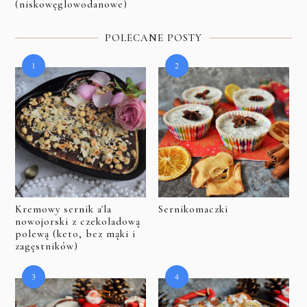
(niskowęglowodanowe)
POLECANE POSTY
Kremowy sernik a'la
Sernikomaczki
nowojorski z czekoladową
polewą (keto, bez mąki i
zagęstników)