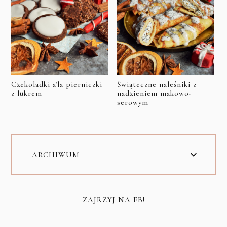
Czekoladki a'la pierniczki
Świąteczne naleśniki z
z lukrem
nadzieniem makowo-
serowym
ARCHIWUM
ZAJRZYJ NA FB!