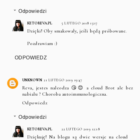
Odpowiedzi
KETOREVA.PL
5 LUTEGO 2018 13:17
Dzięki! Oby smakowały, jeśli będą próbowane.
Pozdrawiam :)
ODPOWIEDZ
UNKNOWN
21 LUTEGO 2019 19:47
Reva, jestes naleodza 😘😍 a cloud Brot ale bez
nabialu ? Choroba autoimmunologiczna.
Odpowiedz
Odpowiedzi
KETOREVA.PL
22 LUTEGO 2019 12:18
Dziękuję! Na blogu są dwie wersje na cloud