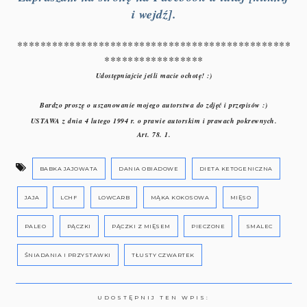
i wejdź].
***********************************************
*****************
Udostępniajcie jeśli macie ochotę! :)
Bardzo proszę o uszanowanie mojego autorstwa do zdjęć i przepisów :)
USTAWA z dnia 4 lutego 1994 r. o prawie autorskim i prawach pokrewnych.
Art. 78. 1.
BABKA JAJOWATA
DANIA OBIADOWE
DIETA KETOGENICZNA
JAJA
LCHF
LOWCARB
MĄKA KOKOSOWA
MIĘSO
PALEO
PĄCZKI
PĄCZKI Z MIĘSEM
PIECZONE
SMALEC
ŚNIADANIA I PRZYSTAWKI
TŁUSTY CZWARTEK
UDOSTĘPNIJ TEN WPIS: