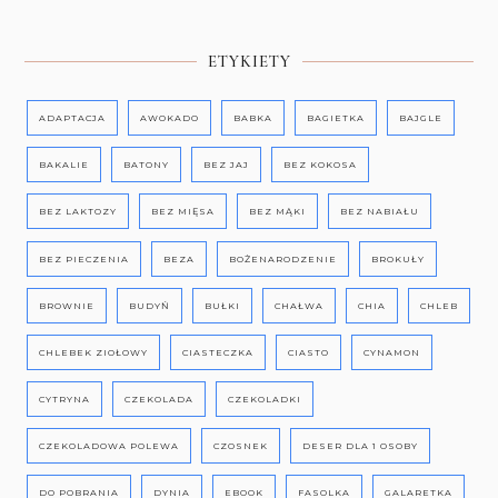
ETYKIETY
ADAPTACJA
AWOKADO
BABKA
BAGIETKA
BAJGLE
BAKALIE
BATONY
BEZ JAJ
BEZ KOKOSA
BEZ LAKTOZY
BEZ MIĘSA
BEZ MĄKI
BEZ NABIAŁU
BEZ PIECZENIA
BEZA
BOŻENARODZENIE
BROKUŁY
BROWNIE
BUDYŃ
BUŁKI
CHAŁWA
CHIA
CHLEB
CHLEBEK ZIOŁOWY
CIASTECZKA
CIASTO
CYNAMON
CYTRYNA
CZEKOLADA
CZEKOLADKI
CZEKOLADOWA POLEWA
CZOSNEK
DESER DLA 1 OSOBY
DO POBRANIA
DYNIA
EBOOK
FASOLKA
GALARETKA