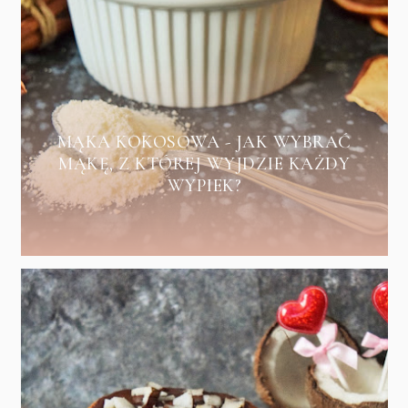
MĄKA KOKOSOWA - JAK WYBRAĆ
MĄKĘ, Z KTÓREJ WYJDZIE KAŻDY
WYPIEK?