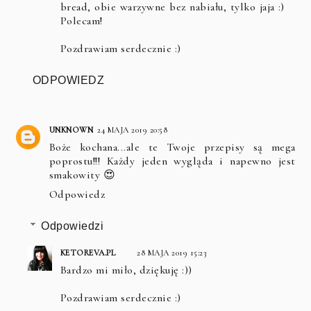
bread, obie warzywne bez nabiału, tylko jaja :)
Polecam!
Pozdrawiam serdecznie :)
ODPOWIEDZ
UNKNOWN
24 MAJA 2019 20:58
Boże kochana...ale te Twoje przepisy są mega
poprostu!!! Każdy jeden wygląda i napewno jest
smakowity 😍
Odpowiedz
Odpowiedzi
KETOREVA.PL
28 MAJA 2019 15:23
Bardzo mi miło, dziękuję :))
Pozdrawiam serdecznie :)