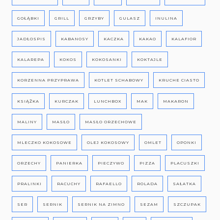
GOŁĄBKI
GRILL
GRZYBY
GULASZ
INULINA
JADŁOSPIS
KABANOSY
KACZKA
KAKAO
KALAFIOR
KALAREPA
KOKOS
KOKOSANKI
KOKTAJLE
KORZENNA PRZYPRAWA
KOTLET SCHABOWY
KRUCHE CIASTO
KSIĄŻKA
KURCZAK
LUNCHBOX
MAK
MAKARON
MALINY
MASŁO
MASŁO ORZECHOWE
MLECZKO KOKOSOWE
OLEJ KOKOSOWY
OMLET
OPONKI
ORZECHY
PANIERKA
PIECZYWO
PIZZA
PLACUSZKI
PRALINKI
RACUCHY
RAFAELLO
ROLADA
SAŁATKA
SER
SERNIK
SERNIK NA ZIMNO
SEZAM
SZCZUPAK