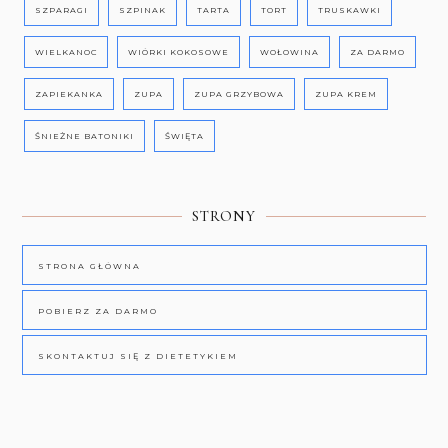
SZPARAGI
SZPINAK
TARTA
TORT
TRUSKAWKI
WIELKANOC
WIÓRKI KOKOSOWE
WOŁOWINA
ZA DARMO
ZAPIEKANKA
ZUPA
ZUPA GRZYBOWA
ZUPA KREM
ŚNIEŻNE BATONIKI
ŚWIĘTA
STRONY
STRONA GŁÓWNA
POBIERZ ZA DARMO
SKONTAKTUJ SIĘ Z DIETETYKIEM