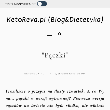
TRYB JASNY/CIEMNY
KetoReva.pl (Blog&Dietetyka)
"Pączki"
KETOREVA.PL
2/05/2018 12:18:00 PM
Prosiliście o przepis na tłusty czwartek. A co Wy
na... pączki w wersji wytrawnej? Pierwsza wersja
pączków na świecie nie była słodka, ale właśnie