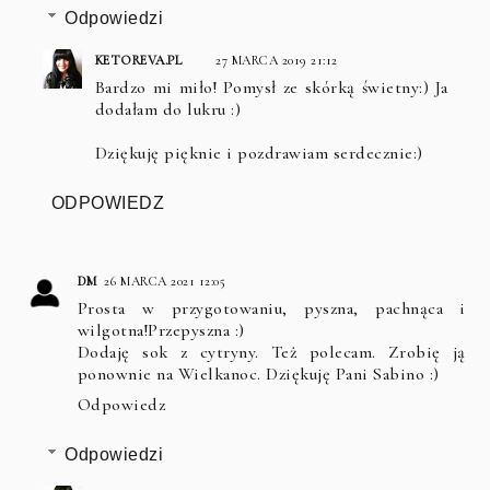
Odpowiedzi
KETOREVA.PL
27 MARCA 2019 21:12
Bardzo mi miło! Pomysł ze skórką świetny:) Ja
dodałam do lukru :)
Dziękuję pięknie i pozdrawiam serdecznie:)
ODPOWIEDZ
DM
26 MARCA 2021 12:05
Prosta w przygotowaniu, pyszna, pachnąca i
wilgotna!Przepyszna :)
Dodaję sok z cytryny. Też polecam. Zrobię ją
ponownie na Wielkanoc. Dziękuję Pani Sabino :)
Odpowiedz
Odpowiedzi