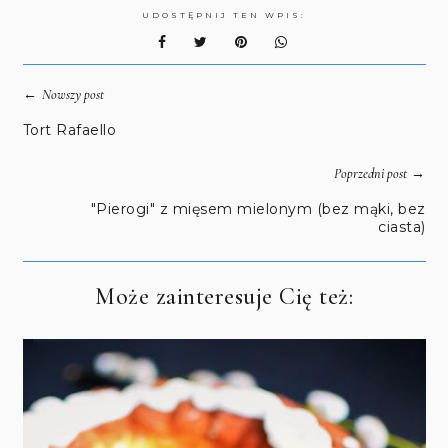
UDOSTĘPNIJ TEN WPIS:
←
Nowszy post
Tort Rafaello
→
Poprzedni post
"Pierogi" z mięsem mielonym (bez mąki, bez
ciasta)
Może zainteresuje Cię też: