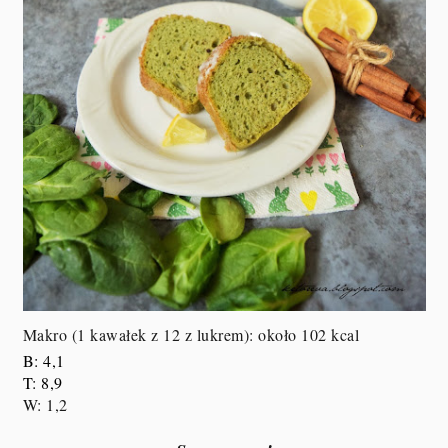
Makro (1 kawałek z 12 z lukrem): około 102 kcal
B: 4,1
T: 8,9
W: 1,2