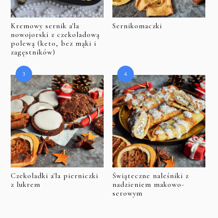
Kremowy sernik a'la
Sernikomaczki
nowojorski z czekoladową
polewą (keto, bez mąki i
zagęstników)
Czekoladki a'la pierniczki
Świąteczne naleśniki z
z lukrem
nadzieniem makowo-
serowym