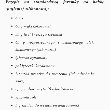
Przepis na standardową foremkę na babkę
(najlepiej silikonową):
6 jaj
60 g mąki kokosowej
35 g liści świeżego szpinaku
65 g rozpuszczonego i ostudzonego oleju
kokosowego (lub masła)
łyżeczka cynamonu
pół łyżeczki kardamonu
łyżeczka proszku do pieczenia (lub odrobinka
sody)
opcjonalnie: erytrol/ksylitol/stewia
szczypta soli
5 g smalcu do wysmarowania foremki