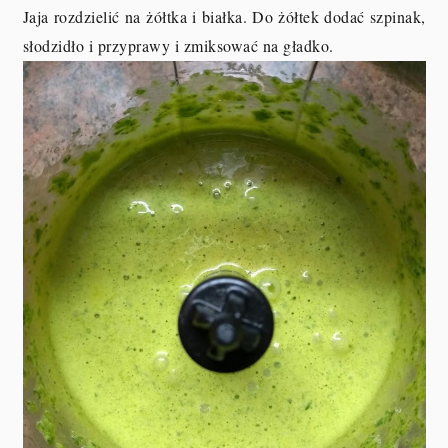
Jaja rozdzielić na żółtka i białka. Do żółtek dodać szpinak,
słodzidło i przyprawy i zmiksować na gładko.