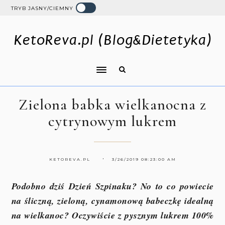
TRYB JASNY/CIEMNY
KetoReva.pl (Blog&Dietetyka)
Zielona babka wielkanocna z
cytrynowym lukrem
KETOREVA.PL
3/26/2019 08:23:00 AM
Podobno dziś Dzień Szpinaku? No to co powiecie
na śliczną, zieloną, cynamonową babeczkę idealną
na wielkanoc? Oczywiście z pysznym lukrem 100%