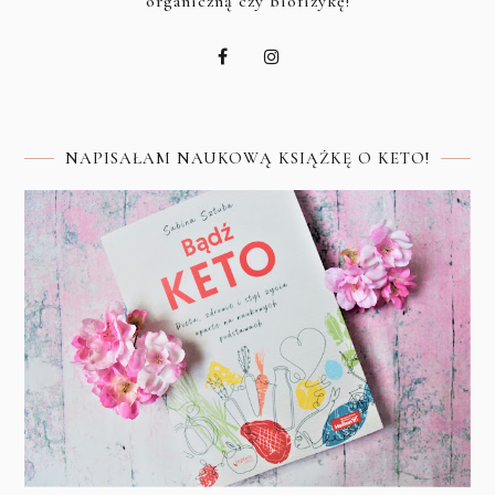
organiczną czy biofizykę!
NAPISAŁAM NAUKOWĄ KSIĄŻKĘ O KETO!