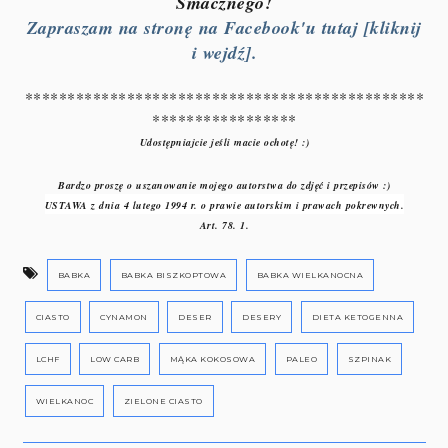
Smacznego!
Zapraszam na stronę na Facebook'u tutaj [kliknij
i wejdź].
***********************************************
*****************
Udostępniajcie jeśli macie ochotę! :)
Bardzo proszę o uszanowanie mojego autorstwa do zdjęć i przepisów :)
USTAWA z dnia 4 lutego 1994 r. o prawie autorskim i prawach pokrewnych.
Art. 78. 1.
BABKA
BABKA BISZKOPTOWA
BABKA WIELKANOCNA
CIASTO
CYNAMON
DESER
DESERY
DIETA KETOGENNA
LCHF
LOW CARB
MĄKA KOKOSOWA
PALEO
SZPINAK
WIELKANOC
ZIELONE CIASTO