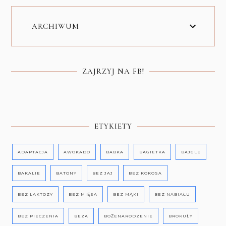
ARCHIWUM
ZAJRZYJ NA FB!
ETYKIETY
ADAPTACJA
AWOKADO
BABKA
BAGIETKA
BAJGLE
BAKALIE
BATONY
BEZ JAJ
BEZ KOKOSA
BEZ LAKTOZY
BEZ MIĘSA
BEZ MĄKI
BEZ NABIAŁU
BEZ PIECZENIA
BEZA
BOŻENARODZENIE
BROKUŁY