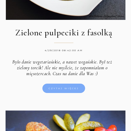
Zielone pulpeciki z fasolką
4/29/2018 08:42:00 AM
Było danie wegetariańskie, a nawet wegańskie. Był też
zielony torcik! Ale nie myślcie, że zapomniałam o
mięsożercach. Czas na danie dla Was :)
CZYTAJ WIĘCEJ