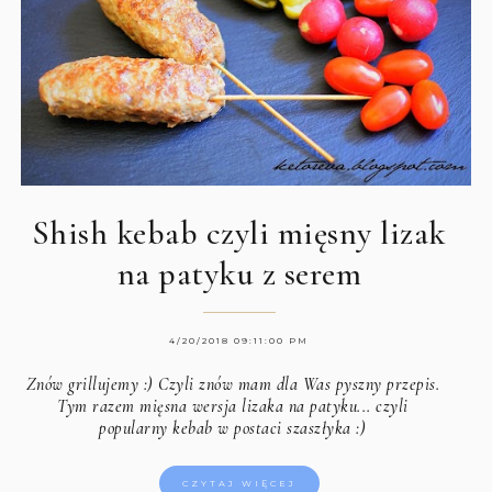
Shish kebab czyli mięsny lizak
na patyku z serem
4/20/2018 09:11:00 PM
Znów grillujemy :) Czyli znów mam dla Was pyszny przepis.
Tym razem mięsna wersja lizaka na patyku... czyli
popularny kebab w postaci szaszłyka :)
CZYTAJ WIĘCEJ