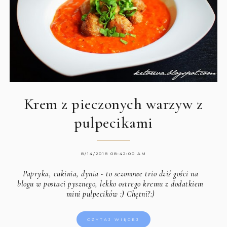
Krem z pieczonych warzyw z
pulpecikami
8/14/2018 08:42:00 AM
Papryka, cukinia, dynia - to sezonowe trio dziś gości na
blogu w postaci pysznego, lekko ostrego kremu z dodatkiem
mini pulpecików :) Chętni?:)
CZYTAJ WIĘCEJ