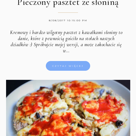
Pieczony pasztet ze słoniną
8/08/2017 10:15:00 PM
Kremowy i bardzo wilgotny pasztet z kawałkami słoniny to
danie, które z pewnością gościło na stołach naszych
dziadków :) Spróbujcie mojej wersji, a może zakochacie się
w…
CZYTAJ WIĘCEJ