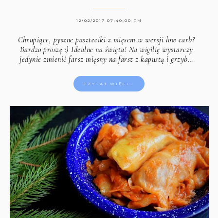
12/02/2017 07:40:00 PM
Chrupiące, pyszne paszteciki z mięsem w wersji low carb?
Bardzo proszę :) Idealne na święta! Na wigilię wystarczy
jedynie zmienić farsz mięsny na farsz z kapustą i grzyb…
CZYTAJ WIĘCEJ