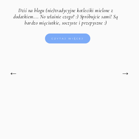
Dziś na blogu (nie)tradycyjne kotleciki mielone z
dodatkiem.... No właśnie czego? :) Spróbujcie sami! Są
bardzo mięciutkie, soczyste i przepyszne :)
CZYTAJ WIĘCEJ
←
→