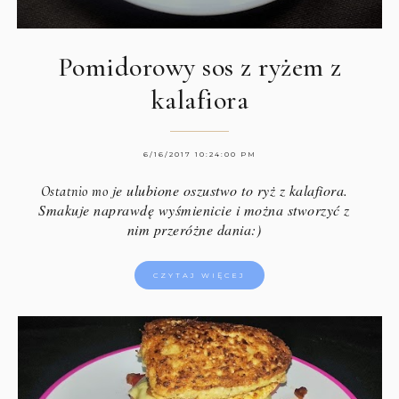
Pomidorowy sos z ryżem z
kalafiora
6/16/2017 10:24:00 PM
je ulubione oszustwo to ryż z kalafiora.
Ostatnio mo
Smakuje naprawdę wyśmienicie i można stworzyć z
nim przeróżne dania:)
CZYTAJ WIĘCEJ