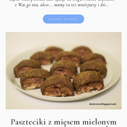
z Was go zna, aleee... mamy tu też nowicjuszy i dzi…
CZYTAJ WIĘCEJ
Paszteciki z mięsem mielonym