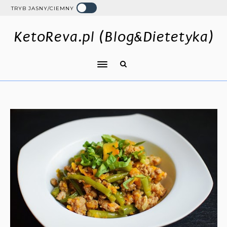
TRYB JASNY/CIEMNY
KetoReva.pl (Blog&Dietetyka)