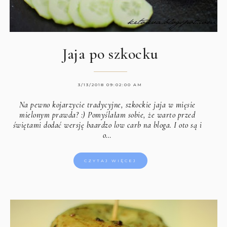
Jaja po szkocku
3/13/2018 09:02:00 AM
Na pewno kojarzycie tradycyjne, szkockie jaja w mięsie
mielonym prawda? :) Pomyślałam sobie, że warto przed
świętami dodać wersję baardzo low carb na bloga. I oto są i
o…
CZYTAJ WIĘCEJ