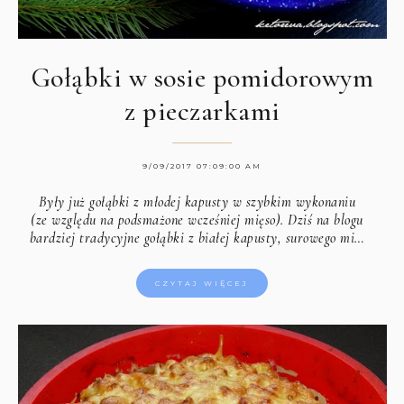
Gołąbki w sosie pomidorowym
z pieczarkami
9/09/2017 07:09:00 AM
Były już gołąbki z młodej kapusty w szybkim wykonaniu
(ze względu na podsmażone wcześniej mięso). Dziś na blogu
bardziej tradycyjne gołąbki z białej kapusty, surowego mi…
CZYTAJ WIĘCEJ