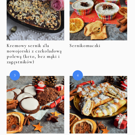
Kremowy sernik a'la
Sernikomaczki
nowojorski z czekoladową
polewą (keto, bez mąki i
zagęstników)