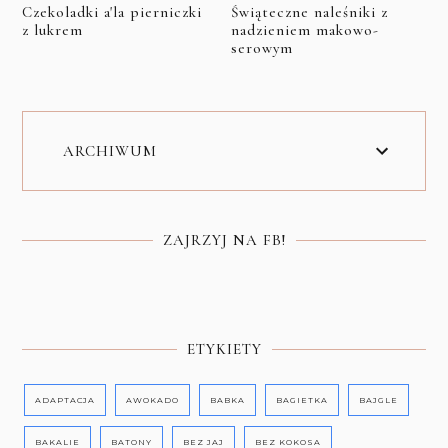
Czekoladki a'la pierniczki
Świąteczne naleśniki z
z lukrem
nadzieniem makowo-
serowym
ARCHIWUM
ZAJRZYJ NA FB!
ETYKIETY
ADAPTACJA
AWOKADO
BABKA
BAGIETKA
BAJGLE
BAKALIE
BATONY
BEZ JAJ
BEZ KOKOSA