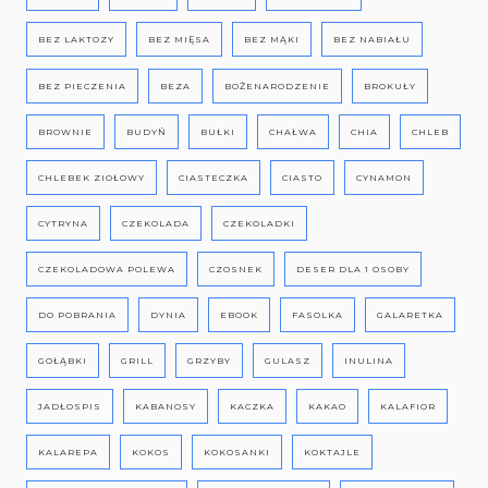
BEZ LAKTOZY
BEZ MIĘSA
BEZ MĄKI
BEZ NABIAŁU
BEZ PIECZENIA
BEZA
BOŻENARODZENIE
BROKUŁY
BROWNIE
BUDYŃ
BUŁKI
CHAŁWA
CHIA
CHLEB
CHLEBEK ZIOŁOWY
CIASTECZKA
CIASTO
CYNAMON
CYTRYNA
CZEKOLADA
CZEKOLADKI
CZEKOLADOWA POLEWA
CZOSNEK
DESER DLA 1 OSOBY
DO POBRANIA
DYNIA
EBOOK
FASOLKA
GALARETKA
GOŁĄBKI
GRILL
GRZYBY
GULASZ
INULINA
JADŁOSPIS
KABANOSY
KACZKA
KAKAO
KALAFIOR
KALAREPA
KOKOS
KOKOSANKI
KOKTAJLE