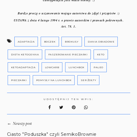
Bardzo proszę o uszanowanie mojego autorstwa do zdjęć i przepisów :)
USTAWA z dnia 4 lutego 1994 r. o prawie autorskim i prawach pokrewnych.
Art. 78. 1.
ADAPTACJA
BOCZEK
BROKUŁY
DANIA OBIADOWE
DIETA KETOGENNA
FASZEROWANE PIECZARKI
KETO
KETOADAPTACJA
LOWCARB
LUNCHBOX
PALEO
PIECZARKI
POMYSŁY NA LUNCHBOX
SER ŻOŁTY
UDOSTĘPNIJ TEN WPIS:
←
Nowszy post
Ciasto "Poduszka" czyli SernikoBrownie