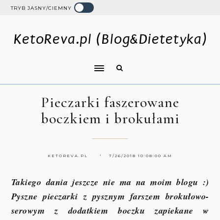
TRYB JASNY/CIEMNY
KetoReva.pl (Blog&Dietetyka)
Pieczarki faszerowane
boczkiem i brokułami
KETOREVA.PL
7/26/2018 10:08:00 AM
Takiego dania jeszcze nie ma na moim blogu :)
Pyszne pieczarki z pysznym farszem brokułowo-
serowym z dodatkiem boczku zapiekane w