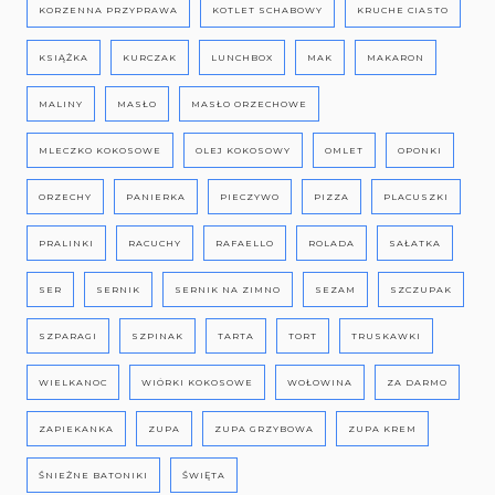
KORZENNA PRZYPRAWA
KOTLET SCHABOWY
KRUCHE CIASTO
KSIĄŻKA
KURCZAK
LUNCHBOX
MAK
MAKARON
MALINY
MASŁO
MASŁO ORZECHOWE
MLECZKO KOKOSOWE
OLEJ KOKOSOWY
OMLET
OPONKI
ORZECHY
PANIERKA
PIECZYWO
PIZZA
PLACUSZKI
PRALINKI
RACUCHY
RAFAELLO
ROLADA
SAŁATKA
SER
SERNIK
SERNIK NA ZIMNO
SEZAM
SZCZUPAK
SZPARAGI
SZPINAK
TARTA
TORT
TRUSKAWKI
WIELKANOC
WIÓRKI KOKOSOWE
WOŁOWINA
ZA DARMO
ZAPIEKANKA
ZUPA
ZUPA GRZYBOWA
ZUPA KREM
ŚNIEŻNE BATONIKI
ŚWIĘTA