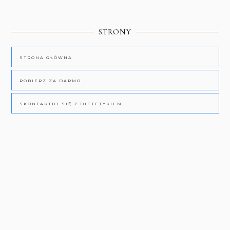
STRONY
STRONA GŁÓWNA
POBIERZ ZA DARMO
SKONTAKTUJ SIĘ Z DIETETYKIEM