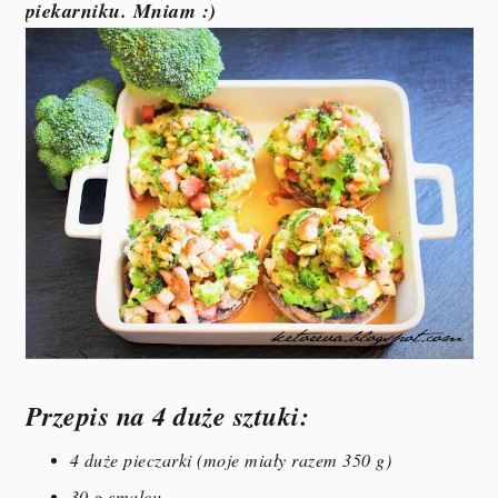
piekarniku. Mniam :)
Przepis na 4 duże sztuki:
4 duże pieczarki (moje miały razem 350 g)
30 g smalcu