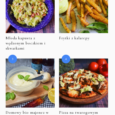
Młoda kapusta z
Frytki z kalarepy
wędzonym boczkiem i
skwarkami
Domowy bio majonez w
Pizza na twarogowym