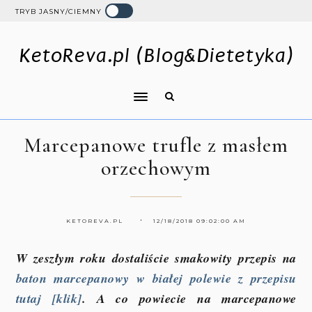
TRYB JASNY/CIEMNY
KetoReva.pl (Blog&Dietetyka)
Marcepanowe trufle z masłem
orzechowym
KETOREVA.PL
12/18/2018 09:02:00 AM
W zeszłym roku dostaliście smakowity przepis na
baton marcepanowy w białej polewie z przepisu
tutaj [klik]
. A co powiecie na marcepanowe