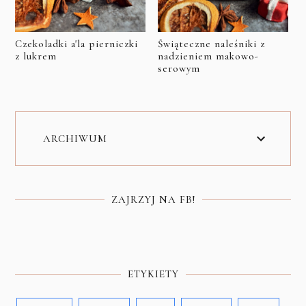
Czekoladki a'la pierniczki
Świąteczne naleśniki z
z lukrem
nadzieniem makowo-
serowym
ARCHIWUM
ZAJRZYJ NA FB!
ETYKIETY