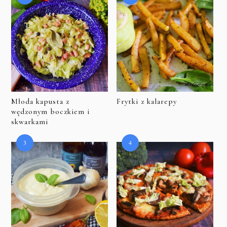
Młoda kapusta z
Frytki z kalarepy
wędzonym boczkiem i
skwarkami