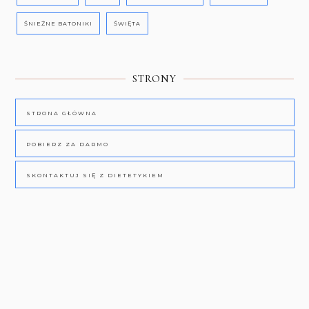
ŚNIEŻNE BATONIKI
ŚWIĘTA
STRONY
STRONA GŁÓWNA
POBIERZ ZA DARMO
SKONTAKTUJ SIĘ Z DIETETYKIEM