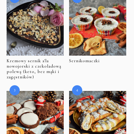
Kremowy sernik a'la
Sernikomaczki
nowojorski z czekoladową
polewą (keto, bez mąki i
zagęstników)