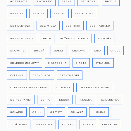
ADAPTACJA
AWOKADO
BABKA
BAGIETKA
BAJGLE
BAKALIE
BATONY
BEZ JAJ
BEZ KOKOSA
BEZ LAKTOZY
BEZ MIĘSA
BEZ MĄKI
BEZ NABIAŁU
BEZ PIECZENIA
BEZA
BOŻENARODZENIE
BROKUŁY
BROWNIE
BUDYŃ
BUŁKI
CHAŁWA
CHIA
CHLEB
CHLEBEK ZIOŁOWY
CIASTECZKA
CIASTO
CYNAMON
CYTRYNA
CZEKOLADA
CZEKOLADKI
CZEKOLADOWA POLEWA
CZOSNEK
DESER DLA 1 OSOBY
DO POBRANIA
DYNIA
EBOOK
FASOLKA
GALARETKA
GOŁĄBKI
GRILL
GRZYBY
GULASZ
INULINA
JADŁOSPIS
KABANOSY
KACZKA
KAKAO
KALAFIOR