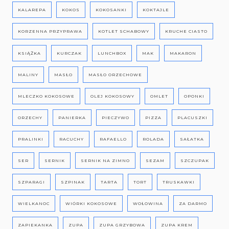
KALAREPA
KOKOS
KOKOSANKI
KOKTAJLE
KORZENNA PRZYPRAWA
KOTLET SCHABOWY
KRUCHE CIASTO
KSIĄŻKA
KURCZAK
LUNCHBOX
MAK
MAKARON
MALINY
MASŁO
MASŁO ORZECHOWE
MLECZKO KOKOSOWE
OLEJ KOKOSOWY
OMLET
OPONKI
ORZECHY
PANIERKA
PIECZYWO
PIZZA
PLACUSZKI
PRALINKI
RACUCHY
RAFAELLO
ROLADA
SAŁATKA
SER
SERNIK
SERNIK NA ZIMNO
SEZAM
SZCZUPAK
SZPARAGI
SZPINAK
TARTA
TORT
TRUSKAWKI
WIELKANOC
WIÓRKI KOKOSOWE
WOŁOWINA
ZA DARMO
ZAPIEKANKA
ZUPA
ZUPA GRZYBOWA
ZUPA KREM