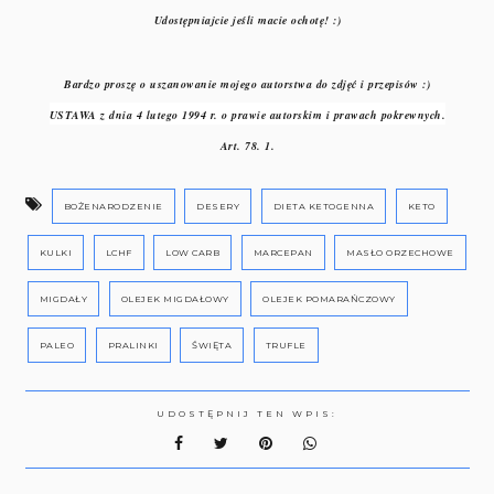
Udostępniajcie jeśli macie ochotę! :)
Bardzo proszę o uszanowanie mojego autorstwa do zdjęć i przepisów :)
USTAWA z dnia 4 lutego 1994 r. o prawie autorskim i prawach pokrewnych.
Art. 78. 1.
BOŻENARODZENIE
DESERY
DIETA KETOGENNA
KETO
KULKI
LCHF
LOW CARB
MARCEPAN
MASŁO ORZECHOWE
MIGDAŁY
OLEJEK MIGDAŁOWY
OLEJEK POMARAŃCZOWY
PALEO
PRALINKI
ŚWIĘTA
TRUFLE
UDOSTĘPNIJ TEN WPIS: