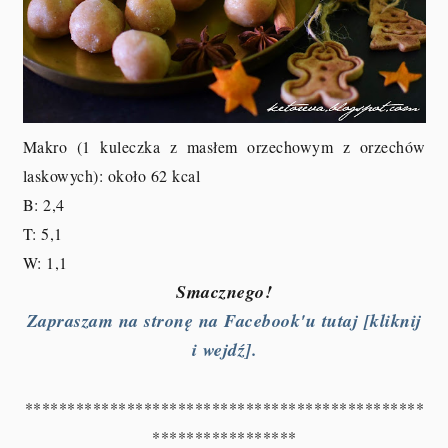
Makro (1 kuleczka z masłem orzechowym z orzechów
laskowych
): około 62 kcal
B: 2,4
T: 5,1
W: 1,1
Smacznego!
Zapraszam na stronę na Facebook'u tutaj [kliknij
i wejdź].
***********************************************
*****************