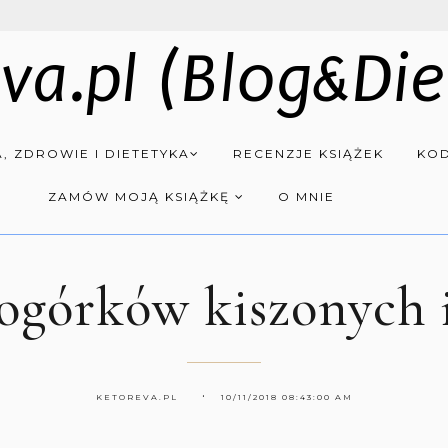
va.pl (Blog&Die
, ZDROWIE I DIETETYKA
RECENZJE KSIĄŻEK
KOD
ZAMÓW MOJĄ KSIĄŻKĘ
O MNIE
ogórków kiszonych i
KETOREVA.PL
10/11/2018 08:43:00 AM