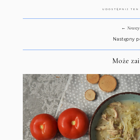
UDOSTĘPNIJ TEN
←
Nowszy 
Następny p
Może zain