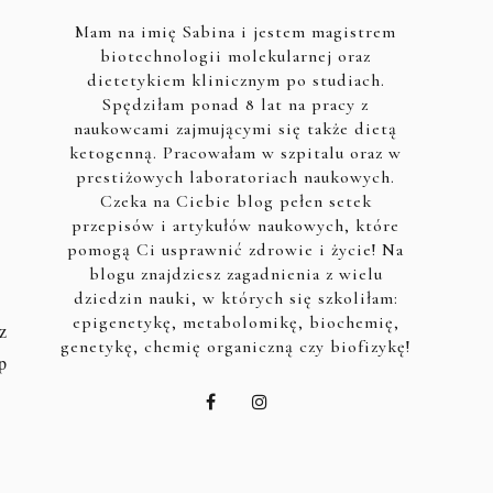
Mam na imię Sabina i jestem magistrem
biotechnologii molekularnej oraz
dietetykiem klinicznym po studiach.
Spędziłam ponad 8 lat na pracy z
naukowcami zajmującymi się także dietą
ketogenną. Pracowałam w szpitalu oraz w
prestiżowych laboratoriach naukowych.
Czeka na Ciebie blog pełen setek
przepisów i artykułów naukowych, które
pomogą Ci usprawnić zdrowie i życie! Na
blogu znajdziesz zagadnienia z wielu
dziedzin nauki, w których się szkoliłam:
epigenetykę, metabolomikę, biochemię,
z
genetykę, chemię organiczną czy biofizykę!
p