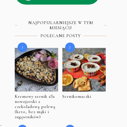
NAJPOPULARNIEJSZE W TYM
MIESIĄCU
POLECANE POSTY
Kremowy sernik a'la
Sernikomaczki
nowojorski z
czekoladową polewą
(keto, bez mąki i
zagęstników)