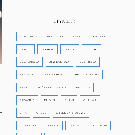
ETYKIETY
ADAPTACJA
AWOKADO
BABKA
BAGIETKA
BAJGLE
BAKALIE
BATONY
BEZ JAJ
BEZ KOKOSA
BEZ LAKTOZY
BEZ MIĘSA
BEZ MĄKI
BEZ NABIAŁU
BEZ PIECZENIA
BEZA
BOŻENARODZENIE
BROKUŁY
BROWNIE
BUDYŃ
BUŁKI
CHAŁWA
z
CHIA
CHLEB
CHLEBEK ZIOŁOWY
CIASTECZKA
CIASTO
CYNAMON
CYTRYNA