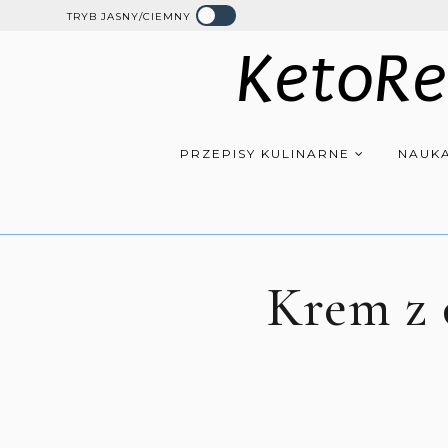
TRYB JASNY/CIEMNY
KetoRe
PRZEPISY KULINARNE
NAUKA
Krem z 