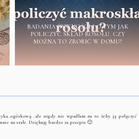
BADANIA ŻYWNOŚCI I O TYM JAK
POLICZYĆ SKŁAD ROSOŁU. CZY
MOŻNA TO ZROBIĆ W DOMU?
ka..ogórkową...ale nigdy nie wpadłam na to żeby ją połączyć 
mnie na stałe. Dziękuję bardzo za przepis 🙂