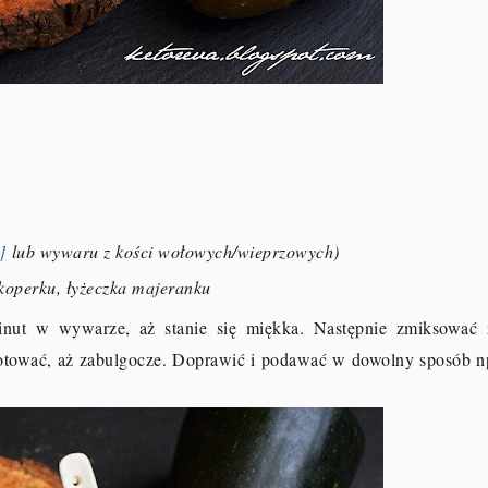
]
lub wywaru z kości wołowych/wieprzowych)
a koperku, łyżeczka majeranku
inut w wywarze, aż stanie się miękka. Następnie zmiksować 
gotować, aż zabulgocze. Doprawić i podawać w dowolny sposób n