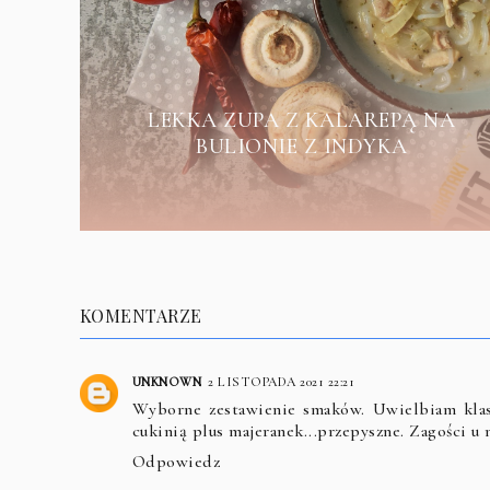
LEKKA ZUPA Z KALAREPĄ NA
BULIONIE Z INDYKA
KOMENTARZE
UNKNOWN
2 LISTOPADA 2021 22:21
Wyborne zestawienie smaków. Uwielbiam klasy
cukinią plus majeranek...przepyszne. Zagości u 
Odpowiedz