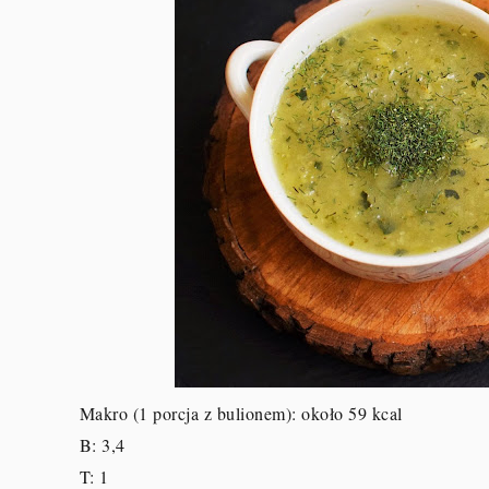
Makro (1 porcja z bulionem): około 59 kcal
B: 3,4
T: 1