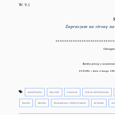
W: 9,1
Zapraszam na stronę na F
***************************
Udostępni
Bardzo proszę o uszanowan
USTAWA z dnia 4 lutego 1994
ADAPTACJA
BULION
CUKINIA
DIETA KETOGENNA
PALEO
ROSÓŁ
ŚNIADANIA I PRZYSTAWKI
WYWAR
ZU