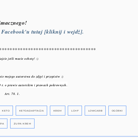
Smacznego!
acebook'u tutaj [kliknij i wejdź].
*************************************
ajcie jeśli macie ochotę! :)
ie mojego autorstwa do zdjęć i przepisów :)
 r. o prawie autorskim i prawach pokrewnych.
Art. 78. 1.
KETO
KETOADAPTACJA
KREM
LCHF
LOWCARB
OGÓRKI
PA
ZUPA KREM