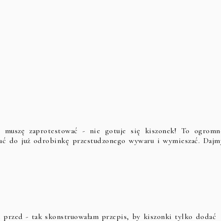
m muszę zaprotestować - nie gotuje się kiszonek! To ogromn
ać do już odrobinkę przestudzonego wywaru i wymieszać. Dajm
e przed - tak skonstruowałam przepis, by kiszonki tylko dodać