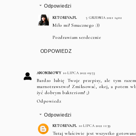
Odpowiedzi
KETOREVA.PL
5 GRUDNIA 2021 14:02
Miło mi! Smacznego :))
Pozdrawiam serdecznie
ODPOWIEDZ
ANONIMOWY
10 LIPCA 2022 09:53
Bardzo lubię Twoje przepisy, ale tym raze
marnotrawstwo! Zmiksować, okej, a potem wl
żyć dobrym bakteriom! ;)
Odpowiedz
Odpowiedzi
KETOREVA.PL
10 LIPCA 2022 11:39
Tutaj właściwie jest wszystko gotowan