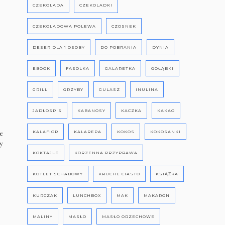
CZEKOLADA
CZEKOLADKI
CZEKOLADOWA POLEWA
CZOSNEK
DESER DLA 1 OSOBY
DO POBRANIA
DYNIA
EBOOK
FASOLKA
GALARETKA
GOŁĄBKI
GRILL
GRZYBY
GULASZ
INULINA
JADŁOSPIS
KABANOSY
KACZKA
KAKAO
e
KALAFIOR
KALAREPA
KOKOS
KOKOSANKI
y
KOKTAJLE
KORZENNA PRZYPRAWA
KOTLET SCHABOWY
KRUCHE CIASTO
KSIĄŻKA
KURCZAK
LUNCHBOX
MAK
MAKARON
MALINY
MASŁO
MASŁO ORZECHOWE