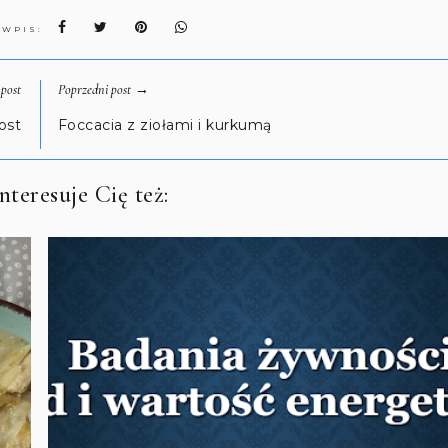
 WPIS:
→
post
Poprzedni post
ost
Foccacia z ziołami i kurkumą
teresuje Cię też: