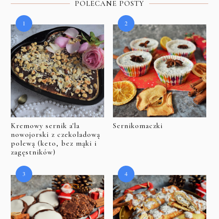
POLECANE POSTY
Kremowy sernik a'la
Sernikomaczki
nowojorski z czekoladową
polewą (keto, bez mąki i
zagęstników)