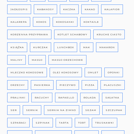
JADŁOSPIS
KABANOSY
KACZKA
KAKAO
KALAFIOR
KALAREPA
KOKOS
KOKOSANKI
KOKTAJLE
KORZENNA PRZYPRAWA
KOTLET SCHABOWY
KRUCHE CIASTO
KSIĄŻKA
KURCZAK
LUNCHBOX
MAK
MAKARON
MALINY
MASŁO
MASŁO ORZECHOWE
MLECZKO KOKOSOWE
OLEJ KOKOSOWY
OMLET
OPONKI
ORZECHY
PANIERKA
PIECZYWO
PIZZA
PLACUSZKI
PRALINKI
RACUCHY
RAFAELLO
ROLADA
SAŁATKA
SER
SERNIK
SERNIK NA ZIMNO
SEZAM
SZCZUPAK
SZPARAGI
SZPINAK
TARTA
TORT
TRUSKAWKI