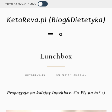
TRYB JASNY/CIEMNY
KetoReva.pl (Blog&Dietetyka)
Lunchbox
KETOREVA.PL
5/21/2017 11:33:00 AM
Propozycja na kolejny lunchbox. Co Wy na to? :)