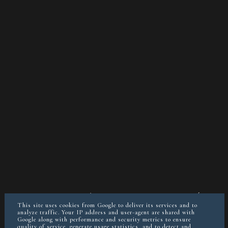
O MNIE
KONTAKT/WSPÓŁPRACA
POLITYKA PRYWATNOŚCI
POSTAW MI KAWĘ JEŚLI CHCESZ
This site uses cookies from Google to deliver its services and to
analyze traffic. Your IP address and user-agent are shared with
Google along with performance and security metrics to ensure
quality of service, generate usage statistics, and to detect and