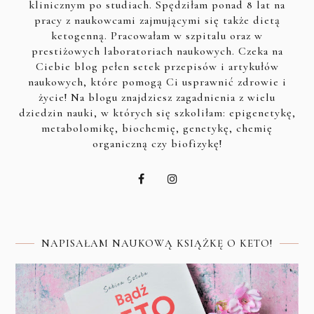
klinicznym po studiach. Spędziłam ponad 8 lat na
pracy z naukowcami zajmującymi się także dietą
ketogenną. Pracowałam w szpitalu oraz w
prestiżowych laboratoriach naukowych. Czeka na
Ciebie blog pełen setek przepisów i artykułów
naukowych, które pomogą Ci usprawnić zdrowie i
życie! Na blogu znajdziesz zagadnienia z wielu
dziedzin nauki, w których się szkoliłam: epigenetykę,
metabolomikę, biochemię, genetykę, chemię
organiczną czy biofizykę!
NAPISAŁAM NAUKOWĄ KSIĄŻKĘ O KETO!