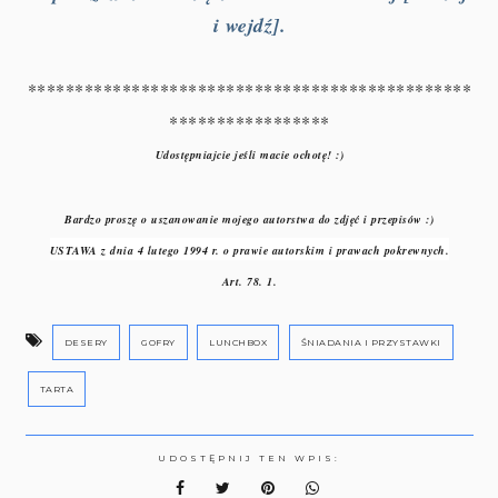
i wejdź].
***********************************************
*****************
Udostępniajcie jeśli macie ochotę! :)
Bardzo proszę o uszanowanie mojego autorstwa do zdjęć i przepisów :)
USTAWA z dnia 4 lutego 1994 r. o prawie autorskim i prawach pokrewnych.
Art. 78. 1.
DESERY
GOFRY
LUNCHBOX
ŚNIADANIA I PRZYSTAWKI
TARTA
UDOSTĘPNIJ TEN WPIS: