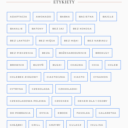
ETYKIETY
ADAPTACJA
AWOKADO
BABKA
BAGIETKA
BAJGLE
BAKALIE
BATONY
BEZ JAJ
BEZ KOKOSA
BEZ LAKTOZY
BEZ MIĘSA
BEZ MĄKI
BEZ NABIAŁU
BEZ PIECZENIA
BEZA
BOŻENARODZENIE
BROKUŁY
BROWNIE
BUDYŃ
BUŁKI
CHAŁWA
CHIA
CHLEB
CHLEBEK ZIOŁOWY
CIASTECZKA
CIASTO
CYNAMON
CYTRYNA
CZEKOLADA
CZEKOLADKI
CZEKOLADOWA POLEWA
CZOSNEK
DESER DLA 1 OSOBY
DO POBRANIA
DYNIA
EBOOK
FASOLKA
GALARETKA
GOŁĄBKI
GRILL
GRZYBY
GULASZ
INULINA