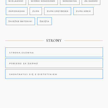
WIELKANOC
WIÓRKI KOKOSOWE
WOŁOWINA
ZA DARMO
ZAPIEKANKA
ZUPA
ZUPA GRZYBOWA
ZUPA KREM
ŚNIEŻNE BATONIKI
ŚWIĘTA
STRONY
STRONA GŁÓWNA
POBIERZ ZA DARMO
SKONTAKTUJ SIĘ Z DIETETYKIEM